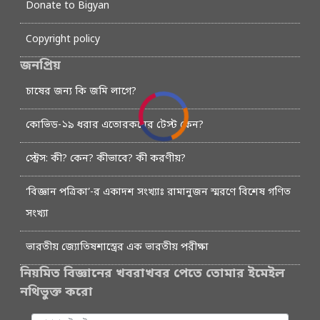
Donate to Bigyan
Copyright policy
জনপ্রিয়
চাষের জন্য কি জমি লাগে?
কোভিড-১৯ ধরার এতোরকমের টেস্ট কেন?
স্ট্রেস: কী? কেন? কীভাবে? কী করণীয়?
‘বিজ্ঞান পত্রিকা’-র একাদশ সংখ্যাঃ রামানুজন স্মরণে বিশেষ গণিত
সংখ্যা
ভারতীয় জ্যোতিষশাস্ত্রের এক ভারতীয় পরীক্ষা
নিয়মিত বিজ্ঞানের খবরাখবর পেতে তোমার ইমেইল
নথিভুক্ত করো