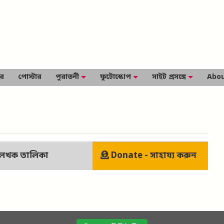
ার
পোস্টার
পুরাতনী
ফুটোস্কোপ
সাইট প্রসঙ্গে
Abou
েখক তালিকা
Donate - সাহায্য করুন