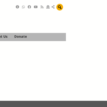
t Us
Donate