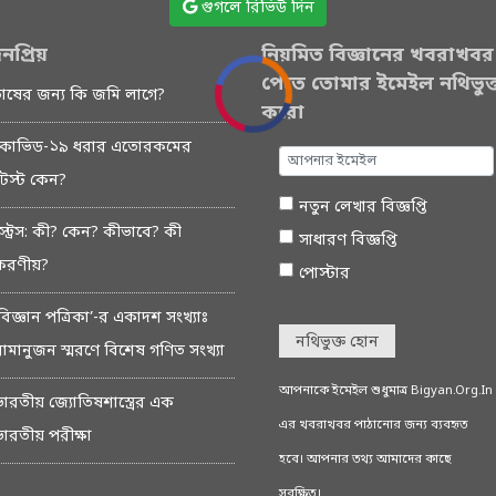
গুগলে রিভিউ দিন
নপ্রিয়
নিয়মিত বিজ্ঞানের খবরাখবর
পেতে তোমার ইমেইল নথিভুক্
চাষের জন্য কি জমি লাগে?
করো
কোভিড-১৯ ধরার এতোরকমের
টেস্ট কেন?
নতুন লেখার বিজ্ঞপ্তি
স্ট্রেস: কী? কেন? কীভাবে? কী
সাধারণ বিজ্ঞপ্তি
করণীয়?
পোস্টার
বিজ্ঞান পত্রিকা’-র একাদশ সংখ্যাঃ
নথিভুক্ত হোন
রামানুজন স্মরণে বিশেষ গণিত সংখ্যা
আপনাকে ইমেইল শুধুমাত্র Bigyan.Org.In
ভারতীয় জ্যোতিষশাস্ত্রের এক
এর খবরাখবর পাঠানোর জন্য ব্যবহৃত
ভারতীয় পরীক্ষা
হবে। আপনার তথ্য আমাদের কাছে
সুরক্ষিত।