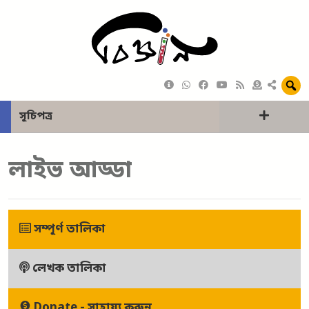
সূচিপত্র
লাইভ আড্ডা
সম্পূর্ণ তালিকা
লেখক তালিকা
Donate - সাহায্য করুন