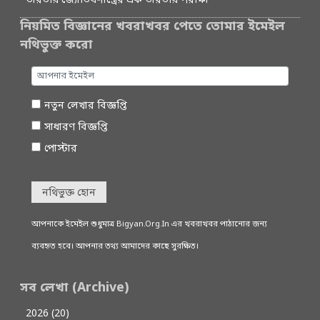
ভারতীয় জ্যোতিষশাস্ত্রের এক ভারতীয় পরীক্ষা
নিয়মিত বিজ্ঞানের খবরাখবর পেতে তোমার ইমেইল
নথিভুক্ত করো
নতুন লেখার বিজ্ঞপ্তি
সাধারণ বিজ্ঞপ্তি
পোস্টার
নথিভুক্ত হোন
আপনাকে ইমেইল শুধুমাত্র Bigyan.Org.In এর খবরাখবর পাঠানোর জন্য
ব্যবহৃত হবে। আপনার তথ্য আমাদের কাছে সুরক্ষিত।
সব লেখা (Archive)
2026 (20)