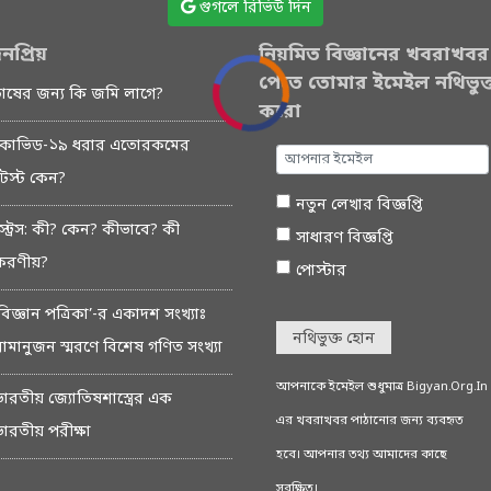
গুগলে রিভিউ দিন
নপ্রিয়
নিয়মিত বিজ্ঞানের খবরাখবর
পেতে তোমার ইমেইল নথিভুক্
চাষের জন্য কি জমি লাগে?
করো
কোভিড-১৯ ধরার এতোরকমের
টেস্ট কেন?
নতুন লেখার বিজ্ঞপ্তি
স্ট্রেস: কী? কেন? কীভাবে? কী
সাধারণ বিজ্ঞপ্তি
করণীয়?
পোস্টার
বিজ্ঞান পত্রিকা’-র একাদশ সংখ্যাঃ
নথিভুক্ত হোন
রামানুজন স্মরণে বিশেষ গণিত সংখ্যা
আপনাকে ইমেইল শুধুমাত্র Bigyan.Org.In
ভারতীয় জ্যোতিষশাস্ত্রের এক
এর খবরাখবর পাঠানোর জন্য ব্যবহৃত
ভারতীয় পরীক্ষা
হবে। আপনার তথ্য আমাদের কাছে
সুরক্ষিত।