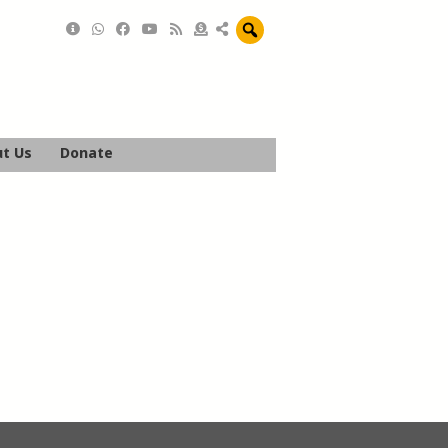
t Us
Donate