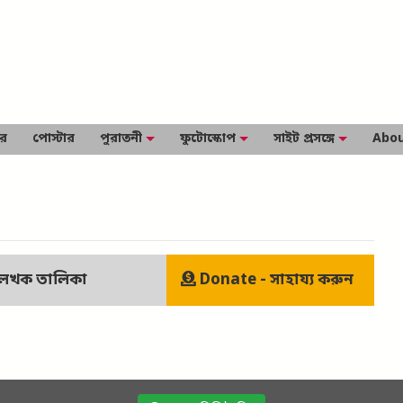
ার
পোস্টার
পুরাতনী
ফুটোস্কোপ
সাইট প্রসঙ্গে
Abou
েখক তালিকা
Donate - সাহায্য করুন