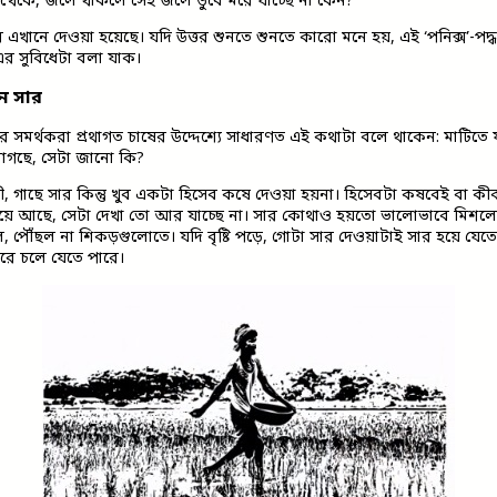
্থেকে, জলে থাকলে সেই জলে ডুবে মরে যাচ্ছে না কেন?
তর এখানে দেওয়া হয়েছে। যদি উত্তর শুনতে শুনতে কারো মনে হয়, এই ‘পনিক্স’-পদ
এর সুবিধেটা বলা যাক।
খন সার
তির সমর্থকরা প্রথাগত চাষের উদ্দেশ্যে সাধারণত এই কথাটা বলে থাকেন: মাটিতে 
াগছে, সেটা জানো কি?
ী, গাছে সার কিন্তু খুব একটা হিসেব কষে দেওয়া হয়না। হিসেবটা কষবেই বা ক
িয়ে আছে, সেটা দেখা তো আর যাচ্ছে না। সার কোথাও হয়তো ভালোভাবে মিশ
পৌঁছল না শিকড়গুলোতে। যদি বৃষ্টি পড়ে, গোটা সার দেওয়াটাই সার হয়ে যেতে 
রে চলে যেতে পারে।