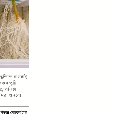
্ধতিতে চাষটাই
ম পুষ্টি
রোপনিক্স
আমরা শুনবো
র্থকরা সেরকমটাই