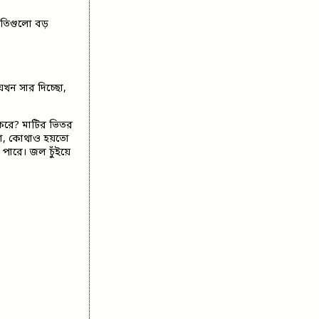
্ধতিগুলো বড়
যখন সার দিচ্ছো,
ীকরে? মাটির ভিতর
লো, কোথাও হয়তো
পারে। জল চুঁইয়ে