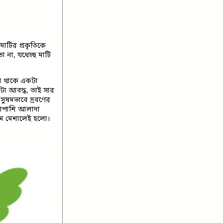
মাটির প্রকৃতিকে
 না, যথেচ্ছ মাটি
লো থাকে একটা
রটা আবদ্ধ, তাই সার
ুষমভাবে দ্রবণের
াশাপাশি আলাদা
রকম মেশালেই হলো।