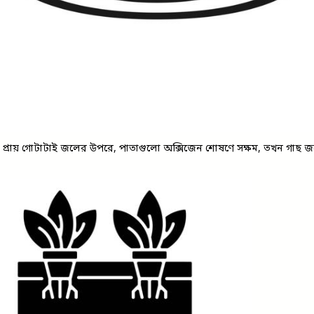
ের প্রায় গোটাটাই জলের উপরে, পাতাগুলো অক্সিজেন শোষণে সক্ষম, তখন গাছ জল