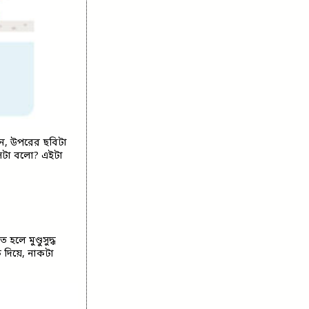
বেন, উপরের ছবিটা
 সেটা বলো? এইটা
লে মুণ্ডুসুদ্ধ
 দিয়ে, নাকটা