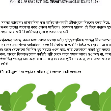
 সমস্যা আরেক। রাসায়নিক সার মাটির উপকারী জীবাণুকে নিঃশেষ করে দিয়ে, 
ে ক্রমশ চাষের অযোগ্য করে তোলে মাটিকে। একসময় হয়তো এই চিন্তা করতে হতো
। এখন আর সেই বিলাসিতার সুযোগ আমাদের নেই।
সমর্থকদের কাছে, জলে চাষে সেসব সমস্যা নেই। হাইড্রোপনিক্সে গাছের শিকড়গু
ি-দ্রবণের (nutrient solution) মধ্যে নিমজ্জিত বা অর্ধনিমজ্জিত অবস্থায়। আধা
ই। জলে যেকোনো জিনিস খুব সহজে গুলে যায়, তাই যেকোনো সারই খুব সহজে স
। ফলে, গাছের শিকড়গুলোর সবটাই পুষ্টি পেতে পারে সমান ভাবে। শুধু তাই না, প
ন্ন প্রজাতির গাছের চাষ করা যায় — যার যেরকম পুষ্টির দরকার, তার জলে সে
দেখি!
িটা হাইড্রোপনিক্স পদ্ধতির এইসব সুবিধেগুলোকেই দেখাচ্ছে।