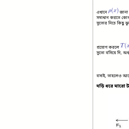
এখানে
জানা 
সমাধান করতে কোথাও
সুতোর নিচে কিছু ঝু
প্রয়োগ করলে
সুতো বসিয়ে দি, অর্
বসাই, তাহলেও আগে
দড়ি ধরে মারো 