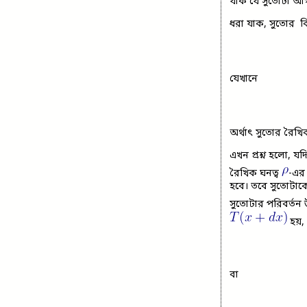
যাক যে সুতোটা আগ
ধরা যাক, সুতোর
বি
যেখানে
অর্থাৎ সুতোর রৈখিক
এখন প্রশ্ন হলো, য
রৈখিক ঘনত্ব
-এর 
হবে। তবে সুতোটাক
সুতোটার পরিবর্তন 
হয়,
বা