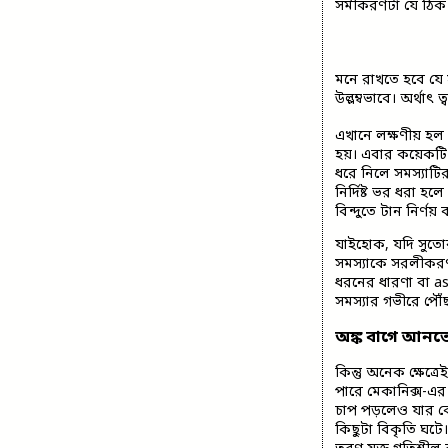
সমীকরণটা যে ঠিক স
মনে রাখতে হবে যে 
উল্লম্বভাবে। অর্থাৎ
এখানে লক্ষণীয় হল
হয়। এবার কয়েকটি
ধরে নিলে সমস্যাটির
নির্দিষ্ট ভর ধরা 
বিন্দুতে টান নির্ণয়
যাইহোক, যদি সুতো
সমস্যাকে সরলীকরণ 
ধরনের ধারণা বা a
সমস্যার গভীরে পৌঁছ
অঙ্ক বাগে আনত
কিন্তু অনেক ক্ষেত
পারে মেকানিক্স-এর
চাপ পড়লেও যার ক
কিছুটা বিকৃতি ঘটে