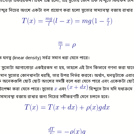
াগোড়া একইরকম। এখন প্রশ্ন হলো, এই সুতোর কোন এক বিন্দুতে কিরকম টান
ন্দুর নিচের অংশে একটা বল প্রয়োগ করা হলো সুতোর সাম্যাবস্থা বজায় রাখার 
 ঘনত্ব (linear density) সর্বত্র সমান ধরা যেতে পারে।
দি সুতোটা আগাগোড়া একইরকম না হয়, তাহলে এই টান কিভাবে গণনা করা যাবে? 
মান সুতোর কোনখানটা ধরছি, তার উপর নির্ভর করবে। অর্থাৎ, ঘনত্বটাকে এব
ে অনেকগুলি ছোট ছোট অংশের সমষ্টি বলে ধরা যেতে পারে এবং একেকটা ছোট
উপেক্ষা করা যেতে পারে। সুতোর
এবং
বিন্দুতে টান যদি যথাক্রমে
 সাম্যবস্থা বজায় রাখার জন্য নিচের সমীকরণটি মেনে চলতে হবে।