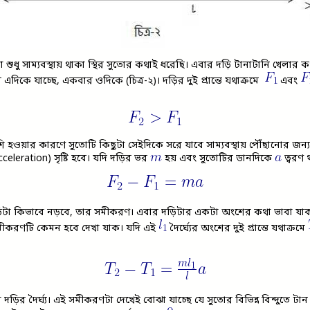
া শুধু সাম্যবস্থায় থাকা স্থির সুতোর কথাই ধরেছি। এবার দড়ি টানাটানি খেলার 
এদিকে যাচ্ছে, একবার ওদিকে (চিত্র-২)। দড়ির দুই প্রান্তে যথাক্রমে
এবং
ওয়ার কারণে সুতোটি কিছুটা সেইদিকে সরে যাবে সাম্যবস্থায় পৌঁছানোর জন্য।
celeration) সৃষ্টি হবে। যদি দড়ির ভর
হয় এবং সুতোটির ডানদিকে
ত্বরণ 
দড়িটা কিভাবে নড়বে, তার সমীকরণ। এবার দড়িটার একটা অংশের কথা ভাবা যা
ীকরণটি কেমন হবে দেখা যাক। যদি এই
দৈর্ঘ্যের অংশের দুই প্রান্তে যথাক্রমে
ড়ির দৈর্ঘ্য। এই সমীকরণটা দেখেই বোঝা যাচ্ছে যে সুতোর বিভিন্ন বিন্দুতে টান ব