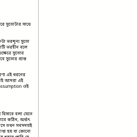
করে সুতোটার সাথে
কটা ভরশূন্য সুতো
তোটি ভরহীন বলে
্ষেত্রে সুতোর
 সুতোর প্রান্ত
ারণা এই ধরনের
্রেই আমরা এই
 assumption ওই
ণ হিসাবে বলা যেতে
াবে কঠিন, অর্থাৎ
 আসে তখন সবসময়ই
রাখা হয় বা কোনো