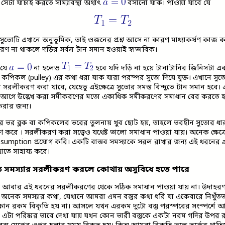
েটা যাচাই করতে সাম্যাবস্থা অর্থাৎ
বসানো যাক। পাওয়া যাবে যে
সুতোটি এখানে অনুভূমিক, তাই ওজনের প্রশ্ন আসে না কারণ মাধ্যাকর্ষণ কাজ 
 ত্বরণ না থাকলে দড়ির সর্বত্র টান সমান হওয়াই স্বাভাবিক।
 যে
না হলেও
হবে যদি দড়ি না হয়ে টানাটানির জিনিসটা এ
 কপিকল (pulley) এর কথা ধরা যাক যারা পরস্পর সুতো দিয়ে যুক্ত। এখানে সু
 সরলীকরণ করা যাবে, যেহেতু এইক্ষেত্রে সুতোর সমস্ত বিন্দুতে টান সমান হবে। এক
হলে আগে উল্লেখ করা সমীকরণের মতো একাধিক সমীকরণের সমাধান বের করতে হবে
 করার জন্য।
র ভর ব্লক বা কপিকলের ভরের তুলনায় খুব ছোট হয়, তাহলে ভরহীন সুতোর ধ
করে । সরলীকরণ করা সত্ত্বেও যথেষ্ট ভালো সমাধান পাওয়া যায়। অনেক ক্ষেত
ssumption প্রয়োগ করি। একটি বাস্তব সমস্যাকে সরল রাখার জন্য এই ধরনের
াতে সাহায্য করে।
ে সমস্যার সরলীকরণ করলে কোথায় অসুবিধে হতে পারে
্রেই আবার এই ধরনের সরলীকরণের থেকে সঠিক সমাধান পাওয়া যায় না। উদাহর
 অনেক সমস্যার কথা, যেখানে আমরা এমন বস্তুর কথা ধরি যা একেবারে নিখুঁতভ
োন রকম বিকৃতি হয় না। আসলে যখন এরকম দুটো বস্তু পরস্পরের সংস্পর্শে
। এটা পরিষ্কার ভাবে দেখা যায় যখন কোন ভারী বস্তুকে একটা নরম গদির উপর 