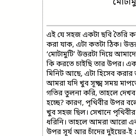
মোটাম
এই যে সহজ একটা ছবি তৈরি করল
করা যাক, এটা কতটা ঠিক। উত্ত
‘মোটামুটি’ উত্তরটা দিয়ে আমা
কি করতে চাইছি তার উপর। এ
মিনিট আছে, এটা হিসেব করার জন্
আমরা যদি খুব সূক্ষ্ম সময় মা
গতির তুলনা করি, তাহলে দেখব 
হচ্ছে? কারণ, পৃথিবীর উপর ব
খুব সহজ ছিল। সেখানে পৃথিবীর
ধরিনি। তাহলে আমরা আরো একটু 
উপর সূর্য আর চাঁদের দুইয়ের-ই প