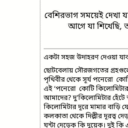
বেশিরভাগ সময়েই দেখা যা
আগে যা শিখেছি, 
একটা সহজ উদাহরণ দেওয়া যা
ছোটবেলায় সৌরজগতের গ্রহগুলো
পৃথিবীর থেকে সূর্য পনেরো কোট
এই ‘পনেরো কোটি কিলোমিটার’
আমাদের? দু’কিলোমিটার হেঁটে স
কিলোমিটার দূরে মামার বাড়ি যে
কলকাতা থেকে দিল্লীর দূরত্ব দে
ঘন্টা দেড়েক কি দুয়েক। দুই 