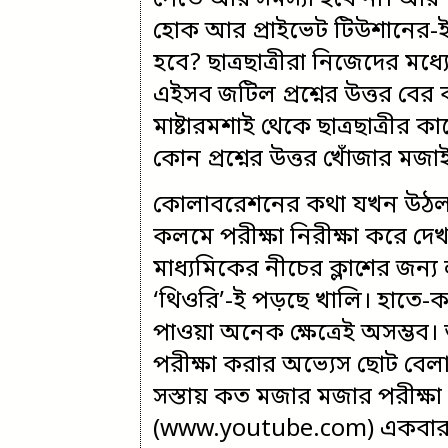
পেতে আর সমস্যা হবে না। আর পড
হোক আর প্রাইভেট টিউশানের-
হবে? ছাত্রছাত্রীরা নিজেদের ম
এইসব জটিল প্রশ্নের উত্তর বের
মাষ্টারমশাই থেকে ছাত্রছাত্রীর
কোন প্রশ্নের উত্তর খোঁজার মজ
কোলাবরেশনের কথা যখন উঠলই
কলমে পরীক্ষা নিরীক্ষা করে দে
মাধ্যমিকের নীচের ক্লাশের জন্য ল
‘থিওরি’-ই পড়ছে খালি। হাতে-
পাওয়া অনেক ক্ষেত্রেই অসম্ভ
পরীক্ষা করার অভ্যেস ছোট বে
সস্তায় কত মজার মজার পরীক্ষা
(www.youtube.com) একবার সা