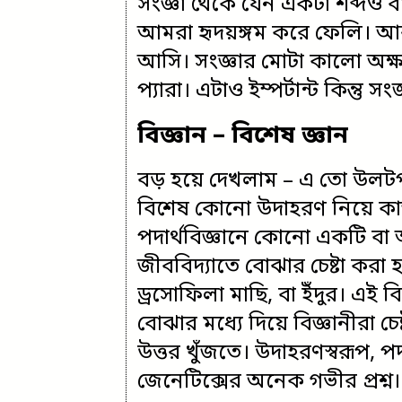
সংজ্ঞা থেকে যেন একটা শব্দও ব
আমরা হৃদয়ঙ্গম করে ফেলি। আর 
আসি। সংজ্ঞার মোটা কালো অক
প্যারা। এটাও ইম্পর্টান্ট কিন্তু স
বিজ্ঞান – বিশেষ জ্ঞান
বড় হয়ে দেখলাম – এ তো উলটপ
বিশেষ কোনো উদাহরণ নিয়ে কা
পদার্থবিজ্ঞানে কোনো একটি বা 
জীববিদ্যাতে বোঝার চেষ্টা কর
ড্রসোফিলা মাছি, বা ইঁদুর। এই
বোঝার মধ্যে দিয়ে বিজ্ঞানীরা চে
উত্তর খুঁজতে। উদাহরণস্বরূপ, পদার
জেনেটিক্সের অনেক গভীর প্রশ্ন।