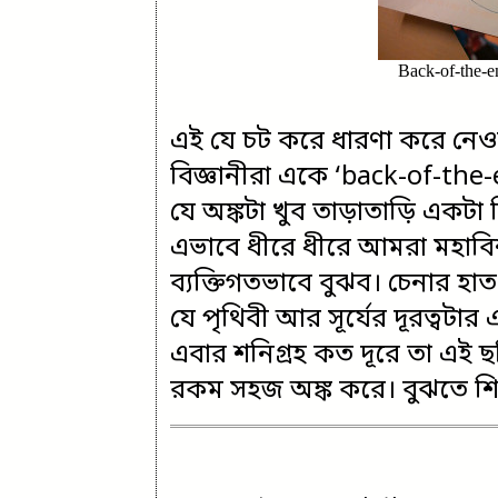
Back-of-the-env
এই যে চট করে ধারণা করে নেও
বিজ্ঞানীরা একে ‘back-of-the
যে অঙ্কটা খুব তাড়াতাড়ি একট
এভাবে ধীরে ধীরে আমরা মহাবি
ব্যক্তিগতভাবে বুঝব। চেনার 
যে পৃথিবী আর সূর্যের দূরত্বটার
এবার শনিগ্রহ কত দূরে তা এই 
রকম সহজ অঙ্ক করে। বুঝতে শিখ