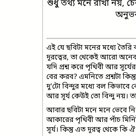
শুধু তথ্য মনে রাখা নয়, 
অনুভ
এই যে ছবিটা মনের মধ্যে তৈর
দূরত্বের, তা থেকেই আরো অনেক প
যদি প্রশ্ন করে পৃথিবী আর সূর্য
বের করব? এমনিতে প্রশ্নটা কিন্ত
দু’টো বিন্দুর মধ্যে বল কিভাবে 
আর সূর্য কেউই তো বিন্দু নয়। 
আবার ছবিটা মনে মনে ভেবে নি
আকারের পৃথিবী আর পাঁচ মিনিট
সূর্য। কিন্তু এত দূরত্ব থেকে