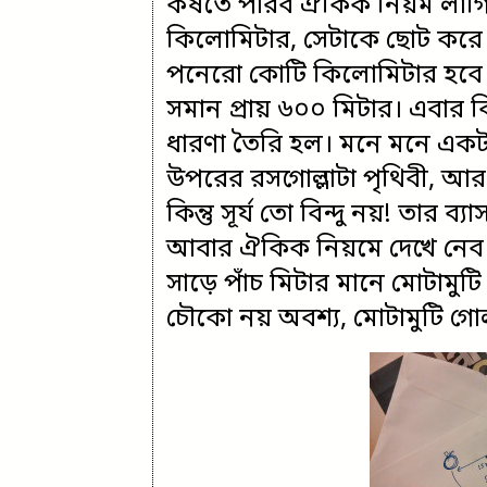
কষতে পারব ঐকিক নিয়ম লাগিয়
কিলোমিটার, সেটাকে ছোট করে ৫
পনেরো কোটি কিলোমিটার হবে ‘৫
সমান প্রায় ৬০০ মিটার। এবার 
ধারণা তৈরি হল। মনে মনে একট
উপরের রসগোল্লাটা পৃথিবী, আর ম
কিন্তু সূর্য তো বিন্দু নয়! তার 
আবার ঐকিক নিয়মে দেখে নেব যে
সাড়ে পাঁচ মিটার মানে মোটাম
চৌকো নয় অবশ্য, মোটামুটি গ