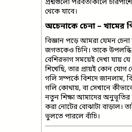
প্রশ্নগুলো পরবর্তীকালে চারপা
থেকে যাবে।
অচেনাকে চেনা – খামের প
বিজ্ঞান পড়ে আমরা যেমন চেন
জগতকেও চিনি। তাকে উপলব্ধি করার
বেশিরভাগ সময়েই দেখা যায় যে
শিখেছি, তার প্রায়ই কোন যো
গলি সম্পর্কে বিশদে জানলাম, কি
গলি কোথায়, বা সেখানে কীভাবে
নতুন শিক্ষা আমাদের অনুভূতির স
করা নোটের বোঝাটা বাড়াল। তা
ভুলতে পারলে বাঁচি।