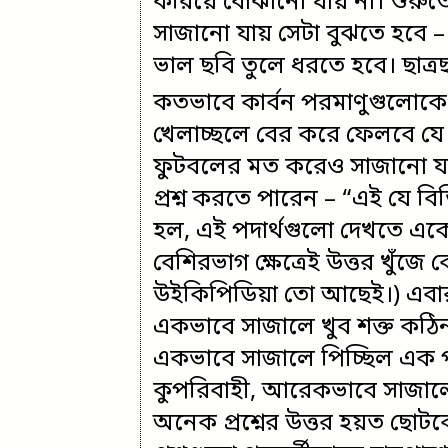
করিয়ে বোঝানো যায় না। শুরুত
সাজানো যায় সেটা বুঝতে হবে 
ভাল ছবি তুলে ধরতে হবে। ছাত্র
কতভাবে কার্বন পরমাণুগুলোকে
খেলাচ্ছলে বের করে ফেলবে যে 
ফুটবলের মত করেও সাজানো যায়
প্রশ্ন করতে পারেন – “এই যে বি
হল, এই পদার্থগুলো দেখতে এ
বেশিরভাগ ক্ষেত্রেই উত্তর খুঁজ
উইকিপিডিয়া তো আছেই।) এবার শি
একভাবে সাজালে খুব শক্ত কঠিন 
একভাবে সাজালে পিচ্ছিল এক প
কুপরিবাহী, আরেকভাবে সাজালে যে
অনেক প্রশ্নের উত্তর হয়ত ছোটব