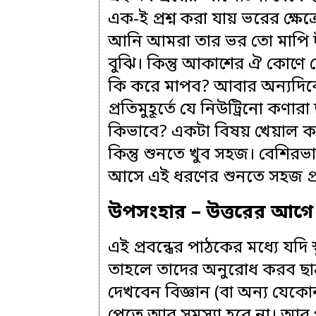
এক-ই প্রশ্ন করা যায় ভরের ক্ষে
আনি আমরা তার ভর তো মাপি দাঁড
বুঝি। কিন্তু আকাশের ঐ কোণে 
কি করে মাপব? আবার অন্যদিকে
প্রতিমুহূর্তে যে নিউট্রিনো কণা
কিভাবে? একটা বিষয় খেয়াল ক
কিন্তু শুনতে খুব সহজ। বেশিরভ
আসে এই ধরণের শুনতে সহজ প্রশ
উপসংহার – উত্তরের আগে প্
এই প্রবন্ধের পাঠকের মধ্যে যদি
তাহলে তাদের অনুরোধ করব ছাত্রছ
দেখবেন বিজ্ঞান (বা অন্য যেক