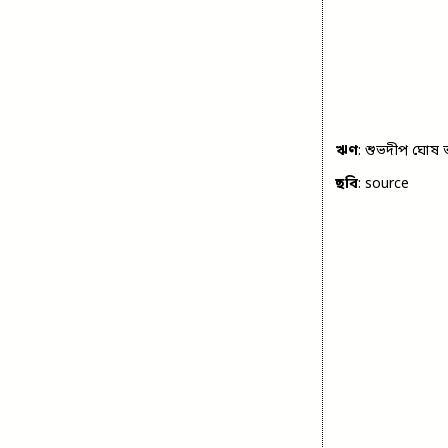
ঋণ
: শুভদীপ ঘোষ ভ
ছবি
:
source