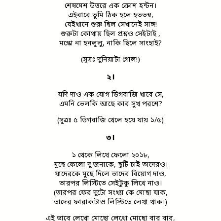
শেষমেশ উত্তরে এক ক্রোশ হন্টন।
এইবারে তুমি ঠিক হলে হতভম্ব,
যেইখানে শুরু ছিল সেখানেই সাঙ্গ!
শুরুটা কোথায় ছিল প্রশ্নও সেইটাই ,
মস্কো না হনলুলু, নাকি ছিলে সাংহাই?
(সূত্রঃ দুনিয়াটা গোল!)
২।
যদি দাও এক যোগ ডিগবাজি খাবে সে,
এমনি ভেলকি আছে কার সুখ পরশে?
(সূত্রঃ ৫ ডিগবাজি খেলে হয়ে যায় ১/৫)
৩।
১ থেকে লিখে ফেলো ২০১৮,
মুছে ফেলো দু’জনাকে, ছুটি চাই তাদেরও।
যাদেরকে মুছে দিলে তাদের বিয়োগ দাও,
তারপর লিস্টিতে সেইটুকু লিখে নাও।
(তারপর ফের দুটো সংখ্যা কে মোছা যাক,
তাদের ফারাকটাও লিস্টিতে লেখা থাক।)
এই ভাবে লেখো মোছো লেখো মোছো বার বার,