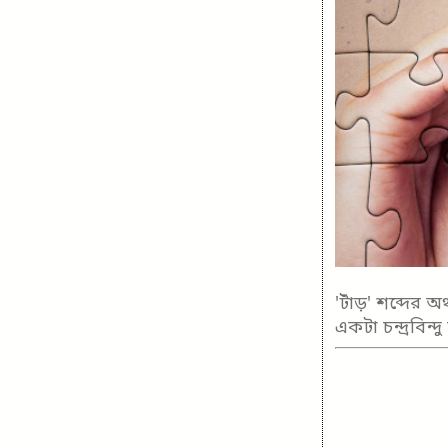
'টাঁড়' শব্দের 
একটা চন্দ্রবিন্দ