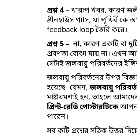
প্রশ্ন 4
– খারাপ খবর, কারণ জলী
গ্রীনহাউস গ্যাস, যা পৃথিবী
feedback loop তৈরি করে।
প্রশ্ন 5
– না, কারণ একটি বা দুটি ব
প্রবণতা বোঝা যায় না। এখন 
সেটাই জলবায়ু পরিবর্তনের ইঙ্গ
জলবায়ু পরিবর্তনের উপর বিজ্
হয়েছে। যেমন,
জলবায়ু পরিবর
মাষ্টারমশাই হন, তাহলে আমাদে
প্রিন্ট-রেডি পোস্টারটিকে
আপনার
পারেন।
সব কটি প্রশ্নের সঠিক উত্তর 