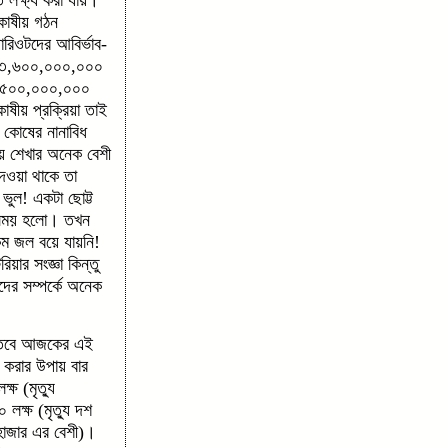
কোষীয় গঠন
ারিওটদের আবির্ভাব-
িক ৩,৬০০,০০০,০০০
 ১,৫০০,০০০,০০০
ষীয় প্রক্রিয়া তাই
কোষের নানাবিধ
য়ে শেখার অনেক বেশী
েওয়া থাকে তা
 ভুল! একটা ছোট্ট
ী সময় হলো। তখন
 কম জল বয়ে যায়নি!
ার সংজ্ঞা কিন্তু
দের সম্পর্কে অনেক
হত তবে আজকের এই
া করার উপায় বার
্ষ (মৃত্যু
 লক্ষ (মৃত্যু দশ
শ হাজার এর বেশী)।