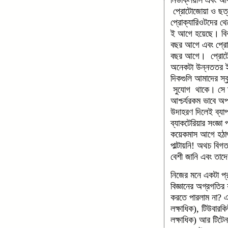
প্রোটোজোয়া ও ছত্র
প্রোক্যারিওটদের থে
ই আগে হয়েছে। বিবর
বছর আগে এবং প্রো
বছর আগে। প্রোটোজ
অনেকটা উন্নততর ই
দিকগুলি আমাদের স্
সুযোগ থাকে। সে তু
আশ্চর্যরকম ভাবে অপ
উদাহরণ দিলেই ব্যা
ব্যাকটেরিয়ার সংজ্ঞ
কয়েকমাস আগে হঠাৎ-
পাল্টায়নি! অথচ বিগ
বেশী জানি এবং তাদের
নিজের মনে একটা প্র
বিজ্ঞানের অগ্রগতির
করতে পারলাম না? 
লক্ষাধিক), টিউবার
লক্ষাধিক) আর টিটেন