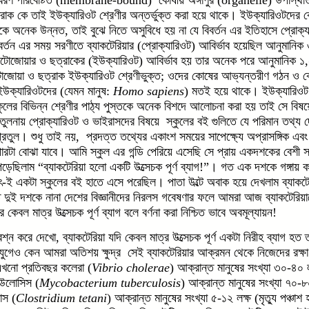
াক কে তাই ইউক্যারিওট শ্রেণীর অন্তর্ভুক্ত করা হয়ে থাকে। ইউক্যারিওটদের 
কে অনেক উন্নত, তাই বুঝে নিতে অসুবিধে হয় না যে বিবর্তন এর ইতিহাসে প্রোক্য
্তন এর সময় সরণীতে ব্যাকটেরিয়ার (প্রোক্যারিওট) আবির্ভাব হয়েছিল আনুমান
টোজোয়ার ও ছত্রাকের (ইউক্যারিওট) আবির্ভাব হয় তার অনেক পরে আনুমানিক
োয়া ও ছত্রাক ইউক্যারিওট শ্রেণীভুক্ত; ওদের কোষের আভ্যন্তরীণ গঠন ও কো
উক্যারিওটদের (যেমন মানুষ:
Homo sapiens
) মতই হয়ে থাকে। ইউক্যারিওট 
কুলের বিভিন্ন শ্রেণীর পাঠ্য পুস্তকে অনেক বিশদে আলোচনা করা হয় তাই সে বিষ
লনায় প্রোক্যারিওট ও ভাইরাসদের বিষয়ে স্কুলের বই গুলিতে যে পরিমান তথ্য দ
্রতুল। শুধু তাই নয়, প্রদত্ত তথ্যের একাংশ সময়ের সাপেক্ষ্যে অপ্রাসঙ্গিক এবং
পারটা বোঝা যাবে। আমি স্কুল এর গন্ডি পেরিয়ে এসেছি সে প্রায় একদশকের বেশ
া পড়েছিলাম “ব্যাকটেরিয়া হলো একটি উত্সেচক পূর্ণ ব্যাগ!”। গত এক দশকে গঙ্গায়
ই একটা স্কুলের বই হাতে এসে পরেছিল। পাতা উল্টে অবাক হয়ে দেখলাম ব্যাকটেরিয়
ত দুই দশকে নানা দেশের বিজ্ঞানীদের নিরলস গবেষণার ফলে আমরা আজ ব্যাকটেরিয়া
 কেবল মাত্র উত্সেচক পূর্ণ ব্যাগ বলে বর্ণনা করা নিশ্চিত ভাবে অবমূল্যায়ন!
শ্ন করে দেখো, ব্যাকটেরিয়া যদি কেবল মাত্র উত্সেচক পূর্ণ একটা নিরীহ ব্যাগ 
 যুগেও কেন আমরা অতিশয় ক্ষুদ্র সেই ব্যাকটেরিয়ার আক্রমন থেকে নিজেদের রক্ষ
এখনো প্রতিবছর কলেরা (
Vibrio cholerae
) আক্রান্ত মানুষের সংখ্যা ৩০-৪০ লক
কিউলোসিস (
Mycobacterium tuberculosis
) আক্রান্ত মানুষের সংখ্যা ৭০-৮০
াস (
Clostridium tetani
) আক্রান্ত মানুষের সংখ্যা ৫-১২ লক্ষ (মৃত্যু পঞ্চা