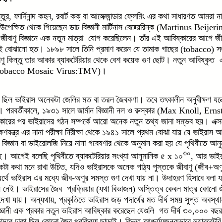
্তুর, ফার্দিনান্দ কহন, রবার্ট কক্ বা আলেক্জান্ডার ফ্লেমিং এর কথা সাধারণত আমরা ন
উপেক্ষিত থেকে গিয়েছেন ডাচ বিজ্ঞানী মার্টিনাস বেয়্য়েরিন্ক (Martinus Beije
 জীবাণু বিজ্ঞানে এক নতুন মাত্রা যোগ করেছিলেন। তাঁর এই আবিষ্কারের আগে জ
কেই বোঝানো হত। ১৮৯৮ সালে তিনি প্রমাণ করেন যে তামাক গাছের (tobacco) স
বাণু কিন্তু তার আকার ব্যাকটেরিয়ার থেকে বেশ কয়েক গুণ ছোট। নতুন আবিষ্কৃত 
 (Tobacco Mosaic Virus:TMV)।
া ছিল ভাইরাস অনেকটা জেলির মত বা তরল জৈবকণা। তবে তৎকালীন অনুবীক্ষণ যন্ত্
। পরবর্তীকালে, ১৯৩১ সালে জার্মান বিজ্ঞানী নল ও রুস্কার (Max Knoll, Erns
িষ্কারের পর ভাইরাসের গঠন সম্পর্কে আরো অনেক নতুন তথ্য জানা সম্ভব হয়। এক্সরে
্ষণযন্ত্র এর নানা পরীক্ষা নিরীক্ষা থেকে ১৯৪১ সালে প্রথম বোঝা যায় যে ভাইরাস আস
বিজ্ঞান বা ভাইরোলজি নিয়ে নানা গবেষণার থেকে অনুমান করা হয় যে পৃথিবীতে আনু
৩০
 আগেই বলেছি পৃথিবীতে ব্যাকটেরিয়ার সংখ্যা আনুমানিক ৫ x ১০
, আর ভাইর
একটা কথা মনে রাখা উচিত, যদিও ভাইরাসকে অনেক পাঠ্য পুস্তকে জীবাণু (জীব+অণু)
অর্থে ভাইরাস এর মধ্যে জীব-অণুর সমস্ত গুণ দেখা যায় না। উদাহরণ হিসাবে বলা
 নেই। ভাইরাসের জৈব প্রক্রিয়ার (যথা বিভাজন) অস্তিত্ব কেবল মাত্র কোনো 
েখা যায়। অন্যথায়, প্রকৃতিতে ভাইরাস জড় পদার্থের মত দীর্ঘ সময় সুপ্ত অবস্থা
িজ্ঞানী এক প্রকার নতুন ভাইরাস আবিষ্কার করেছেন যেগুলি গত দীর্ঘ ৩০,০০০ বছর
াদরে ঢাকা ছিল কোনো জৈব প্রক্রিয়া ছাড়াই। কিন্তু আশ্চর্য্যজনকভাবে ল্যাবরেট