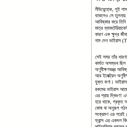
লীউবেন্হোক, লুই পাস
থাকলেও সে তুলনায় 
আবিষ্কার করে তিনি
মাত্র ব্যাকটেরিয়া
কারণ এক ক্ষুদ্র জী
নাম দেন ভাইরাস
সেই সময় তাঁর ধারণ
কার্যত অসম্ভব ছিল
অণুবীক্ষণযন্ত্র আব
আর ইলেক্ট্রন অণুবীক
যুক্ত কণা। ভাইরাস 
রকমের ভাইরাস আছে।
এর প্রায় দ্বিগুণ! 
হয়ে থাকে, প্রকৃত 
কোষ বা অনুরূপ গঠন
সংক্রমণ এর পরেই দ
ফ্রান্স এর একদল ব
সাইবেরিয়ার বরফের চ