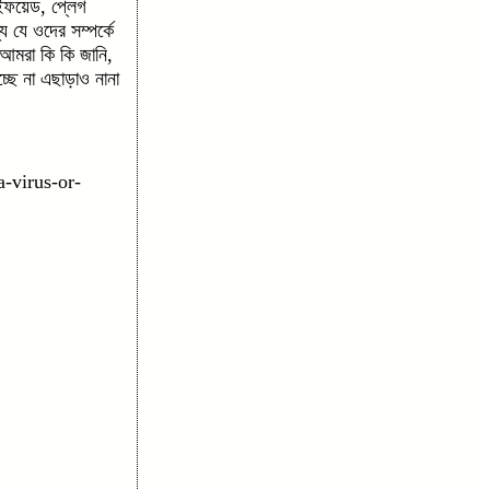
াইফয়েড, প্লেগ
 যে ওদের সম্পর্কে
আমরা কি কি জানি,
্ছে না এছাড়াও নানা
a-virus-or-