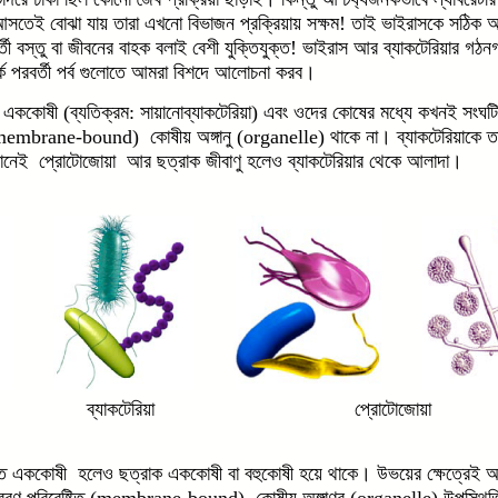
ে আসতেই বোঝা যায় তারা এখনো বিভাজন প্রক্রিয়ায় সক্ষম! তাই ভাইরাসকে সঠিক অর
তী বস্তু বা জীবনের বাহক বলাই বেশী যুক্তিযুক্ত! ভাইরাস আর ব্যাকটেরিয়ার গঠনগত
র্কে পরবর্তী পর্ব গুলোতে আমরা বিশদে আলোচনা করব।
নত এককোষী (ব্যতিক্রম: সায়ানোব্যাকটেরিয়া) এবং ওদের কোষের মধ্যে কখনই সংঘটি
membrane-bound) কোষীয় অঙ্গানু (organelle) থাকে না। ব্যাকটেরিয়াকে তা
ানেই প্রোটোজোয়া আর ছত্রাক জীবাণু হলেও ব্যাকটেরিয়ার থেকে আলাদা।
স ব্যাকটেরিয়া প্রোটো
নত এককোষী হলেও ছত্রাক এককোষী বা বহুকোষী হয়ে থাকে। উভয়ের ক্ষেত্রেই অ
বরণ পরিবেষ্টিত (membrane-bound) কোষীয় অঙ্গাণুর (organelle) উপস্থিতি 