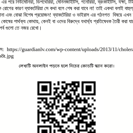
, এর পরে নিউমোনিয়া, ডিপথেরিয়া, মেনিনজাইটিস, গনোরিয়া, ব্রংকাইটিস, যক্ষা, ট
 রোগের কারণ ব্যাকটেরিয়া সে কথা বলে শেষ করা যাবে না! তাই একথা বলাই বাহুল্য
া এবং বোঝা বিশেষ প্রয়োজন! ব্যাকটেরিয়া ও ভাইরাস এর গঠনগত বিষয়ে এখন 
োষের পার্থক্য কোথায়, কেনই বা ওদের বিরুদ্ধে যথার্থ্য প্রতিষেধক তৈরী করা যাচ
পর্ব গুলো তে নজর রেখো।
উৎস:
https://guardianlv.com/wp-
content/uploads/2013/11/
choler
8t.jpg
লেখাটি অনলাইন পড়তে হলে নিচের কোডটি স্ক্যান করো।