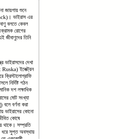
ানা জায়গায় শুনে
rinck)। ভাইরাস এর
ীবাণু বলতে কেবল
ংক্রামক রোগের
এই জীবাণুদের তিনি
রে ভাইরাসদের দেখা
t Ruska) ইলেক্ট্রন
 ক্রিস্টালোগ্রাফি
লে নির্দিষ্ট গঠন
মানিক দশ লক্ষাধিক
াসের মোট সংখ্যা
 বলে বর্ণনা করা
 যায় ভাইরাসের কোনো
জীবিত কোষে
য় থাকে। সম্প্রতি
 ধরে সুপ্ত অবস্থায়
রি তে এককোষী