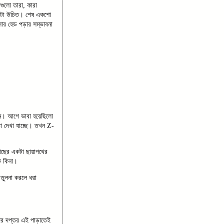
গুলো তারা, কারা
 ফাটা উচিত। শেষ একশো
ার হেড পড়ার সম্ভাবনা
ম। আগে ভাবা হয়েছিলো
া দেখা যাচ্ছে। তখন Z-
 কাছের একটা ছায়াপথের
ক কিনা।
তুলনা করলে ধরা
 সদর দপ্তর এই পাড়াতেই