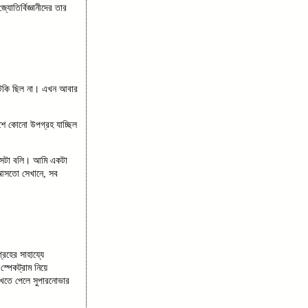
োতির্বিজ্ঞানীদের তার
ুটকি ছিল না। এখন আবার
শে কোনো উপগ্রহ যাচ্ছিল
 সেটা বলি। আমি একটা
 আসতো সেখানে, সব
রহের সাহায্যে
্পেকট্রাম নিয়ে
েখতে পেলে সুপারনোভার