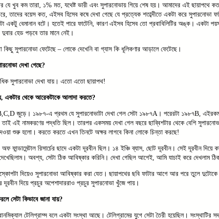
ব্যাপার যে খুব কম তারা, ১% মত, যথেষ্ট ভারী এবং সুপারনোভায় গিয়ে শেষ হয়। আমাদের এই ছায়াপথে কত
ারে, তাদের বয়েস কত, এইসব হিসেব কষে দেখা গেছে যে প্রত্যেক শতাব্দীতে একটা করে সুপারনোভা
টা একটু বেমানান বটে। হতেই পারে ফাটেনি, কারণ এইসব হিসেব তো প্রবাবিলিটির অঙ্ক। একটা পয়স
রে দুবার হেড পড়বে তার মানে নেই।
ো কিছু সুপারনোভা ফেটেছে – লোকে দেখেনি বা গ্যাস কি ধূলিকণার আড়ালে ফেটেছে।
পারনোভা দেখা গেছে?
ধিক সুপারনোভা দেখা যায়। এতো এতো ছায়াপথ!
হয়, একটার থেকে আরেকটাকে আলাদা করতে?
,B,C,D জুড়ে। ১৯৮৭-এ প্রথম যে সুপারনোভাটা দেখা গেল সেটা ১৯৮৭A। পরেরটা ১৯৮৭B, এইরক
, তাই এই নামকরণের পদ্ধতি ছিল। তারপর একসময় দেখা গেল বছরে ছাব্বিশটার থেকে বেশি সুপারনোভ
ওয়া শুরু হলো। করতে করতে এখন তিনটে অক্ষর লাগবে কিনা লোকে চিন্তা করছে!
অফ ফান্ডামেন্টাল রিসার্চের ছাদে একটা দূরবীন ছিল। ১৪ ইঞ্চি ব্যাস, ছোট দূরবীন। সেই দূরবীন দিয়ে
দেখেছিলাম। অবশ্য, সেটা ঠিক আবিষ্কার করিনি। দেখা গেছিল আগেই, আমি যাচাই করে দেখলাম ঠি
লিস্কোপটা দিয়েও সুপারনোভা আবিষ্কার করা যেত। ছায়াপথের ছবি ফাটার আগে আর পরে তুলে দুটোকে 
রবীন দিয়ে প্রচুর অপেশাদাররাও প্রচুর সুপারনোভা খুঁজে পায়।
রলে সেটা কিভাবে জানা যায়?
্ট্রোনমিক্যাল টেলিগ্রাম্স বলে একটা সংস্থা আছে। টেলিগ্রামের যুগে সেটা তৈরী হয়েছিল। সংস্থাটির