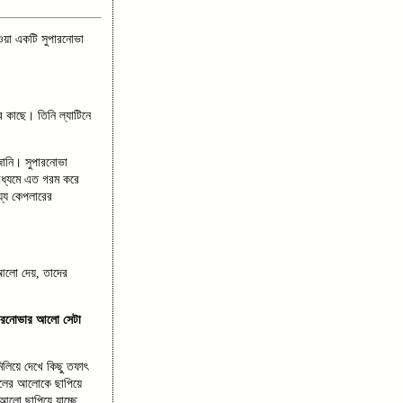
য়া একটি সুপারনোভা
র কাছে। তিনি ল্যাটিনে
জানি। সুপারনোভা
াধ্যমে এত গরম করে
যে কেপলারের
 আলো দেয়, তাদের
পারনোভার আলো সেটা
লিয়ে দেখে কিছু তফাৎ
ডলের আলোকে ছাপিয়ে
আলো ছাপিয়ে যাচ্ছে,