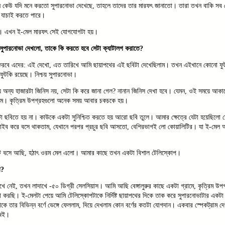
নে কেউ যদি মনে করতো সুপারনোভা দেখেছে, তাহলে তাদের তার মারফৎ জানাতো। তারা তখন বাকি সব জ্য
 যাচাই করতে পারে।
। এখন ই-মেল মারফৎ সেই যোগযোগটা হয়।
পারনোভা দেখলো, তাকে কি করতে হবে সেটা ক্যাটালগ করাতে?
রবে এদের: এই দেখো, এত তারিখে আমি ছায়াপথের এই ছবিটা দেখেছিলাম। তখন এইখানে কোনো ফ
ফুটকি রয়েছে। নিশ্চয় সুপারনোভা।
ে অন্য হাজারটা জিনিস নয়, সেটা কি করে জানা গেল? নানান জিনিস দেখা হবে। যেমন, ওই সময়ে আকা
ত্রিম। কৃত্রিম উপগ্রহগুলো অনেক সময় আবার চকচকে হয়।
 ছবিতে হয় না। কাউকে একটা সুনিশ্চিত করতে হয় আরো ছবি তুলে। আমার ক্ষেত্রে যেটা হয়েছিলো
্ক্রাইব করে বসে থাকতাম, যেখানে পরপর প্রচুর ছবি আসতো, বেশিরভাগই লো কোয়ালিটির। যা ই-মেল
ে বসে আছি, হঠাৎ ওরম মেল এলো। আমার কাছে তখন একটা বিশাল টেলিস্কোপ।
া?
ে নেই, তখন লাদাখে -৫০ ডিগ্রী সেলসিয়াস। আমি আছি বেঙ্গালুরুর কাছে একটা গ্রামে, কৃত্রিম উপগ্
 করছি। ই-মেলটা পেয়ে আমি টেলিস্কোপটাকে নির্দিষ্ট ছায়াপথের দিকে তাক করে সুপারনোভাটার একটা স
ে তার বিভিন্ন বর্ণে ভেঙ্গে ফেললাম, দিয়ে দেখলাম কোন বর্ণের কতটা যোগদান। একবার স্পেকট্রাম দ
জেই।