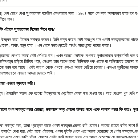
র)
শেষ চোখে দেখা সুপারনোভা ঘটেছিল কেপলারের সময়। ১৬০৪ সালে কেপলার আমাদেরই ছায়াপথে হও
লিখে যান।
ি কি এটাকে সুপারনোভা হিসেবে লিখে যান?
উজ্জ্বল তারা হিসেবে সনাক্ত করেন। তিনি লক্ষ্য করেন সেটা সারপেন্স বলে একটা নক্ষত্রমন্ডলের পায়ে
া নোভা
, অর্থাৎ নতুন তারা।
এন পেদে সারপেন্তারি
অর্থাৎ সারপেন্সের পায়ের কাছে।
্রমন্ডলের কোথায় আছে সেটা দেখিয়ে যান। এখন আমরা সেটাকে কেপলার সুপারনোভার ভগ্নাবশিষ্ঠ বলে 
িনিসপত্র ছড়িয়ে ছিটিয়ে পড়ে, সেগুলো তার আশেপাশের জিনিসকে শক ওয়েভ বা অভিঘাতের তরঙ্গের ম
ো গরম হয়ে আছে। সেই জায়গা থেকে এখনো এক্স-রে আলো বেরিয়ে চলেছে। এক্স-রে দূরবীনের সাহায্
জায়গাগুলোকে এখনো আমরা দেখতে পাই।
আমরা এখনো ব্যবহার করি।
নতুন। বৈজ্ঞানিক মহলে এক ধরণের বিস্ফোরণের শ্রেণীকে নোভা নাম দেওয়া হয়। আর যেগুলো খুব বেশি
 আলো যখন সনাক্ত করো তোমরা, মহাকাশে অন্য কোনো ঘটনার সাথে একে আলাদা করো কি করে? সু
ভা সনাক্ত করে, তারা প্রত্যেক রাতে একটা নক্ষত্রমণ্ডলের ছবি তোলে। আগের রাতের ছবির সাথে মি
 তফাৎটা দেখা যায়, সেটা হলো এইরকম: একটা ফুটকি থেকে এত আলো বেরোচ্ছে যে গোটা নক্ষত্রমণ্
ষত্রমণ্ডলে এমন একটা ঘটনা, যেখানে একটা ছোট্ট জায়গা থেকে এত আলো বেরোচ্ছে যে নক্ষত্রমণ্ডলের 