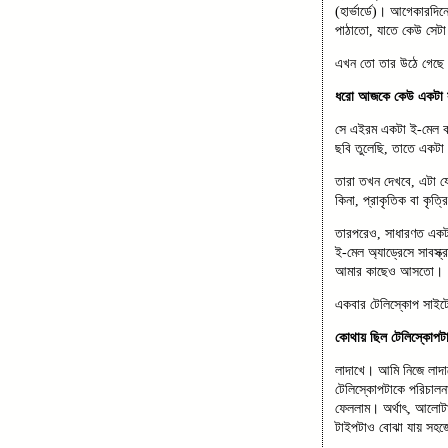
(হার্ভার্ডে)। আগেকারদি
পাঠাতো, যাতে কেউ সেটা
এখন তো তার উঠে গেছে
ধরো আজকে কেউ একটা সু
সে এইরম একটা ই-মেল ক
ছবি তুলেছি, তাতে একটা 
তারা তখন দেখবে, এটা য
কিনা, প্রাকৃতিক বা কৃ
তারপরেও, সাধারণত একটা
ই-মেল অ্যাড্রেসে সাবস
আমার কাছেও আসতো।
একবার টেলিস্কোপ সাইট
কোথায় ছিল টেলিস্কোপট
লাদাখে। আমি নিজে লাদাখ
টেলিস্কোপটাকে পরিচালনা
ফেললাম। অর্থাৎ, আলোটাক
টাইপটাও বোঝা যায় সহ