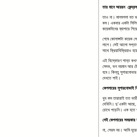
তার মানে আয়রন কেন্দ্রস
তাও না। মালমশলা যত ভ
কম। একবার একটা সিলিকন
কয়েকদিনের ব্যাপারে গিয়ে
শেষে কোলাপ্সটা কয়েক সে
লাগে। সেই আলো সপ্তাখ
সাথে ক্রিয়াবিক্রিয়াও হ
এই বিস্ফোরণ শান্ত কখন 
সেদভ, ভন নয়মান আর টেল
হবে। কিন্তু সুপারনোভার
দেখতে পাই।
কেপলারের সুপারনোভাই 
খুব কম তারারাই তত ভা
দেখিনি। দু’একটা আছে, 
চোখে পড়েনি। এক হতে প
সেই কেপলারের সময়কার স
না, সেরম নয়। আমি দূরের 