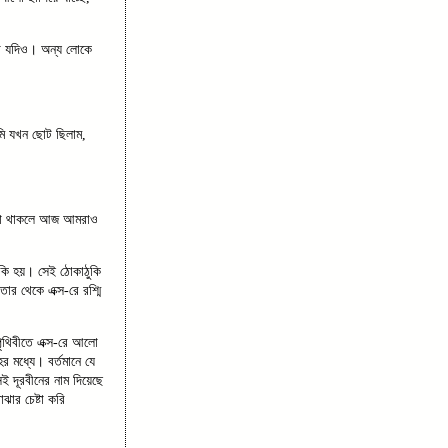
া যদিও। অন্য লোকে
ি যখন ছোট ছিলাম,
ছু না থাকলে আজ আমরাও
ঠুকি হয়। সেই ঠোকাঠুকি
র থেকে এক্স-রে রশ্মি
ৃথিবীতে এক্স-রে আলো
 মধ্যে। বর্তমানে যে
েই দূরবীনের নাম দিয়েছে
ঝার চেষ্টা করি