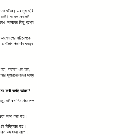
ে আঁকা। এর সুক্ষ্ম ছবি
সদ নেই। অনেক মডেলই
য়েও আমাদের কিছু প্রশ্ন
ের আশেপাশের পরিবেশকে,
স্টেলার পদার্থের ঘনত্ব
 হবে, কতক্ষণ ধরে হবে,
র আর সুপারনোভাদের মধ্যে
ধানের কথা বলছি আমরা?
তু সেই কম দিন মানে লক্ষ
থাকবে আশা করা যায়।
 এই বিক্রিয়ার হার।
্ডেরও কম সময় লাগে।