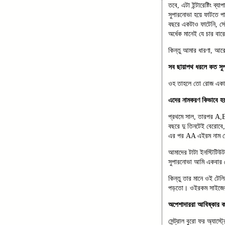
তবে, এটা ইন্টারেষ্টিং 
সুপারনোভা হয়ে ফাটতে প
বছরে একটাও ফাটেনি, সে
অর্ধেক মানেই যে চার বা
কিন্তু আমার ধারণা, আর
সব ছায়াপথ ধরলে কত সু
ওহ তাহলে তো রোজ একা
এদের নামকরণ কিভাবে 
প্রথমে সাল, তারপর A
বছরে দু তিনটেই বেরোবে
এর পর AA এইরম নাম দে
আমাদের টাটা ইনস্টিটিউট 
সুপারনোভা আমি একবার 
কিন্তু তার মানে ওই টে
পড়তো। ওইরকম সাইজের দূ
অপেশাদাররা আবিষ্কার ক
সেন্ট্রাল বুরো ফর অ্যাস