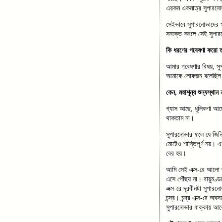
এরকম একমাত্র সুপারনো
সেইভাবে সুপারনোভাদের
সনাক্ত করলে সেই সুপা
কি ধরণের গবেষণা করো ত
আমার গবেষণার বিষয়, স
আমাকে লোকজন বলেছিল যে 
কেন, মহাশূন্য শুন্যস্থা
গ্যাস আছে, ধূলিকণা আছে
থাকতাম না।
সুপারনোভার ফলে যে জিনি
মোটেও শান্তিপূর্ণ নয়।
বের হয়।
আমি সেই এক্স-রে আলো দ
এসে পৌঁছয় না। বায়ুমণ্ড
এক্স-রে দূরবীনটা সুপারন
চন্দ্র। চন্দ্র এক্স-রে
সুপারনোভার ধাক্কায় আশ