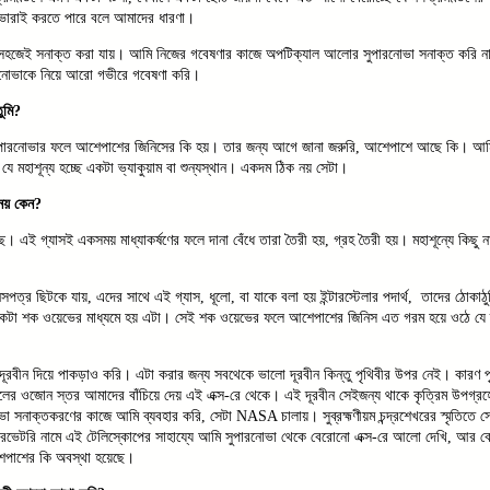
ভারাই করতে পারে বলে আমাদের ধারণা।
 সহজেই সনাক্ত করা যায়। আমি নিজের গবেষণার কাজে অপটিক্যাল আলোর সুপারনোভা সনাক্ত করি ন
রনোভাকে নিয়ে আরো গভীরে গবেষণা করি।
ুমি?
ুপারনোভার ফলে আশেপাশের জিনিসের কি হয়। তার জন্য আগে জানা জরুরি, আশেপাশে আছে কি। আম
মহাশূন্য হচ্ছে একটা ভ্যাকুয়াম বা শুন্যস্থান। একদম ঠিক নয় সেটা।
ন নয় কেন?
। এই গ্যাসই একসময় মাধ্যাকর্ষণের ফলে দানা বেঁধে তারা তৈরী হয়, গ্রহ তৈরী হয়। মহাশূন্যে কি
সপত্র ছিটকে যায়, এদের সাথে এই গ্যাস, ধূলো, বা যাকে বলা হয় ইন্টারস্টেলার পদার্থ, তাদের ঠোকা
 একটা শক ওয়েভের মাধ্যমে হয় এটা। সেই শক ওয়েভের ফলে আশেপাশের জিনিস এত গরম হয়ে ওঠে যে তা
ূরবীন দিয়ে পাকড়াও করি। এটা করার জন্য সবথেকে ভালো দূরবীন কিন্তু পৃথিবীর উপর নেই। কারণ প
লের ওজোন স্তর আমাদের বাঁচিয়ে দেয় এই এক্স-রে থেকে। এই দূরবীন সেইজন্য থাকে কৃত্রিম উপগ্রহের
োভা সনাক্তকরণের কাজে আমি ব্যবহার করি, সেটা NASA চালায়। সুব্রহ্মণীয়ম চন্দ্রশেখরের স্মৃতিতে স
 অবসারভেটরি নামে এই টেলিস্কোপের সাহায্যে আমি সুপারনোভা থেকে বেরোনো এক্স-রে আলো দেখি, আর বো
েপাশের কি অবস্থা হয়েছে।