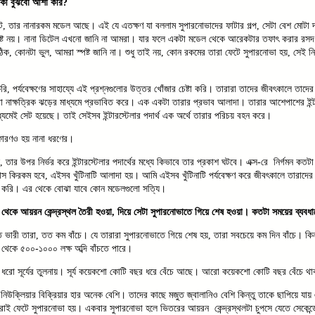
কী বুঝবো আশা করি?
ে, তার নানারকম মডেল আছে। এই যে এতক্ষণ যা বললাম সুপারনোভাদের ফাটার গল্প, সেটা বেশ মোটা দাগ
ষ্ট নয়। নানা ডিটেল এখনো জানি না আমরা। যার ফলে একটা মডেল থেকে আরেকটার তফাৎ করার র
, কোনটা ভুল, আমরা স্পষ্ট জানি না। শুধু তাই নয়, কোন রকমের তারা ফেটে সুপারনোভা হয়, সেই নি
, পর্যবেক্ষণের সাহায্যে এই প্রশ্নগুলোর উত্তর খোঁজার চেষ্টা করি। তারারা তাদের জীবৎকালে তাদ
 বা নাক্ষত্রিক ঝড়ের মাধ্যমে প্রভাবিত করে। এক একটা তারার প্রভাব আলাদা। তারার আশেপাশের ইন্টার
ধ্যমেই সেট হয়েছে। তাই সেইসব ইন্টারস্টেলার পদার্থ এক অর্থে তারার পরিচয় বহন করে।
ফোরণও হয় নানা ধরণের।
তার উপর নির্ভর করে ইন্টারস্টেলার পদার্থের মধ্যে কিভাবে তার প্রকাশ ঘটবে। এক্স-রে নির্গমন কতটা
্যাস কিরকম হবে, এইসব খুঁটিনাটি আলাদা হয়। আমি এইসব খুঁটিনাটি পর্যবেক্ষণ করে জীবৎকালে তারাদে
া করি। এর থেকে বোঝা যাবে কোন মডেলগুলো সত্যি।
্ম থেকে আয়রন
কেন্দ্রস্থল
তৈরী হওয়া, দিয়ে সেটা সুপারনোভাতে গিয়ে শেষ হওয়া। কতটা সময়ের ব্যব
ভারী তারা, তত কম বাঁচে। যে তারারা সুপারনোভাতে গিয়ে শেষ হয়, তারা সবচেয়ে কম দিন বাঁচে। কিন্
র থেকে ৫০০-১০০০ লক্ষ অব্দি বাঁচতে পারে।
ই ধরো সূর্যের তুলনায়। সূর্য কয়েকশো কোটি বছর ধরে বেঁচে আছে। আরো কয়েকশো কোটি বছর বেঁচে 
িউক্লিয়ার বিক্রিয়ার হার অনেক বেশি। তাদের কাছে মজুত জ্বালানিও বেশি কিন্তু তাকে ছাপিয়ে যায়
াই ফেটে সুপারনোভা হয়। একবার সুপারনোভা হলে ভিতরের আয়রন কেন্দ্রস্থলটা চুপসে যেতে সেকেন