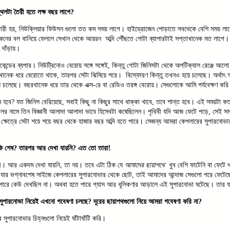
্থলটা তৈরী হতে লক্ষ বছর লাগে?
ারী হয়, নিউক্লিয়ার ফিউসন গুলো তত কম সময় লাগে। হাইড্রোজেন পোড়াতে সবথেকে বেশি সময় লাগে
ের বল বানিয়ে ফেললে সেখান থেকে আয়রন অব্দি পৌঁছতে গোটা ব্যাপারটাই সপ্তাখানেক মত লাগে। 
 দাঁড়ায়।
কেন্ডের ব্যপার। নিউট্রিনোও বেরোয় সঙ্গে সঙ্গেই, কিন্তু গোটা জিনিসটা থেকে অপটিক্যাল রেঞ্জে আ
ানেক ধরে বেরোতে থাকে, তারপর সেটা ঝিমিয়ে পরে। বিস্ফোরণ কিন্তু তখনও হয়ে চলেছে। অর্থাৎ
য়ে চলেছে। বছরখানেক ধরে তার থেকে এক্স-রে বা রেডিও তরঙ্গ বেরোয়। সেগুলোকে আমি পর্যবেক্ষণ কর
হবে? যত জিনিস বেরিয়েছে, সবাই কিছু না কিছুর সাথে ধাক্কা খাবে, তবে শান্ত হবে। এই সময়টা কত, 
র নামে তিন বিজ্ঞানী আলাদা আলাদা ভাবে হিসেবটা কষেছিলেন। পৃথিবী যদি আজ ফেটে পড়ে, সেই সম
 ক্ষেত্রে সেটা শয়ে শয়ে বছর থেকে হাজার বছর অব্দি হতে পারে। সেজন্য আমরা কেপলারের সুপারনোভার
কি শেষ? তারপর আর দেখা যায়নি? এত তো তারা!
রী। আর একদম দেখা যায়নি, তা নয়। তবে এটা ঠিক যে
আমাদের ছায়াপথে
খুব বেশি ফাটেনি বা ফেটে
যার ভগ্নাবশেষ সাইজে কেপলারের সুপারনোভার থেকে ছোট, তাই আমাদের আন্দাজ সেগুলো পরে ফেটেছে
ারে কেউ দেখছিল না। অথবা হতে পারে গ্যাস আর ধূলিকণার আড়ালে এই সুপারনোভা ঘটেছে। তার ফ
ুপারনোভা নিয়েই এখনো গবেষণা চলছে? দূরের ছায়াপথগুলো নিয়ে আমরা গবেষণা করি না?
সুপারনোভার চিহ্নগুলো নিয়েই ঘাঁটাঘাঁটি করি।