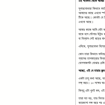
এই গবেষণা থেকে আমরা 
সুপারনোভারা কিভাবে ফাট
আমাদের কাছে এখনো স্প
টিকে আছে। কোনটা যে ঠিক
এখনো আছে।
আমার কাজে আমি যেটা করি
যাকে বলে স্টেলার উইন্ড
বা বিন্যাস সেই ঝড়ের মা
এদিকে, সুপারনোভা বিস্
কোন তারা কিভাবে ফাটছে, 
গ্যাসের তাপমাত্রার বিন
যোগসাজশটা বোঝার চেষ্ট
আচ্ছা, এই যে তারার জন
একটা চালু কথা আছে, যত 
লক্ষ্ বছর। ১০ লক্ষের ঘ
কিন্তু এটা খুবই কম, এ
তারা যত বড়, তার ভিতর ন
কয়েকশো লক্ষ বছর পর এর