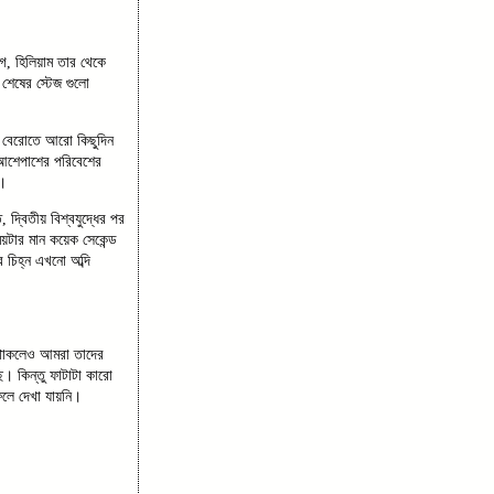
, হিলিয়াম তার থেকে
শেষের স্টেজ গুলো
লো বেরোতে আরো কিছুদিন
 আশেপাশের পরিবেশের
ি।
দ্বিতীয় বিশ্বযুদ্ধের পর
য়টার মান কয়েক সেকেন্ড
 চিহ্ন এখনো অব্দি
 থাকলেও আমরা তাদের
। কিন্তু ফাটাটা কারো
লে দেখা যায়নি।