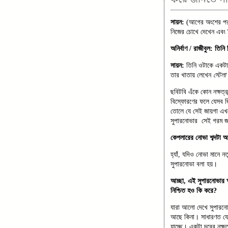
সায়ন:
(আগের অংশের প
নিজের চোখে দেখেন এবং 
অনির্বাণ / রাজীবুল: তিন
সায়ন:
তিনি ওটাকে একটা 
তার খাতায় লেখেন
স্টেল
ছবিটবি এঁকে কোন নক্ষত
বিস্ফোরণের ফলে যেসব জ
তোলে যে সেই জায়গা এখন
সুপারনোভার সেই গরম 
কেপলারের নোভা শব্দটা 
হ্যাঁ, যদিও নোভা মানে 
সুপারনোভা বলা হয়।
আচ্ছা, এই সুপারনোভার
নিশ্চিত হও কি করে?
যারা আলো দেখে সুপারনো
আছে কিনা। সাধারণত যে
যাচ্ছে। একটা দূরের নক্