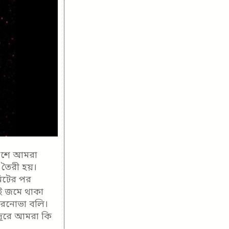
 অংশে আমরা
 তৈরী হয়।
িটের পর
ই জমে থাকা
পারনোভা বলি।
দূরে আমরা কি