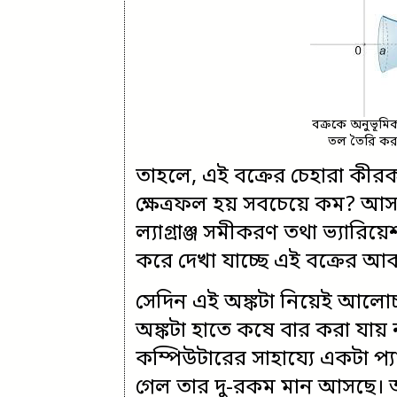
বক্রকে অনুভূমি
তল তৈরি করা
তাহলে, এই বক্রের চেহারা কীর
ক্ষেত্রফল হয় সবচেয়ে কম? আ
ল্যাগ্রাঞ্জ সমীকরণ তথা ভ্যারিয
করে দেখা যাচ্ছে এই বক্রের আ
সেদিন এই অঙ্কটা নিয়েই আলোচন
অঙ্কটা হাতে কষে বার করা যায় 
কম্পিউটারের সাহায্যে একটা প্
গেল তার দু-রকম মান আসছে। অর