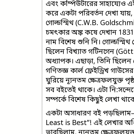
এবং কম্পিউটারের সাহায্যেও এই
করে একটা পরিবর্তন দেখা যায়
গোল্ডস্মিথ (C.W.B. Goldschmi
চমৎকার অঙ্ক কষে দেখান 1831
নাম বিশেষ শুনি নি। গোল্ডস্মি
ছিলেন বিখ্যাত গটিনগেন (Götti
অধ্যাপক। এছাড়া, তিনি ছিলেন
গণিতজ্ঞ কার্ল ফ্রেইড্রিখ গাউ
ঘুরিয়ে ন্যূনতম ক্ষেত্রফলযুক্ত 
সব বইতেই থাকে। এটা নি:সন্দেহে
সম্পর্কে বিশেষ কিছুই লেখা থা
একটা অসাধারণ বই পড়ছিলাম
Least is Best”! এই লেখার অধ
ভাবছিলাম, ন্যূনতম ক্ষেত্রফলযুক