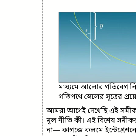
মাধ্যমে আলোর গতিবেগ নি
গতিপথে স্নেলের সূত্রের প্
আমরা আগেই দেখেছি এই সমীকরণ
মূল নীতি কী। এই বিশেষ সমীক
না— কাগজে কলমে ইন্টেগ্রেশনে