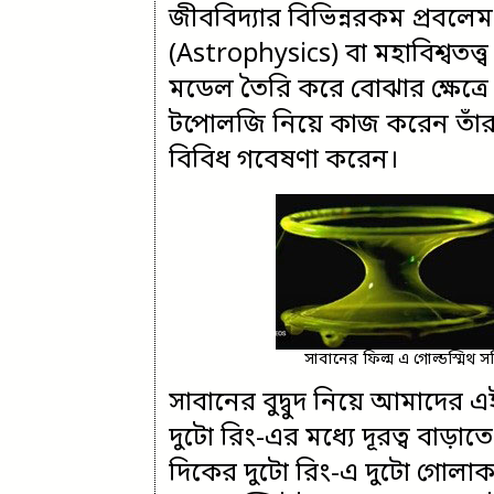
জীববিদ্যার বিভিন্নরকম প্রবলেম বো
(Astrophysics) বা মহাবিশ্বতত্
মডেল তৈরি করে বোঝার ক্ষেত্রে।
টপোলজি নিয়ে কাজ করেন তাঁরা ন্
বিবিধ গবেষণা করেন।
সাবানের ফিল্ম এ গোল্ডস্মিথ
সাবানের বুদ্বুদ নিয়ে আমাদের
দুটো রিং-এর মধ্যে দূর‍ত্ব বাড়
দিকের দুটো রিং-এ দুটো গোলাকার