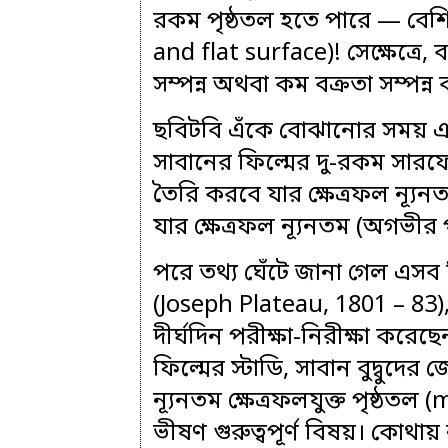
রকম পৃষ্ঠতল হতে পারে — বেশি
and flat surface)! সেক্ষেত্রে,
সম্পন্ন অথবা কম বক্রতা সম্পন্ন 
ছবিটবি এঁকে বোঝানোর সময় এক 
সাবানের ফিল্মের দু-রকম সারফ
তৈরি করবে যার ক্ষেত্রফল ন্যূ
যার ক্ষেত্রফল ন্যূনতম (অগভীর 
পরে তথ্য ঘেঁটে জানা গেল এসব নিয়
(Joseph Plateau, 1801 – 83),
দীর্ঘদিন পরীক্ষা-নিরীক্ষা করে
ফিল্মের স্টাডি, সাবান বুদ্বুদে
ন্যূনতম ক্ষেত্রফলযুক্ত পৃষ্
ভীষণ গুরুত্বপূর্ণ বিষয়। কোথ