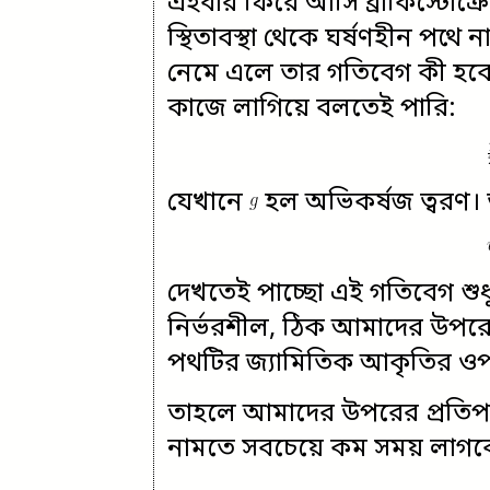
এইবার ফিরে আসি ব্রাকিস্টোক্র
স্থিতাবস্থা থেকে ঘর্ষণহীন পথে না
নেমে এলে তার গতিবেগ কী হবে তা
কাজে লাগিয়ে বলতেই পারি:
যেখানে
হল অভিকর্ষজ ত্বরণ। 
দেখতেই পাচ্ছো এই গতিবেগ শু
নির্ভরশীল, ঠিক আমাদের উপরের
পথটির জ্যামিতিক আকৃতির ও
তাহলে আমাদের উপরের প্রতিপাদ
নামতে সবচেয়ে কম সময় লাগ