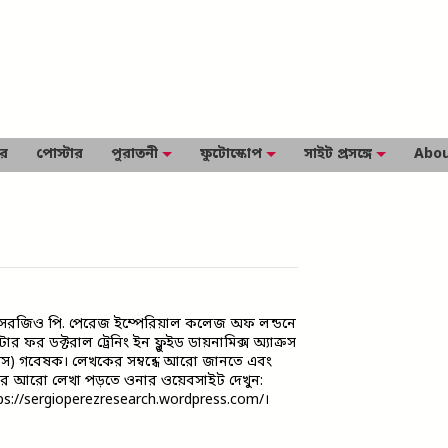
ার
পোস্টার
পুরাতনী
ফুটোস্কোপ
সাইট প্রসঙ্গে
Abou
সেরজিও পি. পেরেজ ইম্পেরিয়াল কলেজ অফ লন্ডনে
্টার ফর ডক্টরাল ট্রেনিং ইন ফ্লুইড ডায়নামিক্স অ্যাক্রস
েলস) গবেষক। লেখকের সম্বন্ধে আরো জানতে এবং
র আরো লেখা পড়তে ওনার ওয়েবসাইট দেখুন:
ps://sergioperezresearch.wordpress.com/।