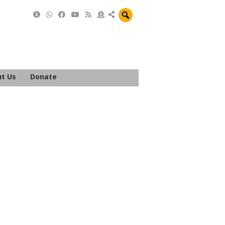
t Us
Donate