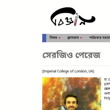
বিষয়
ক্লাসরুম
পাঠকের দরব
সেরজিও পেরেজ
(Imperial College of London, UK)
ড: 
(সেন
স্ক
ওনা
htt