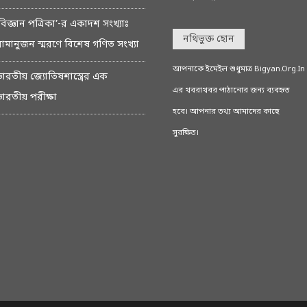
বিজ্ঞান পত্রিকা’-র একাদশ সংখ্যাঃ
নথিভুক্ত হোন
রামানুজন স্মরণে বিশেষ গণিত সংখ্যা
আপনাকে ইমেইল শুধুমাত্র Bigyan.Org.In
ভারতীয় জ্যোতিষশাস্ত্রের এক
এর খবরাখবর পাঠানোর জন্য ব্যবহৃত
ভারতীয় পরীক্ষা
হবে। আপনার তথ্য আমাদের কাছে
সুরক্ষিত।