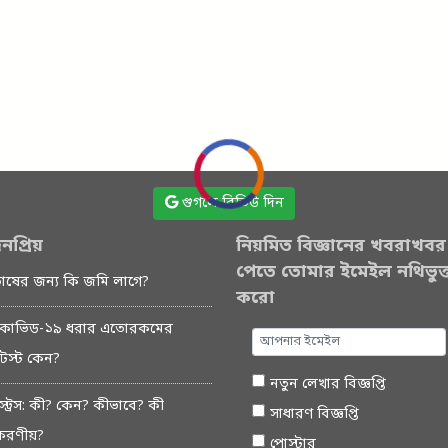
গুগলে রিভিউ দিন
নপ্রিয়
নিয়মিত বিজ্ঞানের খবরাখবর
পেতে তোমার ইমেইল নথিভুক্
চাষের জন্য কি জমি লাগে?
করো
কোভিড-১৯ ধরার এতোরকমের
টেস্ট কেন?
নতুন লেখার বিজ্ঞপ্তি
স্ট্রেস: কী? কেন? কীভাবে? কী
সাধারণ বিজ্ঞপ্তি
করণীয়?
পোস্টার