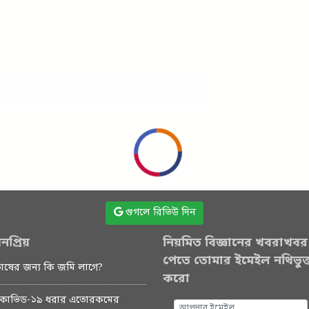
গুগলে রিভিউ দিন
নপ্রিয়
নিয়মিত বিজ্ঞানের খবরাখবর
পেতে তোমার ইমেইল নথিভুক্
চাষের জন্য কি জমি লাগে?
করো
কোভিড-১৯ ধরার এতোরকমের