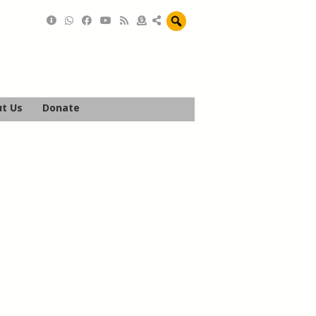
t Us
Donate