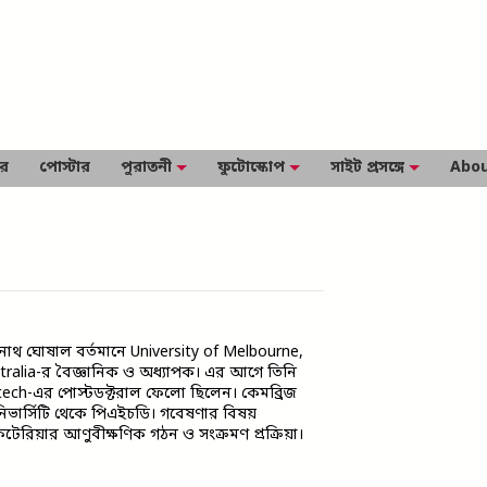
ার
পোস্টার
পুরাতনী
ফুটোস্কোপ
সাইট প্রসঙ্গে
Abou
নাথ ঘোষাল বর্তমানে University of Melbourne,
tralia-র বৈজ্ঞানিক ও অধ্যাপক। এর আগে তিনি
tech-এর পোস্টডক্টরাল ফেলো ছিলেন। কেমব্রিজ
িভার্সিটি থেকে পিএইচডি। গবেষণার বিষয়
কটেরিয়ার আণুবীক্ষণিক গঠন ও সংক্রমণ প্রক্রিয়া।