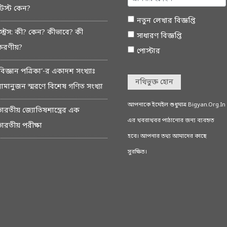
টেস্ট কেন?
নতুন লেখার বিজ্ঞপ্তি
স্ট্রেস: কী? কেন? কীভাবে? কী
সাধারণ বিজ্ঞপ্তি
করণীয়?
পোস্টার
বিজ্ঞান পত্রিকা’-র একাদশ সংখ্যাঃ
নথিভুক্ত হোন
রামানুজন স্মরণে বিশেষ গণিত সংখ্যা
আপনাকে ইমেইল শুধুমাত্র Bigyan.Org.In
ভারতীয় জ্যোতিষশাস্ত্রের এক
এর খবরাখবর পাঠানোর জন্য ব্যবহৃত
ভারতীয় পরীক্ষা
হবে। আপনার তথ্য আমাদের কাছে
সুরক্ষিত।