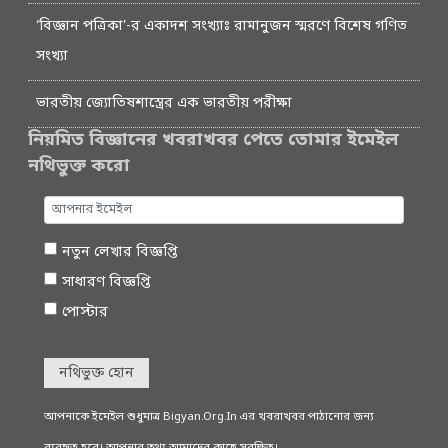
‘বিজ্ঞান পত্রিকা’-র একাদশ সংখ্যাঃ রামানুজন স্মরণে বিশেষ গণিত
সংখ্যা
ভারতীয় জ্যোতিষশাস্ত্রের এক ভারতীয় পরীক্ষা
নিয়মিত বিজ্ঞানের খবরাখবর পেতে তোমার ইমেইল
নথিভুক্ত করো
নতুন লেখার বিজ্ঞপ্তি
সাধারণ বিজ্ঞপ্তি
পোস্টার
নথিভুক্ত হোন
আপনাকে ইমেইল শুধুমাত্র Bigyan.Org.In এর খবরাখবর পাঠানোর জন্য