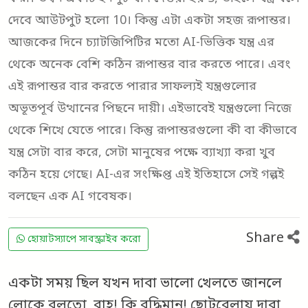
দেবে আউটপুট হলো 10। কিন্তু এটা একটা সহজ রূপান্তর।
আজকের দিনে চ্যাটজিপিটির মতো AI-ভিত্তিক যন্ত্র এর
থেকে অনেক বেশি কঠিন রূপান্তর বার করতে পারে। এবং
এই রূপান্তর বার করতে পারার সাফল্যই যন্ত্রগুলোর
অভূতপূর্ব উত্থানের পিছনে দায়ী। এইভাবেই যন্ত্রগুলো নিজে
থেকে শিখে যেতে পারে। কিন্তু রূপান্তরগুলো কী বা কীভাবে
যন্ত্র সেটা বার করে, সেটা মানুষের পক্ষে ব্যাখ্যা করা খুব
কঠিন হয়ে গেছে। AI-এর সংক্ষিপ্ত এই ইতিহাসে সেই গল্পই
বলছেন এক AI গবেষক।
Share
হোয়াটস্যাপে সাবস্ক্রাইব করো
একটা সময় ছিল যখন দাবা ভালো খেলতে জানলে
লোকে বলতো, বাহ্! কি বুদ্ধিমান! ছোটবেলায় দাবা