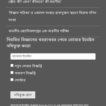
স্ট্রেস: কী? কেন? কীভাবে? কী করণীয়?
‘বিজ্ঞান পত্রিকা’-র একাদশ সংখ্যাঃ রামানুজন স্মরণে বিশেষ গণিত
সংখ্যা
ভারতীয় জ্যোতিষশাস্ত্রের এক ভারতীয় পরীক্ষা
নিয়মিত বিজ্ঞানের খবরাখবর পেতে তোমার ইমেইল
নথিভুক্ত করো
নতুন লেখার বিজ্ঞপ্তি
সাধারণ বিজ্ঞপ্তি
পোস্টার
নথিভুক্ত হোন
আপনাকে ইমেইল শুধুমাত্র Bigyan.Org.In এর খবরাখবর পাঠানোর জন্য