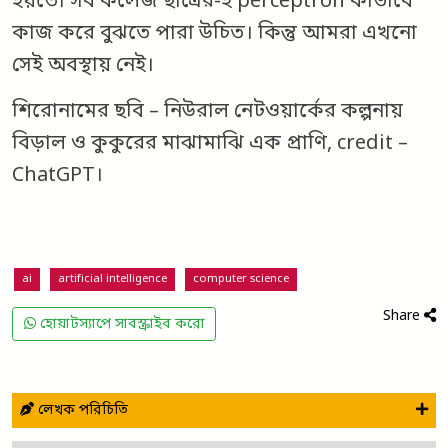
হয়তো সব কলেজ ছাত্রের-ই perceptron কীভাবে
কাজ করে বুঝতে পারা উচিত। কিন্তু আমরা এখনো
সেই অবস্থায় নেই।
শিরোনামের ছবি – নিউরাল নেটওয়ার্কের কল্পনায়
বিড়াল ও কুকুরের মাঝামাঝি এক প্রাণি, credit –
ChatGPT।
ai
artificial intelligence
computer science
Share
হোয়াটস্যাপে সাবস্ক্রাইব করো
লেখক পরিচিতি