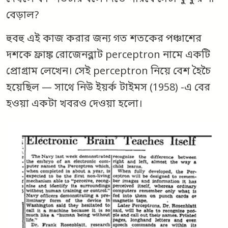
বেড়াল?
হুবহু এই কাজ করার জন্য গত শতকের পঞ্চাশের
দশকে ফ্রাঙ্ক রোজেনব্লাট perceptron নামে একটি
প্রোগ্রাম লেখেন। সেই perceptron নিয়ে বেশ হৈচৈ
হয়েছিল — সাথে নিউ ইয়র্ক টাইমস (1958) -এ বের
হওয়া একটা খবরও দেওয়া হলো।