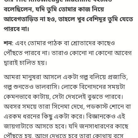
তাঁর The Knowledge Machine বইটাতে
বলেছিলেন, যদি তুমি তোমার কাজ নিয়ে
আবেগতাড়িত না হও, তাহলে খুব বেশিদূর তুমি যেতে
পারবে না।
শন
: এবং তোমার পাঠক বা শ্রোতাদের কাছেও
পৌঁছতে পারবে না। তারাও কোনো না কোনো আবেগ
দ্বারাই চালিত হয়।
আমরা মানুষরা আসলে একটা গল্প বলিয়ে প্রজাতি,
গল্প শুনতেও ভালবাসি। লোকে বিনোদনের সময়টা
কেমনভাবে কাটায়, সেটা দেখলেই বুঝতে পারবে।
অবসর সময়ে তারা সিনেমা দেখে, পডকাস্ট শোনে বা
এরকম ধরনের কিছু একটা করে। বিজ্ঞানকেও এই
জায়গাটাতে আসতে হবে। যদি জনসাধারণের কাছে
পৌঁছতে হয়, আগে দেখতে হবে তারা কোথায় বসে