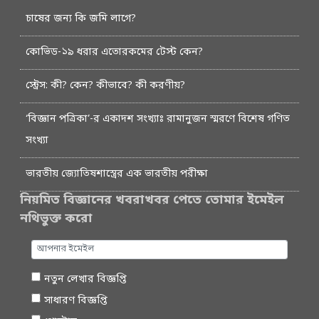
চাষের জন্য কি জমি লাগে?
কোভিড-১৯ ধরার এতোরকমের টেস্ট কেন?
স্ট্রেস: কী? কেন? কীভাবে? কী করণীয়?
‘বিজ্ঞান পত্রিকা’-র একাদশ সংখ্যাঃ রামানুজন স্মরণে বিশেষ গণিত
সংখ্যা
ভারতীয় জ্যোতিষশাস্ত্রের এক ভারতীয় পরীক্ষা
নিয়মিত বিজ্ঞানের খবরাখবর পেতে তোমার ইমেইল
নথিভুক্ত করো
নতুন লেখার বিজ্ঞপ্তি
সাধারণ বিজ্ঞপ্তি