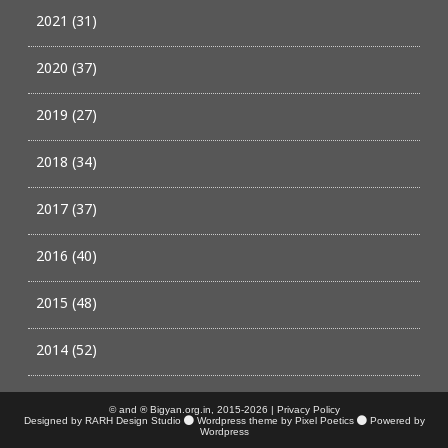
2021 (31)
2020 (37)
2019 (27)
2018 (34)
2017 (37)
2016 (40)
2015 (48)
2014 (52)
© and ® Bigyan.org.in, 2015-2026 |
Privacy Policy
Designed by RARH Design Studio
Wordpress theme by Pixel Poetics
Powered by
Wordpress