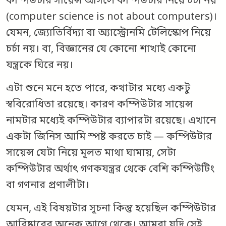
কম্পিউটার সায়েন্স আসলে কম্পিউটার নিয়ে চর্চা নয়
(computer science is not about computers)।
যেমন, জ্যোতির্বিদ্যা বা অ্যাস্ট্রোনমি টেলিস্কোপ নিয়ে
চর্চা নয়। বা, বিজ্ঞানের যে কোনো শাখাই কোনো
যন্ত্রকে ঘিরে নয়।
এটা শুনে মনে হতে পারে, কথাটার মধ্যে একটু
স্ববিরোধিতা রয়েছে। কারণ কম্পিউটার সায়েন্স
নামটার মধ্যেই কম্পিউটার ব্যাপারটা রয়েছে। এখানে
একটা জিনিস আমি স্পষ্ট করতে চাই — কম্পিউটার
সায়েন্স যেটা নিয়ে মূলত মাথা ঘামায়, সেটা
কম্পিউটার অর্থাৎ গণকযন্ত্রর থেকে বেশি কম্পিউটিং
বা গণনার প্রণালীটা।
যেমন, এই বিষয়টার সূচনা কিন্তু হয়েছিল কম্পিউটার
আবিষ্কারের অনেক আগে থেকে। আমরা যদি সেই