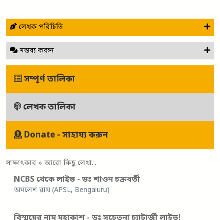
লেখক পরিচিতি
মন্তব্য করুন
সম্পূর্ণ তালিকা
লেখক তালিকা
Donate - সাহায্য করুন
সাক্ষাৎকার
» আরো কিছু লেখা...
NCBS থেকে লাইভ - ডঃ শাওন চক্রবর্তী
অমলেশ রায় (APSL, Bengaluru)
বিস্ময়ের নাম মহাকাশ - ডঃ সুচেতনা চ্যাটার্জী লাইভ!