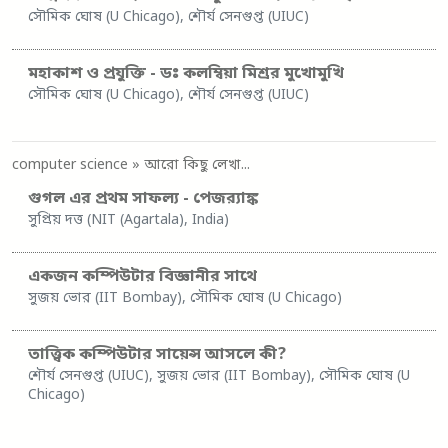
সৌমিক ঘোষ (U Chicago), শৌর্য সেনগুপ্ত (UIUC)
মহাকাশ ও প্রযুক্তি - ডঃ কলম্বিয়া মিশ্রর মুখোমুখি
সৌমিক ঘোষ (U Chicago), শৌর্য সেনগুপ্ত (UIUC)
computer science
» আরো কিছু লেখা...
গুগল এর প্রথম সাফল্য - পেজর‍্যাঙ্ক
সুপ্রিয় দত্ত (NIT (Agartala), India)
একজন কম্পিউটার বিজ্ঞানীর সাথে
সুজয় ভোর (IIT Bombay), সৌমিক ঘোষ (U Chicago)
তাত্ত্বিক কম্পিউটার সায়েন্স আসলে কী?
শৌর্য সেনগুপ্ত (UIUC), সুজয় ভোর (IIT Bombay), সৌমিক ঘোষ (U
Chicago)