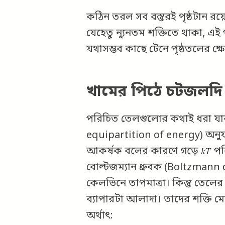
কঠিন তরল সব বস্তুরই পৃষ্ঠটান রয়েছ
যেহেতু ন্যূনতম শক্তিতে থাকা, এই 
যথাসম্ভব কাছে টেনে পৃষ্ঠতলের ক
খামের পিঠে চটজলদি 
পরিচিত তেলগুলোর কথাই ধরা যাক
equipartition of energy) অনুযা
আকর্ষক বলের কারণে গড়ে
পর
বোল্টজম্যান ধ্রুবক (Boltzmann
কেলভিনে তাপমাত্রা। কিন্তু তেলের 
ব্যাপারটা আলাদা। তাদের শক্তি ম
অর্থাৎ: