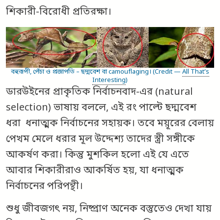
শিকারী-বিরোধী প্রতিরক্ষা।
বহুরূপী, পেঁচা ও প্রজাপতি – ছদ্মবেশ বা camouflaging। (Credit —
All That’s
Interesting
)
ডারউইনের প্রাকৃতিক নির্বাচনবাদ-এর (natural
selection) ভাষায় বললে, এই রং পাল্টে ছদ্মবেশ
ধরা ধনাত্মক নির্বাচনের সহায়ক। তবে ময়ূরের বেলায়
পেখম মেলে ধরার মূল উদ্দেশ্য তাদের স্ত্রী সঙ্গীকে
আকর্ষণ করা। কিন্তু মুশকিল হলো এই যে এতে
আবার শিকারীরাও আকর্ষিত হয়, যা ধনাত্মক
নির্বাচনের পরিপন্থী।
শুধু জীবজগৎ নয়, নিষ্প্রাণ অনেক বস্তুতেও দেখা যায়