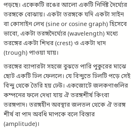
পড়ছে। একেকটি রঙের আলো একটি নির্দিষ্ট দৈর্ঘ্যের
তরঙ্গকে বোঝায়। একটা তরঙ্গকে যদি একটা সাইন
বা কোসাইন লেখ (sine or cosine graph) হিসেবে
ভাবো, একটা তরঙ্গদৈর্ঘ্যের (wavelength) মধ্যে
তরঙ্গের একটা শিখর (crest) ও একটা খাদ
(trough) পাওয়া যায়।
তরঙ্গের ব্যাপারটা সহজে বুঝতে পারি পুকুরের মাঝে
ছোট একটি ঢিল ফেললে। যে বিন্দুতে ঢিলটি পড়ে সেই
বিন্দু থেকে তৈরি হয় ঢেউ। একজোটে জলকণাগুলির
কম্পনের ফলে দেখা যায় ঐ তরঙ্গশীর্ষ কিংবা
তরঙ্গপাদ। তরঙ্গহীন অবস্থার জলতল থেকে ঐ তরঙ্গ
শীর্ষ বা পাদ অবধি মাপকে বলে বিস্তার
(amplitude)।