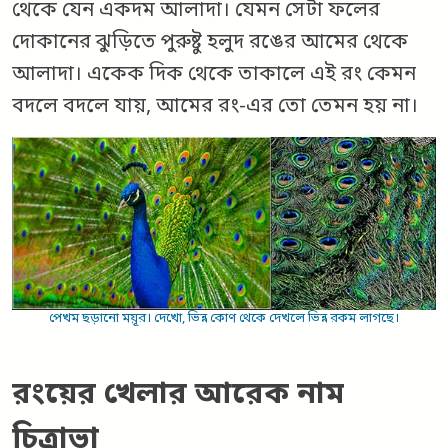
থেকে যেন একদম আলাদা। যেমন সেটা ফলের
দোকানের ঝুড়িতে পুরুষ্টু হলুদ রঙের আমের থেকে
আলাদা। একেক দিক থেকে তাকালে এই রং কেমন
বদলে বদলে যায়, আমের রং-এর তো তেমন হয় না।
পেখম ছড়ানো ময়ূর। দেখো, ভিন্ন কোণ থেকে দেখলে ভিন্ন রকম লাগছে।
রংয়ের খেলার আরেক নাম
চিত্রাভা