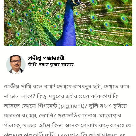
প্রদীপ্ত পঞ্চাধ্যায়ী
কাঁথি প্রভাত কুমার কলেজ
জাতীয় পাখি বলে কথা! পেখমে রামধনুর ছটা, দেখতে কার
না ভাল লাগে? কিন্তু ময়ূরের এই রংয়ের কারুকার্য কি
আসলে কোনো পিগমেন্ট (pigment)? তুলি রং-এ চুবিয়ে
যেরকম রং হয়, তেমনি? প্রজাপতির ডানায়, মাছরাঙ্গার
পালকে, মাছের আঁশে কিম্বা অনেক পোকামাকড়ের দেহে যে
ঝলমলে ঝলকানি দেখি, সেগুলোও কি আগে থাকতে রং