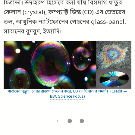
চিত্রাভা। উদাহরণ হিসেবে বলা যায় বিসমাথ ধাতুর
কেলাস (crystal), কম্প্যাক্ট ডিস্ক (CD) এর ভেতরের
তল, আধুনিক স্মার্টফোনের পেছনের glass-panel,
সাবানের বুদবুদ, ইত্যাদি।
সাবানের বুদ্বুদে, ভেজা রাস্তায় তেলের স্তরে, CD তে চিত্রাভার প্রদর্শন। (Credit —
BBC Science Focus
)