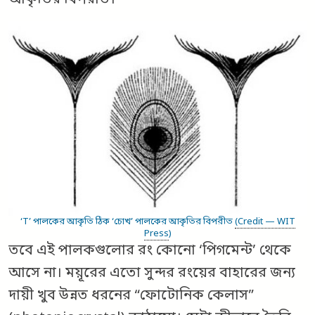
আকৃতির বিপরীত।
‘T’ পালকের আকৃতি ঠিক ‘চোখ’ পালকের আকৃতির বিপরীত
(Credit — WIT
Press
)
তবে এই পালকগুলোর রং কোনো ‘পিগমেন্ট’ থেকে
আসে না। ময়ূরের এতো সুন্দর রংয়ের বাহারের জন্য
দায়ী খুব উন্নত ধরনের “ফোটোনিক কেলাস”