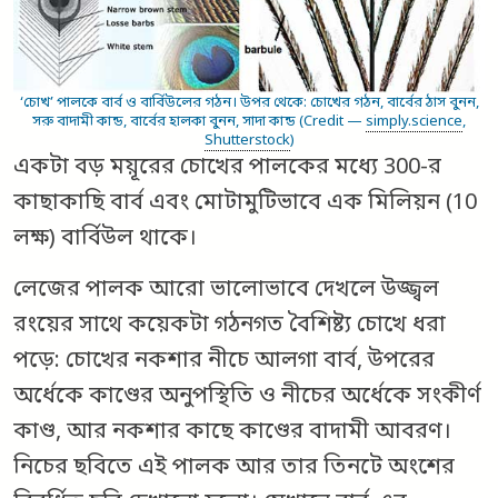
‘চোখ’ পালকে বার্ব ও বার্বিউলের গঠন। উপর থেকে: চোখের গঠন, বার্বের ঠাস বুনন,
সরু বাদামী কান্ড, বার্বের হালকা বুনন, সাদা কান্ড (Credit —
simply.science
,
Shutterstock
)
একটা বড় ময়ূরের চোখের পালকের মধ্যে 300-র
কাছাকাছি বার্ব এবং মোটামুটিভাবে এক মিলিয়ন (10
লক্ষ) বার্বিউল থাকে।
লেজের পালক আরো ভালোভাবে দেখলে উজ্জ্বল
রংয়ের সাথে কয়েকটা গঠনগত বৈশিষ্ট্য চোখে ধরা
পড়ে: চোখের নকশার নীচে আলগা বার্ব, উপরের
অর্ধেকে কাণ্ডের অনুপস্থিতি ও নীচের অর্ধেকে সংকীর্ণ
কাণ্ড, আর নকশার কাছে কাণ্ডের বাদামী আবরণ।
নিচের ছবিতে এই পালক আর তার তিনটে অংশের