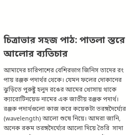
চিত্রাভার সহজ পাঠ: পাতলা স্তরে
আলোর ব্যতিচার
আমাদের চারিপাশের বেশিরভাগ জিনিস তাদের রং
পায় রঞ্জক পদার্থর থেকে। যেমন ফলের দোকানের
ঝুড়িতে পুরুষ্টু হলুদ রঙের আমের খোসায় থাকে
ক্যারোটিনয়েড নামের এক জাতীয় রঞ্জক পদার্থ।
রঞ্জক পদার্থগুলো কাজ করে কয়েকটা তরঙ্গদৈর্ঘ্যের
(wavelength) আলো শুষে নিয়ে। আমরা জানি,
অনেক রকম তরঙ্গদৈর্ঘ্যের আলো দিয়ে তৈরি সাদা