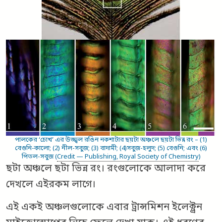
পালকের ‘চোখ’ এর উজ্জ্বল রঙিন নকশাটার ছয়টা অঞ্চলে ছয়টা ভিন্ন রং – (1)
বেগুনি-কালো; (2) নীল-সবুজ; (3) বাদামী; (4)সবুজ-হলুদ; (5) বেগুনি; এবং (6)
পিতল-সবুজ (
Credit — Publishing, Royal Society of Chemistry
)
ছটা অঞ্চলে ছটা ভিন্ন রং। রংগুলোকে আলাদা করে
দেখলে এইরকম লাগে।
এই একই অঞ্চলগুলোকে এবার ট্রান্সমিশন ইলেক্ট্রন