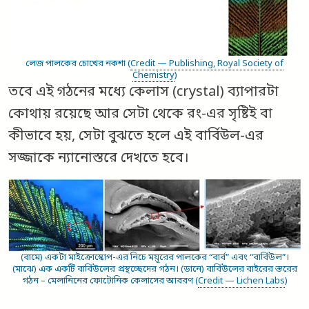
লেজ পালকের চোখের নকশা (
Credit — Publishing, Royal Society of
Chemistry
)
তবে এই গঠনের মধ্যে কেলাস (crystal) ব্যাপারটা
কোথায় রয়েছে আর সেটা থেকে রং-এর সৃষ্টিই বা
কীভাবে হয়, সেটা বুঝতে হলে এই বার্বিউল-এর
সজ্জাকে ন্যানোস্তরে দেখতে হবে।
(বামে) একটা মাইক্রোস্কোপ-এর নিচে ময়ূরের পালকের “বার্ব” এবং “বার্বিউল”।
(মাঝে) এক একটি বার্বিউলের প্রস্থচ্ছেদের গঠন। (ডানে) বার্বিউলের বাইরের স্তরের
গঠন – মেলানিনের ফোটোনিক কেলাসের আবরণ (
Credit — Lichen Labs
)