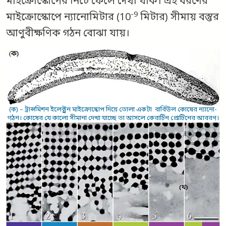
মাইক্রোস্কোপের নিচে ফেলে দেখা যাক। এই ধরণের
-9
মাইক্রোস্কোপে ন্যানোমিটার (10
মিটার) সীমায় বস্তুর
আণুবীক্ষণিক গঠন বোঝা যায়।
(ক) – ট্রান্সমিশন ইলেক্ট্রন মাইক্রোস্কোপ দিয়ে তোলা একটা বার্বিউল কোষের ন্যানো-
গঠন। কোষের যে কালো সীমানা দেখা যাচ্ছে তা আসলে কেরাটিন প্রোটিনের আবরণ।