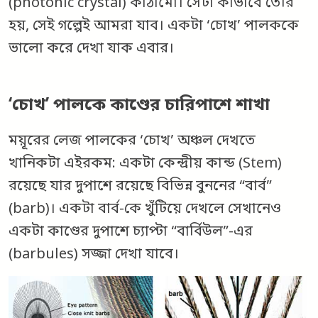
(photonic crystal) কাঠামো। সেটা কীভাবে তৈরি
হয়, সেই গল্পেই আমরা যাব। একটা ‘চোখ’ পালককে
ভালো করে দেখা যাক এবার।
‘চোখ’ পালকে কাণ্ডের চারিপাশে শাখা
ময়ূরের লেজ পালকের ‘চোখ’ অঞ্চল দেখতে
খানিকটা এইরকম: একটা কেন্দ্রীয় কান্ড (Stem)
রয়েছে যার দুপাশে রয়েছে বিভিন্ন বুননের “বার্ব”
(barb)। একটা বার্ব-কে খুঁটিয়ে দেখলে সেখানেও
একটা কাণ্ডের দুপাশে চ্যাপ্টা “বার্বিউল”-এর
(barbules) সজ্জা দেখা যাবে।