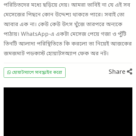
পরিচিতদের মধ্যে ছড়িয়ে দেয়। আমরা ভাবিই না যে এই সব
মেসেজের পিছনে কোন উদ্দেশ্য থাকতে পারে। সবাই তো
আবার এক না। কেউ কেউ উৎস খুঁজে তারপরে অন্যকে
পাঠায়। WhatsApp-এ একটা মেসেজ পেয়ে গজা ও পুঁটি
তিনটি আলাদা পরিস্থিতিতে কি করলো তা নিয়েই আজকের
জমজমাট পডকাস্ট হোয়াটসঅ্যাপ ফেক অর নট।
Share
হোয়াটস্যাপে সাবস্ক্রাইব করো