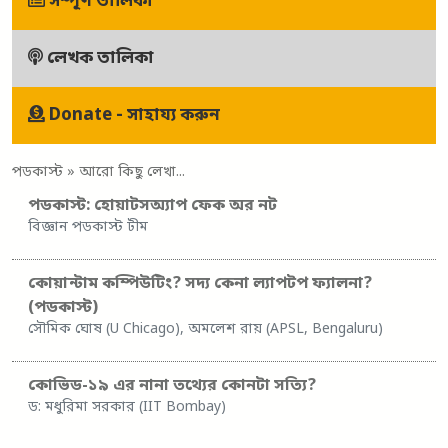
সম্পূর্ণ তালিকা
লেখক তালিকা
Donate - সাহায্য করুন
পডকাস্ট
» আরো কিছু লেখা...
পডকাস্ট: হোয়াটসঅ্যাপ ফেক অর নট
বিজ্ঞান পডকাস্ট টীম
কোয়ান্টাম কম্পিউটিং? সদ্য কেনা ল্যাপটপ ফ্যালনা?
(পডকাস্ট)
সৌমিক ঘোষ (U Chicago), অমলেশ রায় (APSL, Bengaluru)
কোভিড-১৯ এর নানা তথ্যের কোনটা সত্যি?
ড: মধুরিমা সরকার (IIT Bombay)