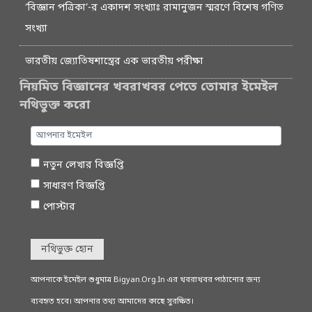
‘বিজ্ঞান পত্রিকা’-র একাদশ সংখ্যাঃ রামানুজন স্মরণে বিশেষ গণিত
সংখ্যা
ভারতীয় জ্যোতিষশাস্ত্রের এক ভারতীয় পরীক্ষা
নিয়মিত বিজ্ঞানের খবরাখবর পেতে তোমার ইমেইল
নথিভুক্ত করো
নতুন লেখার বিজ্ঞপ্তি
সাধারণ বিজ্ঞপ্তি
পোস্টার
নথিভুক্ত হোন
আপনাকে ইমেইল শুধুমাত্র Bigyan.Org.In এর খবরাখবর পাঠানোর জন্য
ব্যবহৃত হবে। আপনার তথ্য আমাদের কাছে সুরক্ষিত।