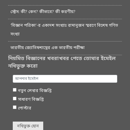
স্ট্রেস: কী? কেন? কীভাবে? কী করণীয়?
‘বিজ্ঞান পত্রিকা’-র একাদশ সংখ্যাঃ রামানুজন স্মরণে বিশেষ গণিত
সংখ্যা
ভারতীয় জ্যোতিষশাস্ত্রের এক ভারতীয় পরীক্ষা
নিয়মিত বিজ্ঞানের খবরাখবর পেতে তোমার ইমেইল
নথিভুক্ত করো
নতুন লেখার বিজ্ঞপ্তি
সাধারণ বিজ্ঞপ্তি
পোস্টার
নথিভুক্ত হোন