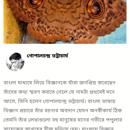
গোপালচন্দ্র ভট্টাচার্য
বাংলা মাধ্যমে লিখে বিজ্ঞানকে যাঁরা জনপ্রিয় করেছেন
তাঁদের কথা স্মরণ করতে গেলে যে নামটা প্রথমেই মনে
আসে, তিনি হলেন গোপালচন্দ্র ভট্টাচার্য। বাংলা ভাষায়
বিজ্ঞান প্রচারে তাঁর রচনার অবদান যেমন অনস্বীকার্য ঠিক
তেমনি তাঁর লেখাগুলো বহু মানুষের মনের গভীরে পপুলার
সায়েন্সের আগ্রহের বীজ ছড়িয়ে দেয়। বাংলায় বিজ্ঞান