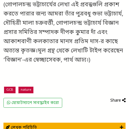
(গোপালচন্দ্র ভট্টাচার্যের লেখা এই প্রবন্ধগুলি প্রকাশ
করতে পারার জন্য আমরা তাঁর পুত্রবধূ শুভা ভট্টাচার্য,
দৌহিত্রী মালা চক্রবর্ত্তী, গোপালচন্দ্র ভট্টাচার্য বিজ্ঞান
প্রসার সমিতির সম্পাদক দীপক কুমার দাঁ এবং
আকাশবাণী কলকাতার মানস প্রতিম দাস-র কাছে
অত্যন্ত কৃতজ্ঞ।মূল গ্রন্থ থেকে লেখাটি টাইপ করেছেন
‘বিজ্ঞান’-এর স্বেচ্ছাসেবক, পার্থ আঢ্য।)
GCB
nature
Share
হোয়াটস্যাপে সাবস্ক্রাইব করো
লেখক পরিচিতি