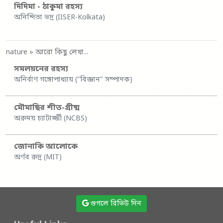
দিদিমা - ঠাকুমা রহস্য
অনিন্দিতা ভদ্র (IISER-Kolkata)
nature
» আরো কিছু লেখা...
সমলয়নের রহস্য
অনির্বাণ গঙ্গোপাধ্যায় ("বিজ্ঞান" সম্পাদক)
মৌমাছির শীত-গ্রীষ্ম
অরুময় চ্যাটার্জ্জী (NCBS)
জোনাকি আলোকে
অর্ণব রুদ্র (MIT)
গুগলে রিভিউ দিন