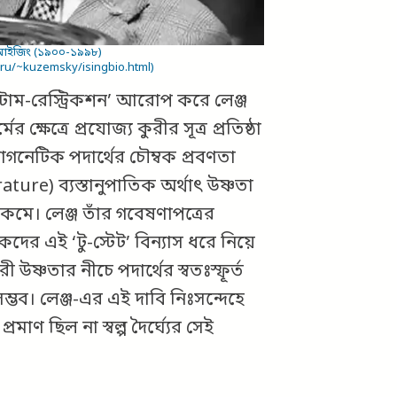
‌ট আইজিং (১৯০০-১৯৯৮)
nr.ru/~kuzemsky/isingbio.html)
ন্টাম-রেস্ট্রিকশন’ আরোপ করে লেঞ্জ
 ক্ষেত্রে প্রযোজ্য কুরীর সূত্র প্রতিষ্ঠা
যাগনেটিক পদার্থের চৌম্বক প্রবণতা
ure) ব্যস্তানুপাতিক অর্থাৎ উষ্ণতা
কমে। লেঞ্জ তাঁর গবেষণাপত্রের
কদের এই ‘টু-স্টেট’ বিন্যাস ধরে নিয়ে
 উষ্ণতার নীচে পদার্থের স্বতঃস্ফূর্ত
সম্ভব। লেঞ্জ-এর এই দাবি নিঃসন্দেহে
াণ ছিল না স্বল্প দৈর্ঘ্যের সেই