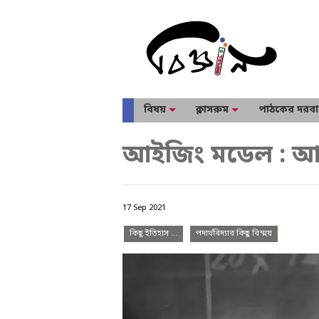
বিষয়
ক্লাসরুম
পাঠকের দরব
আইজিং মডেল : আপাত
17 Sep 2021
কিছু ইতিহাস …
পদার্থবিদ্যার কিছু বিস্ময়