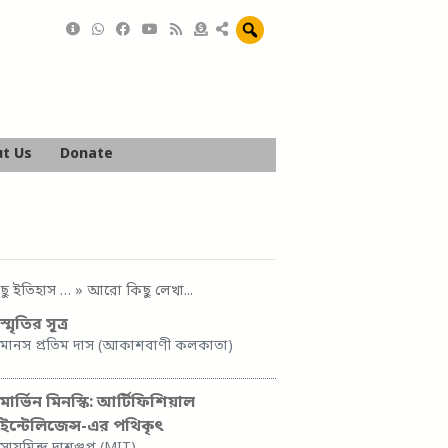
t Us
Donate
ছু ইতিহাস …
» আরো কিছু লেখা...
স্মৃতির সূত্র
মানস প্রতিম দাস (আকাশবাণী কলকাতা)
মার্ভিন মিনস্কি: আর্টিফিশিয়াল
ইন্টেলিজেন্স-এর পথিকৃৎ