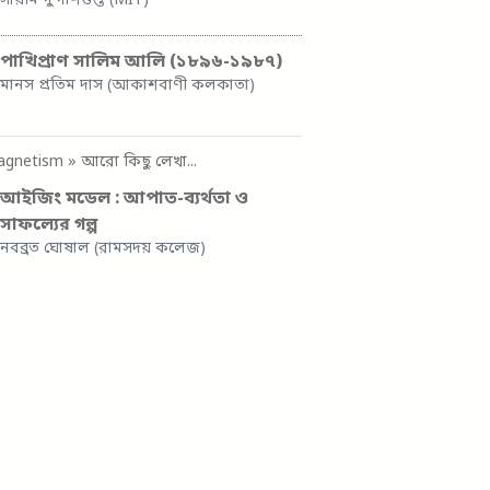
সায়মিন্দু দাশগুপ্ত (MIT)
পাখিপ্রাণ সালিম আলি (১৮৯৬-১৯৮৭)
মানস প্রতিম দাস (আকাশবাণী কলকাতা)
agnetism
» আরো কিছু লেখা...
আইজিং মডেল : আপাত-ব্যর্থতা ও
সাফল্যের গল্প
নবব্রত ঘোষাল (রামসদয় কলেজ)