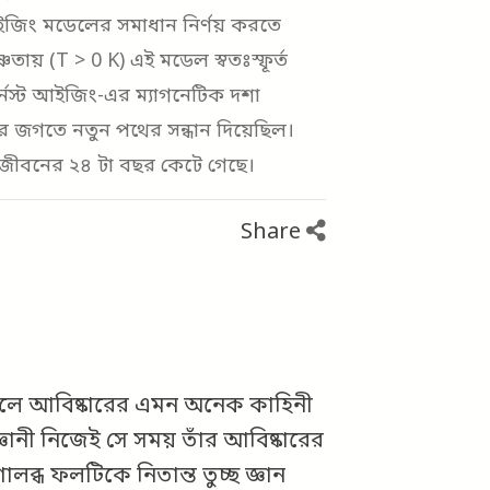
এই আইজিং মডেলের সমাধান নির্ণয় করতে
ণতায় (T > 0 K) এই মডেল স্বতঃস্ফূর্ত
আর্নস্ট আইজিং-এর ম্যাগনেটিক দশা
ের জগতে নতুন পথের সন্ধান দিয়েছিল।
ীবনের ২৪ টা বছর কেটে গেছে।
Share
্টালে আবিষ্কারের এমন অনেক কাহিনী
্ঞানী নিজেই সে সময় তাঁর আবিষ্কারের
ালব্ধ ফলটিকে নিতান্ত তুচ্ছ জ্ঞান