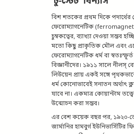
‘টু-স্টেট’ বিন্যাস
বিশ শতকের প্রথম দিকে পদার্থের চ
ফেরোম্যাগনেটিক (ferromagnetic) প
চুম্বকত্বের, ব্যাখ্যা দেওয়া সম্ভব
মতো কিছু প্রাকৃতিক মৌল এবং এ
ফেরোম্যাগনেটিক ধর্ম বা স্বতঃস্ফূর্ত
বিজ্ঞানীদের। ১৯১১ সালে নীলস্‌ 
লিউয়েন প্রায় একই সঙ্গে পৃথকভাব
ধর্ম কোনোভাবেই সনাতন অর্থাৎ ক্লাসি
যাবে না। একমাত্র কোয়ান্টাম তত্ত্ব
উন্মোচন করা সম্ভব।
এর বেশ কয়েক বছর পর, ১৯২০-তে
জার্মানির হামবুর্গ ইউনিভার্সিটির 