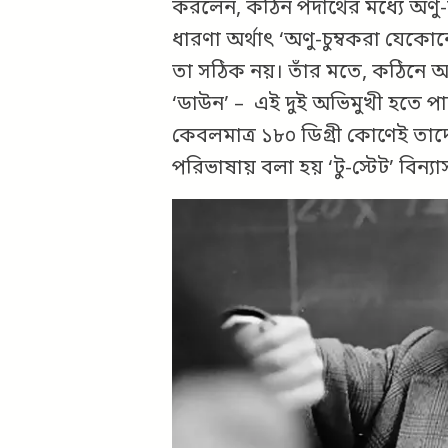
করলেন, কঠিন পদার্থের মধ্যে অণু-চ
ধারণা অর্থাৎ ‘অণু-চুম্বকরা যে
তা সঠিক নয়। তাঁর মতে, কঠিনে অ
‘ডাউন’ – এই দুই অভিমুখী হতে প
কেবলমাত্র ১৮০ ডিগ্রী কোণেই তাদের
পরিভাষায় বলা হয় ‘টু-স্টেট’ বিন্যা