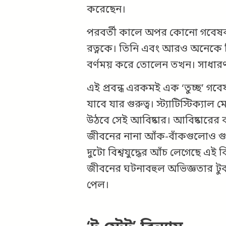
করেছেন।
পরবর্তী কালে অপর কোনো গবেষক ঠ
রত্নকে। তিনি এবং আরও অনেকে ম
বর্ণময় করে তোলেন তখন। সাধারণ
এই প্রবন্ধ এরকমই এক ‘তুচ্ছ’ গব
যাবে যার গুরুত্ব। স্ট্যাটিস্টিক্যা
উঠবে সেই আবিষ্কার। আবিষ্কারের
জীবনের নানা আঁক-বাঁকগুলোও গুরু
দুটো বিশ্বযুদ্ধের আঁচ লেগেছে এই 
জীবনের ঘটনাবহুল অভিজ্ঞতার টুকর
পেল।