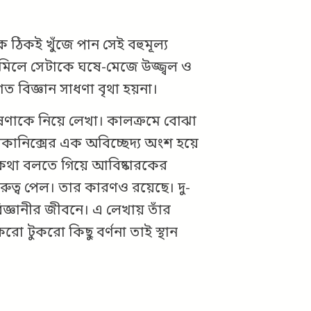
িকই খুঁজে পান সেই বহুমূল্য
িলে সেটাকে ঘষে-মেজে উজ্জ্বল ও
ত বিজ্ঞান সাধণা বৃথা হয়না।
েষণাকে নিয়ে লেখা। কালক্রমে বোঝা
ল মেকানিক্সের এক অবিচ্ছেদ্য অংশ হয়ে
 কথা বলতে গিয়ে আবিষ্কারকের
ত্ব পেল। তার কারণও রয়েছে। দু-
বিজ্ঞানীর জীবনে। এ লেখায় তাঁর
ো টুকরো কিছু বর্ণনা তাই স্থান