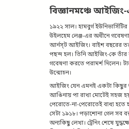
বিজ্ঞানমঞ্চে আইজিং-
১৯২২ সাল। হামবুর্গ ইউনিভার্সিটির গ
উইলহেম লেঞ্জ-এর অধীনে গবেষণার 
আর্নস্‌ট আইজিং। বাইশ বছরের ত
পছন্দ হল। তিনি আইজিং-কে তাঁর 
গবেষণা করতে পরামর্শ দিলেন। টার্গেট
উন্মোচন।
আইজিং যেন এমনই একটা কিছুর জন
আঙিনায় পা রাখা মোটেই সহজ হয়
পেরোতে-না-পেরোতেই বাধ্য হতে হয
সেটা ১৯১৮। পড়াশোনা গেল সব বন্ধ হ
অন্যকিছু লেখা। ট্রেনিং শেষে যুদ্ধক্ষে