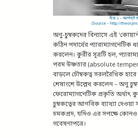
চিত্র ১ – আর্নস্
(Source – http://theor.ji
অণু-চুম্বকদের বিন্যাসে এই ‘কোয়া
কঠিন পদার্থের প্যারাম্যাগনেটিক ধর্মের
করলেন। কুরীর সূত্রটি হল, প্যারাম্
পরম উষ্ণতার (absolute temperat
বাড়লে চৌম্বকত্ব সরলরৈখিক হারে 
শেষাংশে উল্লেখ করলেন – অণু চুম্ব
ফেরোম্যাগনেটিক প্রকৃতি অর্থাৎ কুরী
চুম্বকত্বের আণবিক ব্যাখ্যা দেওয়া 
চমকপ্রদ, যদিও এর সপক্ষে কোনও প্রম
গবেষণাপত্রে।