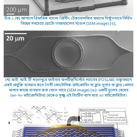
চিত্র ১ (ক) জাপানে ত্রিমাত্রিক ন্যানো-প্রিন্টিং টেকনোলজির মাধ্যমে নিখুঁতভাবে নির্মিত
বিশ্বের সবচেয়ে ছোটো তাজমহলের মডেল (SEM image) [৫],
(খ) আই. আই. টি খড়্গপুরে ফাইবার অপটিক্‌সিস্টেম ল্যাবের (FOSLAB) তত্ত্বাবধানে
একই প্রযুক্তি ব্যবহার করে তৈরী ফোটোনিক-মাইক্রোরিং যা ব্লাড সুগার বা ব্লাড প্রেসার
মাপার কাজে ব্যবহার করা যেতে পারে (SEM image) [৬]। একটি চুলের বেধের
(৬০-৭০ মাইক্রোমিটার) থেকেও সূক্ষ্ম এই রিংটির ব্যাস মাত্র ২০ মাইক্রোমিটার।