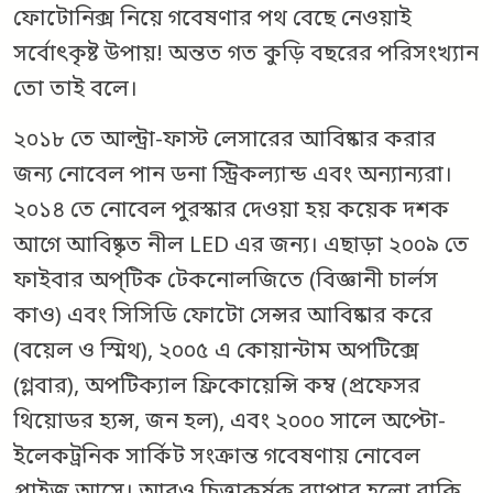
ফোটোনিক্স নিয়ে গবেষণার পথ বেছে নেওয়াই
সর্বোৎকৃষ্ট উপায়! অন্তত গত কুড়ি বছরের পরিসংখ্যান
তো তাই বলে।
২০১৮ তে আল্ট্রা-ফাস্ট লেসারের আবিষ্কার করার
জন্য নোবেল পান ডনা স্ট্রিকল্যান্ড এবং অন্যান্যরা।
২০১৪ তে নোবেল পুরস্কার দেওয়া হয় কয়েক দশক
আগে আবিষ্কৃত নীল LED এর জন্য। এছাড়া ২০০৯ তে
ফাইবার অপ্‌টিক টেকনোলজিতে (বিজ্ঞানী চার্লস
কাও) এবং সিসিডি ফোটো সেন্সর আবিষ্কার করে
(বয়েল ও স্মিথ), ২০০৫ এ কোয়ান্টাম অপটিক্সে
(গ্লবার), অপটিক্যাল ফ্রিকোয়েন্সি কম্ব (প্রফেসর
থিয়োডর হ্যন্স, জন হল), এবং ২০০০ সালে অপ্টো-
ইলেকট্রনিক সার্কিট সংক্রান্ত গবেষণায় নোবেল
প্রাইজ আসে। আরও চিত্তাকর্ষক ব্যাপার হলো বাকি