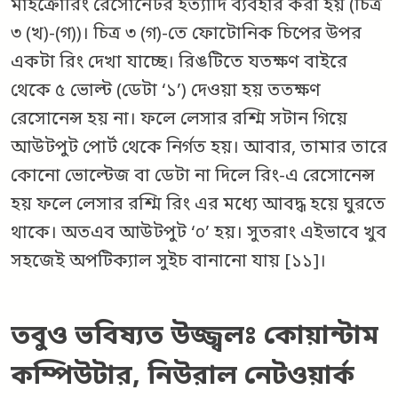
মাইক্রোরিং রেসোনেটর ইত্যাদি ব্যবহার করা হয় (চিত্র
৩ (খ)-(গ))। চিত্র ৩ (গ)-তে ফোটোনিক চিপের উপর
একটা রিং দেখা যাচ্ছে। রিঙটিতে যতক্ষণ বাইরে
থেকে ৫ ভোল্ট (ডেটা ‘১’) দেওয়া হয় ততক্ষণ
রেসোনেন্স হয় না। ফলে লেসার রশ্মি সটান গিয়ে
আউটপুট পোর্ট থেকে নির্গত হয়। আবার, তামার তারে
কোনো ভোল্টেজ বা ডেটা না দিলে রিং-এ রেসোনেন্স
হয় ফলে লেসার রশ্মি রিং এর মধ্যে আবদ্ধ হয়ে ঘুরতে
থাকে। অতএব আউটপুট ‘০’ হয়। সুতরাং এইভাবে খুব
সহজেই অপটিক্যাল সুইচ বানানো যায় [১১]।
তবুও ভবিষ্যত উজ্জ্বলঃ কোয়ান্টাম
কম্পিউটার, নিউরাল নেটওয়ার্ক