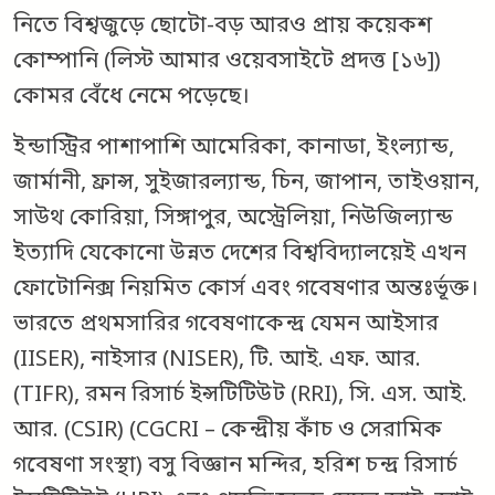
নিতে বিশ্বজুড়ে ছোটো-বড় আরও প্রায় কয়েকশ
কোম্পানি (লিস্ট আমার ওয়েবসাইটে প্রদত্ত [১৬])
কোমর বেঁধে নেমে পড়েছে।
ইন্ডাস্ট্রির পাশাপাশি আমেরিকা, কানাডা, ইংল্যান্ড,
জার্মানী, ফ্রান্স, সুইজারল্যান্ড, চিন, জাপান, তাইওয়ান,
সাউথ কোরিয়া, সিঙ্গাপুর, অস্ট্রেলিয়া, নিউজিল্যান্ড
ইত্যাদি যেকোনো উন্নত দেশের বিশ্ববিদ্যালয়েই এখন
ফোটোনিক্স নিয়মিত কোর্স এবং গবেষণার অন্তঃর্ভূক্ত।
ভারতে প্রথমসারির গবেষণাকেন্দ্র যেমন আইসার
(IISER), নাইসার (NISER), টি. আই. এফ. আর.
(TIFR), রমন রিসার্চ ইন্সটিটিউট (RRI), সি. এস. আই.
আর. (CSIR) (CGCRI – কেন্দ্রীয় কাঁচ ও সেরামিক
গবেষণা সংস্থা) বসু বিজ্ঞান মন্দির, হরিশ চন্দ্র রিসার্চ