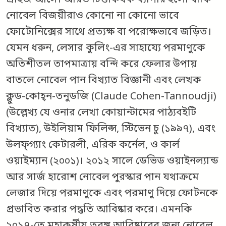
নোবেল বিজয়ীরাও কোনো না কোনো ভাবে
ফোটোনিক্সের সাথে প্রত্যক্ষ বা পরোক্ষভাবে জড়িত।
যেমন ধরুন, লেসার কুলিং-এর সাহায্যে পরমাণুকে
অতিশীতল তাপমাত্রায় বন্দি করে ফেলার উপায়
বাতলে নোবেল পান বিখ্যাত বিজ্ঞানী এবং লেখক
ক্লুড-কোহ্‌ন-তনুডজি (Claude Cohen-Tannoudji)
(উল্লেখ্য যে ওনার লেখা কোয়ান্টামের পাঠ্যবইটি
বিখ্যাত), উইলিয়াম ফিলিপ্স, স্টিভেন চু (১৯৯৭), এবং
উলফ্‌গ্যাং কেটারলী, এরিক কর্নেল, ও কার্ল
ওয়াইম্যান (২০০১)। ২০১২ সালে ডেভিড ওয়াইনল্যান্ড
আর সার্জ হারোশ নোবেল পুরস্কার পান যথাক্রমে
লেজার দিয়ে পরমাণুকে এবং পরমাণু দিয়ে ফোটনকে
প্রভাবিত করার পদ্ধতি আবিষ্কার করে। এমনকি
২০১৭-তে মহাকর্ষীয় তরঙ্গ আবিষ্কারের জন্য নোবেল