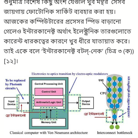
শুধুমাত্র বিশেষ কিছু অংশ যেগুলি খুব মন্থর সেসব
জায়গায় ফোটোনিক সার্কিট ব্যবহার করা হয়।
আজকের কম্পিউটারের প্রসেসর স্পিড বাড়ানো
গেলেও ইন্টারকানেক্ট অর্থাৎ ইলেক্ট্রনিক তারগুলোতে
কারেন্ট ধারকত্বের কারণে খুব ধীরে যাতায়াত করে।
তাই একে বলে ‘ইন্টারকানেক্ট বটল্‌-নেক’ (চিত্র ৩ (ক))
[১২]।