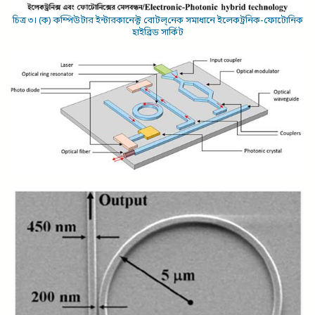
চিত্র ৩। (ক) কম্পিউটার ইন্টারকানেক্ট বোটল্‌নেক সমাধানে ইলেকট্রনিক-ফোটোনিক
হাইব্রিড সার্কিট