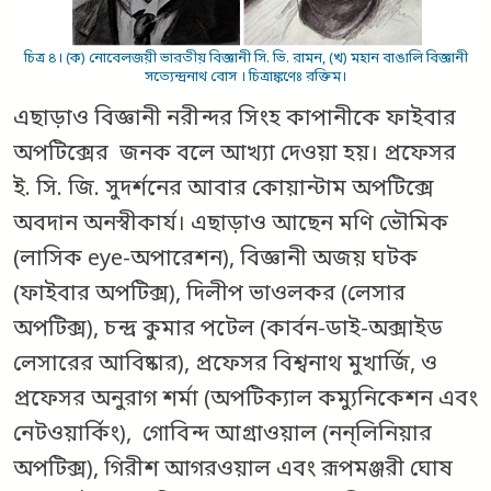
চিত্র ৪। (ক) নোবেলজয়ী ভারতীয় বিজ্ঞানী সি. ভি. রামন, (খ) মহান বাঙালি বিজ্ঞানী
সত্যেন্দ্রনাথ বোস । চিত্রাঙ্কণেঃ রক্তিম।
এছাড়াও বিজ্ঞানী নরীন্দর সিংহ কাপানীকে ফাইবার
অপটিক্সের জনক বলে আখ্যা দেওয়া হয়। প্রফেসর
ই. সি. জি. সুদর্শনের আবার কোয়ান্টাম অপটিক্সে
অবদান অনস্বীকার্য। এছাড়াও আছেন মণি ভৌমিক
(লাসিক eye-অপারেশন), বিজ্ঞানী অজয় ঘটক
(ফাইবার অপটিক্স), দিলীপ ভাওলকর (লেসার
অপটিক্স), চন্দ্র কুমার পটেল (কার্বন-ডাই-অক্সাইড
লেসারের আবিষ্কার), প্রফেসর বিশ্বনাথ মুখার্জি, ও
প্রফেসর অনুরাগ শর্মা (অপটিক্যাল কম্যুনিকেশন এবং
নেটওয়ার্কিং), গোবিন্দ আগ্রাওয়াল (নন্‌লিনিয়ার
অপটিক্স), গিরীশ আগরওয়াল এবং রূপমঞ্জরী ঘোষ