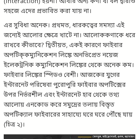
(interaction) হয়না। আবার অন্য কণা বা বল দ্বারাও
সহজে এদের প্রভাবিত করা যায় না।
এর সুবিধা অনেক। প্রথমত, ধারকত্বের সমস্যা এই
জন্যেই আলোর ক্ষেত্রে খাটে না। আলোককণাকে ধরে
রাখবে কীভাবে? দ্বিতীয়ত, একই কারণে ফাইবার
অপটিক্‌কম্যুনিকেশন লিঙ্কে অনভিপ্রেত নয়েজ
ইলেকট্রনিক কম্যুনিকেশন লিঙ্কের থেকে অনেক কম।
ফাইবার লিঙ্কের স্পিডও বেশী। আজকের যুগের
ইন্টারনেট পরিষেবা পুরোপুরি ফাইবার অপটিক্সের
উপর নির্ভরশীল এবং ইন্টারনেট হাব থেকে তথ্য
আলোয় এনকোড করে সমুদ্রের তলায় বিস্তৃত
অপটিক্যাল ফাইবারের সাহায্যে ঘরে ঘরে পৌঁছে যায়
(চিত্র ২)।