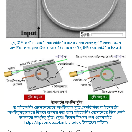
(খ) ইন্টিগ্রেটেড ফোটোনিক সার্কিটের কতকগুলো গুরুত্বপূর্ণ উপাদান যেমন
অপটিক্যাল ওয়েভগাইড বা তার, রিং রেসোনেটর, ইন্টারফেরোমিটার ইত্যাদি।
গ) মাইক্রোরিং রেসোনেটরকে অপটিক্যাল সুইচ, ট্রানজিস্টার বা ইলেকট্রো-
অপটিক্‌মড্যুলেটর হিসাবে ব্যবহার করা যায়। মাইক্রোরিং রেসোনেটর দিয়ে তৈরী
ইলেকট্রো-অপ্‌টিক্‌ সুইচ। (সূত্রঃ মিকাল লিপ্‌সন গ্রুপ ওয়েবসাইট-
https://lipson.ee.columbia.edu/, চিত্রাঙ্কণেঃ রক্তিম)