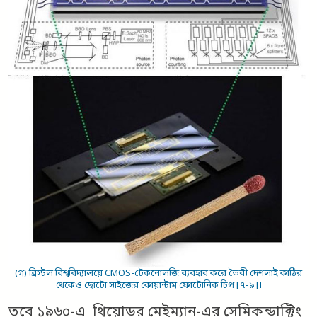
(গ) ব্রিস্টল বিশ্ববিদ্যালয়ে CMOS-টেকনোলজি ব্যবহার করে তৈরী দেশলাই কাঠির
থেকেও ছোটো সাইজের কোয়ান্টাম ফোটোনিক চিপ [৭-৯]।
তবে ১৯৬০-এ থিয়োডর মেইম্যান-এর সেমিকন্ডাক্টিং