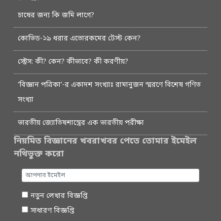
চাষের জন্য কি জমি লাগে?
কোভিড-১৯ ধরার এতোরকমের টেস্ট কেন?
স্ট্রেস: কী? কেন? কীভাবে? কী করণীয়?
‘বিজ্ঞান পত্রিকা’-র একাদশ সংখ্যাঃ রামানুজন স্মরণে বিশেষ গণিত
সংখ্যা
ভারতীয় জ্যোতিষশাস্ত্রের এক ভারতীয় পরীক্ষা
নিয়মিত বিজ্ঞানের খবরাখবর পেতে তোমার ইমেইল
নথিভুক্ত করো
নতুন লেখার বিজ্ঞপ্তি
সাধারণ বিজ্ঞপ্তি