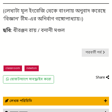
(লেখাটা মূল ইংরেজি থেকে বাংলায় অনুবাদ করেছে
‘বিজ্ঞান’ টীম-এর অনির্বাণ গঙ্গোপাধ্যায়।)
ছবি
: ধীরঞ্জন রায় / বনানী মণ্ডল
পরবর্তী পর্ব
classroom
newton
Share
হোয়াটস্যাপে সাবস্ক্রাইব করো
লেখক পরিচিতি