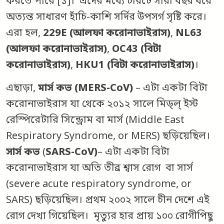
করতে পারে [১]। এদের মধ্যে চারটে সারা বছর ধরে
অত্যন্ত সাধারণ হাঁচি-কাশি সর্দির উপসর্গ সৃষ্টি করে।
এরা হল,
229E (আলফা করোনাভাইরাস)
,
NL63
(আলফা করোনাভাইরাস)
,
OC43 (বিটা
করোনাভাইরাস)
,
HKU1 (বিটা করোনাভাইরাস)
।
এছাড়া,
মার্স কভ (MERS-CoV)
– এটা একটা বিটা
করোনাভাইরাস যা থেকে ২০১২ সালে মিড্ল্ ইস্ট
রেস্পিরেটারি সিন্ড্রোম বা মার্স (Middle East
Respiratory Syndrome, or MERS) ছড়িয়েছিল।
সার্স কভ
(
SARS-CoV)
– এটা একটা বিটা
করোনাভাইরাস যা অতি তীব্র শ্বাস রোগ বা সার্স
(severe acute respiratory syndrome, or
SARS) ছড়িয়েছিল। প্রথম ২০০২ সালে চীন দেশে এই
রোগ দেখা গিয়েছিল। মৃত্যুর হার প্রায় ১০০ রোগীপিছু