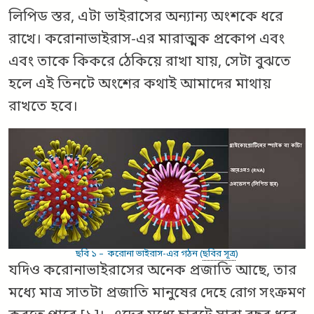
লিপিড স্তর, এটা ভাইরাসের অন্যান্য অংশকে ধরে
রাখে। করোনাভাইরাস-এর মারাত্মক প্রকোপ এবং
এবং তাকে কিকরে ঠেকিয়ে রাখা যায়, সেটা বুঝতে
হলে এই তিনটে অংশের কথাই আমাদের মাথায়
রাখতে হবে।
ছবি ১ – করোনা ভাইরাস-এর গঠন (
ছবির সূত্র
)
যদিও করোনাভাইরাসের অনেক প্রজাতি আছে, তার
মধ্যে মাত্র সাতটা প্রজাতি মানুষের দেহে রোগ সংক্রমণ