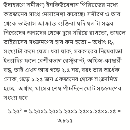
উদাহরণে সমীরণ) ইনকিউবেশান পিরিয়ডের মধ্যে
কতজনের সাথে মেলামেশা করেছে। সমীরণ ও তার
থেকে ভাইরাস আক্রান্ত ব্যক্তিরা যদি যতটা সম্ভব
নিজেদের অন্যদের থেকে দূরে সরিয়ে রাখতো, তাহলে
ভাইরাসের সংক্রমণের হার কম হতো – অর্থাৎ R
0
সংখ্যাটা কমে যেত। ধরা যাক, সরকারের নিষেধাজ্ঞা
ইত্যাদির ফলে বেশীরভাগ রেস্টুরান্ট, অফিস-কাছারী
বন্ধ, তাই এখন আর গড়ে ২.৫ নয়, বরং তার অর্ধেক
লোক, গড়ে ১.২৫ জন একজনের থেকে সংক্রামিত
হচ্ছে। অর্থাৎ, মাসের শেষ পাঁচদিনে মোট সংক্রমণের
সংখ্যা হবে
৬
১.২৫
= ১.২৫x১.২৫x১.২৫x১.২৫x১.২৫x১.২৫ =
৩.৮১৫