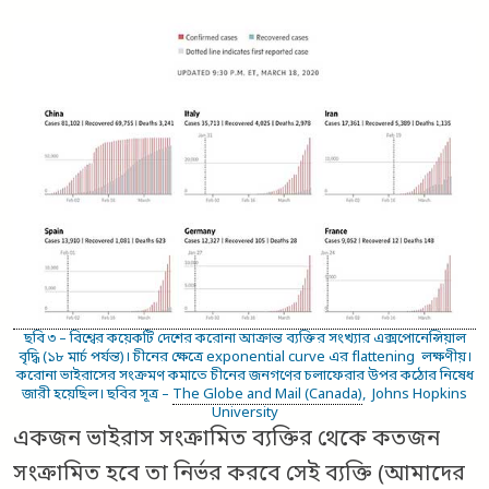
ছবি ৩ – বিশ্বের কয়েকটি দেশের করোনা আক্রান্ত ব্যক্তির সংখ্যার এক্সপোনেন্সিয়াল
বৃদ্ধি (১৮ মার্চ পর্যন্ত)। চীনের ক্ষেত্রে exponential curve এর flattening লক্ষণীয়।
করোনা ভাইরাসের সংক্রমণ কমাতে চীনের জনগণের চলাফেরার উপর কঠোর নিষেধ
জারী হয়েছিল। ছবির সূত্র –
The Globe and Mail (Canada)
, Johns Hopkins
University
একজন ভাইরাস সংক্রামিত ব্যক্তির থেকে কতজন
সংক্রামিত হবে তা নির্ভর করবে সেই ব্যক্তি (আমাদের