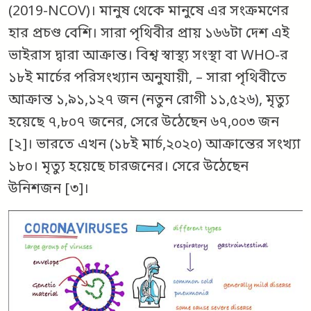
(2019-NCOV)। মানুষ থেকে মানুষে এর সংক্রমণের
হার প্রচণ্ড বেশি। সারা পৃথিবীর প্রায় ১৬৬টা দেশ এই
ভাইরাস দ্বারা আক্রান্ত। বিশ্ব স্বাস্থ্য সংস্থা বা WHO-র
১৮ই মার্চের পরিসংখ্যান অনুযায়ী, – সারা পৃথিবীতে
আক্রান্ত ১,৯১,১২৭ জন (নতুন রোগী ১১,৫২৬), মৃত্যু
হয়েছে ৭,৮০৭ জনের, সেরে উঠেছেন ৬৭,০০৩ জন
[২]। ভারতে এখন (১৮ই মার্চ,২০২০) আক্রান্তের সংখ্যা
১৮০। মৃত্যু হয়েছে চারজনের। সেরে উঠেছেন
উনিশজন [৩]।