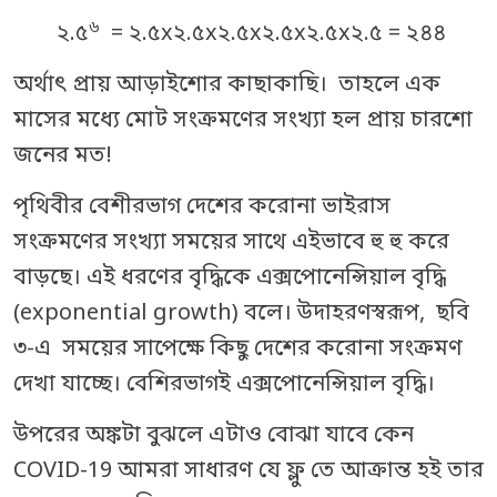
৬
২.৫
= ২.৫x২.৫x২.৫x২.৫x২.৫x২.৫ = ২৪৪
অর্থাৎ প্রায় আড়াইশোর কাছাকাছি। তাহলে এক
মাসের মধ্যে মোট সংক্রমণের সংখ্যা হল প্রায় চারশো
জনের মত!
পৃথিবীর বেশীরভাগ দেশের করোনা ভাইরাস
সংক্রমণের সংখ্যা সময়ের সাথে এইভাবে হু হু করে
বাড়ছে। এই ধরণের বৃদ্ধিকে এক্সপোনেন্সিয়াল বৃদ্ধি
(exponential growth) বলে। উদাহরণস্বরূপ, ছবি
৩-এ সময়ের সাপেক্ষে কিছু দেশের করোনা সংক্রমণ
দেখা যাচ্ছে। বেশিরভাগই এক্সপোনেন্সিয়াল বৃদ্ধি।
উপরের অঙ্কটা বুঝলে এটাও বোঝা যাবে কেন
COVID-19 আমরা সাধারণ যে ফ্লু তে আক্রান্ত হই তার