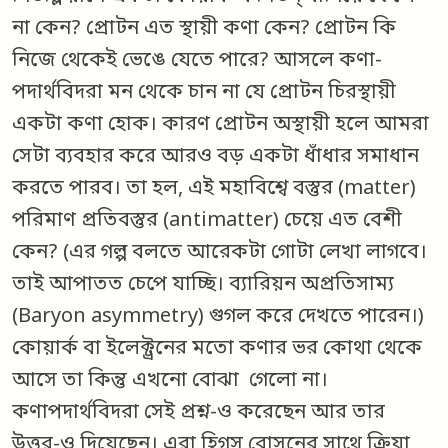
না কেন? প্রোটন এত স্থায়ী কণা কেন? প্রোটন কি
নিজে থেকেই ভেঙে যেতে পারে? আসলে কণা-
পদার্থবিদরা মন থেকে চান না যে প্রোটন চিরস্থায়ী
একটা কণা হোক। কারণ প্রোটন অস্থায়ী হলে আমরা
সেটা ব্যবহার করে আরও বড় একটা ধাঁধার সমাধান
করতে পারব। তা হল, এই মহাবিশ্বে বস্তুর (matter)
পরিমাণ প্রতিবস্তুর (antimatter) চেয়ে এত বেশী
কেন? (এর গল্প বলতে আরেকটা গোটা লেখা লাগবে।
তাই আপাতত চেপে যাচ্ছি। ব্যারিয়ন অপ্রতিসাম্য
(Baryon asymmetry) গুগল করে দেখতে পারেন।)
কোয়ার্ক বা ইলেক্ট্রনের মতো কণার ভর কোথা থেকে
আসে তা কিন্তু এখনো বোঝা গেলো না।
কণাপদার্থবিদরা সেই প্রশ্ন-ও করেছেন আর তার
উত্তর-ও দিয়েছেন। এরা হিগস্ বোসনের সাথে ক্রিয়া