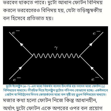
ভরবেগ থাকতে পারে। দুটো আধান ফোটন বিনিময়
করলে ভরবেগেরও বিনিময় হয়, যেটা তড়িচ্চুম্বকীয়
বল হিসেবে প্রতিভাত হয়।
দুটো ইলেক্ট্রন (e-^)-এর মধ্যে বিকর্ষণ বলের উৎপত্তি হয় তাদের মধ্যে ফোটন (γ)
বিনিময়ের মাধ্যমে। তীরচিহ্ন দিয়ে ইলেক্ট্রন দুটোর গতিপথ বোঝানো হচ্ছে। একইভাবে
প্রোটন বা নিউট্রনের ভিতর কোয়ার্কদের মধ্যে বল সৃষ্টি হয় গ্লুওন বিনিময়ের মাধ্যমে।
মজার কথা হলো ফোটন নিজে কিন্তু আধানহীন,
অর্থাৎ দুটো ফোটন একে অপরের ওপর বল প্রয়োগ