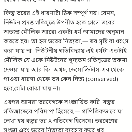
থেকে। অর্থাৎ, ভর = ঘনত্ব X আয়তন।
কিন্তু ভরের এই ধারণাটা ঠিক সম্পূর্ণ নয়। যেমন,
নিউটন প্রদত্ত গতিসূত্রে উপনীত হতে গেলে ভরের
অত্যন্ত মৌলিক আরো একটা ধর্ম আমাদের অনুমান
করতে হয়। তা হল ভরের নিত্যতা,— ভর সৃষ্টি বা ধ্বংস
করা যায় না। নিউটনীয় গতিবিদ্যায় এই ধর্মটা এতটাই
মৌলিক যে একে নিউটনের শূন্যতম গতিসূত্রের তকমা
দেওয়া যায় আর কি! অথচ, ডেমোক্রিটাস-এর থেকে
পাওয়া ধারণা থেকে ভর কেন নিত্য (conserved)
হবে,সেটা বোঝা যায় না।
এরপর আমরা ভরবেগকে সংজ্ঞায়িত করি ‘বস্তুর
গতিজাড্যের পরিমাপ’ হিসেবে,— গাণিতিকভাবে যা
লেখা হয় বস্তুর ভর X গতিবেগ হিসেবে। ভরবেগের
সংজ্ঞা এবং ভরের নিত্যতা ব্যবহার করে খুব