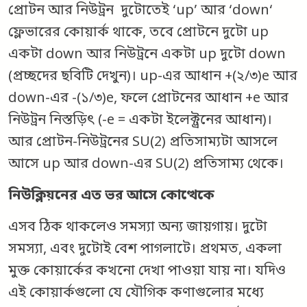
প্রোটন আর নিউট্রন দুটোতেই ‘up’ আর ‘down‘
ফ্লেভারের কোয়ার্ক থাকে, তবে প্রোটনে দুটো up
একটা down আর নিউট্রনে একটা up দুটো down
(প্রচ্ছদের ছবিটি দেখুন)। up-এর আধান +(২/৩)e আর
down-এর -(১/৩)e, ফলে প্রোটনের আধান +e আর
নিউট্রন নিস্তড়িৎ (-e = একটা ইলেক্ট্রনের আধান)।
আর প্রোটন-নিউট্রনের SU(2) প্রতিসাম্যটা আসলে
আসে up আর down-এর SU(2) প্রতিসাম্য থেকে।
নিউক্লিয়নের
এত ভর আসে কোত্থেকে
এসব ঠিক থাকলেও সমস্যা অন্য জায়গায়। দুটো
সমস্যা, এবং দুটোই বেশ পাগলাটে। প্রথমত, একলা
মুক্ত কোয়ার্কের কখনো দেখা পাওয়া যায় না। যদিও
এই কোয়ার্কগুলো যে যৌগিক কণাগুলোর মধ্যে