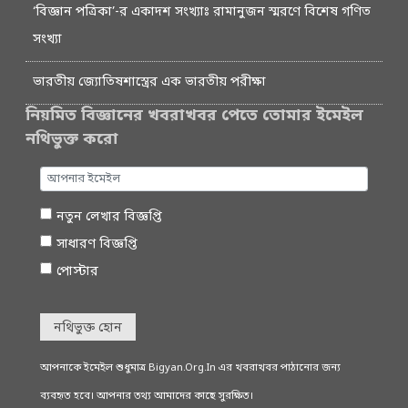
‘বিজ্ঞান পত্রিকা’-র একাদশ সংখ্যাঃ রামানুজন স্মরণে বিশেষ গণিত
সংখ্যা
ভারতীয় জ্যোতিষশাস্ত্রের এক ভারতীয় পরীক্ষা
নিয়মিত বিজ্ঞানের খবরাখবর পেতে তোমার ইমেইল
নথিভুক্ত করো
নতুন লেখার বিজ্ঞপ্তি
সাধারণ বিজ্ঞপ্তি
পোস্টার
নথিভুক্ত হোন
আপনাকে ইমেইল শুধুমাত্র Bigyan.Org.In এর খবরাখবর পাঠানোর জন্য
ব্যবহৃত হবে। আপনার তথ্য আমাদের কাছে সুরক্ষিত।