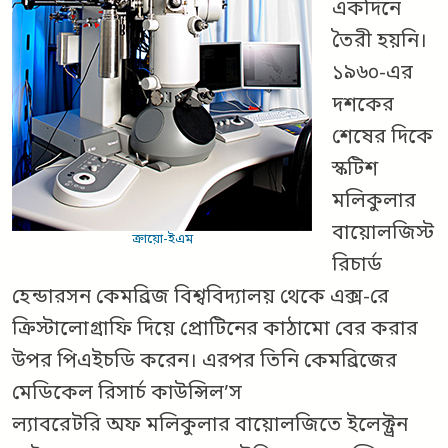
একদিনে
তৈরী হয়নি।
১৯৬০-এর
দশকের
শেষের দিকে
স্কটিশ
মলিকুলার
বায়োলজিস্ট
ক্রায়ো-ইএম
রিচার্ড
হেন্ডারসন কেমব্রিজ বিশ্ববিদ্যালয় থেকে এক্স-রে
ক্রিস্টালোগ্রাফি দিয়ে প্রোটিনের কাঠামো বের করার
উপর পিএইচডি করেন। এরপর তিনি কেমব্রিজের
মেডিকেল রিসার্চ কাউন্সিল’স
ল্যাবরেটরি অফ মলিকুলার বায়োলজিতে ইলেক্ট্রন