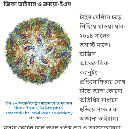
জিকা ভাইরাস ও ক্রায়ো-ইএম
টাইম মেশিনে চড়ে
পিছিয়ে যাওয়া যাক
২০১৪ সালের
অগাস্ট মাসে।
ব্রাজিল
আন্তর্জাতিক
ক্যানুইং
প্রতিযোগিতায় যোগ
দিতে আসা কোনো
অতিথির মাধ্যমে
চিত্র ৫ – ক্রায়ো-ইলেক্ট্রন মাইক্রোস্কোপে দৃশ্যমান
জিকা ভাইরাস। ছবির উৎস Johan
ছড়িয়ে পড়ে এক
Jarnestad/The Royal Swedish Academy
অজানা ভাইরাস।
of Sciences
মৃত্যুর কোলে ঢলে পড়ল গর্ভস্থ ভ্রূণ ও সদ্যজাতকেরা।