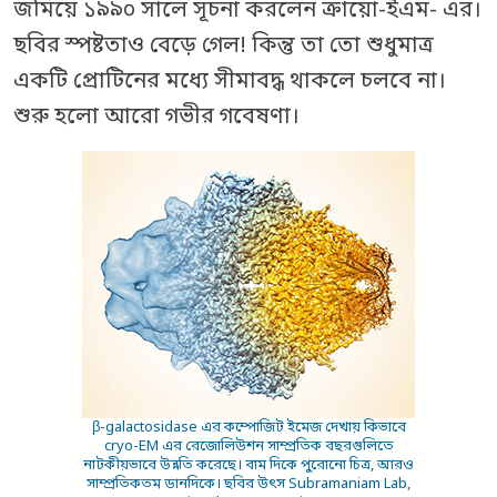
জমিয়ে ১৯৯০ সালে সূচনা করলেন ক্রায়ো-ইএম- এর।
ছবির স্পষ্টতাও বেড়ে গেল! কিন্তু তা তো শুধুমাত্র
একটি প্রোটিনের মধ্যে সীমাবদ্ধ থাকলে চলবে না।
শুরু হলো আরো গভীর গবেষণা।
β-galactosidase এর কম্পোজিট ইমেজ দেখায় কিভাবে
cryo-EM এর রেজোলিউশন সাম্প্রতিক বছরগুলিতে
নাটকীয়ভাবে উন্নতি করেছে। বাম দিকে পুরোনো চিত্র, আরও
সাম্প্রতিকতম ডানদিকে। ছবির উৎস Subramaniam Lab,