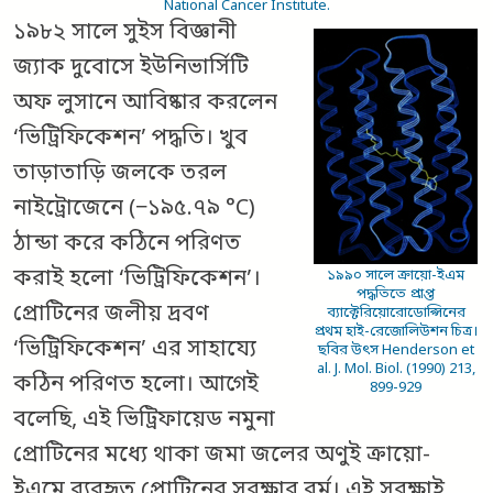
National Cancer Institute.
১৯৮২ সালে সুইস বিজ্ঞানী
জ্যাক দুবোসে ইউনিভার্সিটি
অফ লুসানে আবিষ্কার করলেন
‘ভিট্রিফিকেশন’ পদ্ধতি। খুব
তাড়াতাড়ি জলকে তরল
নাইট্রোজেনে (−১৯৫.৭৯ °C)
ঠান্ডা করে কঠিনে পরিণত
করাই হলো ‘ভিট্রিফিকেশন’।
১৯৯০ সালে ক্রায়ো-ইএম
পদ্ধতিতে প্রাপ্ত
প্রোটিনের জলীয় দ্রবণ
ব্যাক্টেরিয়োরোডোপ্সিনের
প্রথম হাই-রেজোলিউশন চিত্র।
‘ভিট্রিফিকেশন’ এর সাহায্যে
ছবির উৎস Henderson et
al. J. Mol. Biol. (1990) 213,
কঠিন পরিণত হলো। আগেই
899-929
বলেছি, এই ভিট্রিফায়েড নমুনা
প্রোটিনের মধ্যে থাকা জমা জলের অণুই ক্রায়ো-
ইএমে ব্যবহৃত প্রোটিনের সুরক্ষার বর্ম। এই সুরক্ষাই