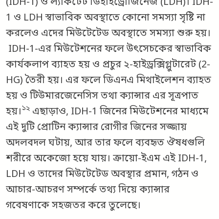
(IDH-1) ও ল্যাকটেট ডিহাইড্রোজিনেজ (LDH)। IDH-
1 ও LDH স্বাভাবিক অবস্থাতে কোনো সমস্যা সৃষ্টি না
করলেও এদের মিউটেটেড অবস্থাতে সমস্যা শুরু হয়।
IDH-1-এর মিউটেশনের ফলে উৎসেচকের স্বাভাবিক
কার্যকলাপ ব্যাহত হয় ও প্রচুর ২-হাইড্রক্সিগ্লুটারেট (2-
HG) তৈরী হয়। এর ফলে ডিএনএ মিথাইলেশন ব্যাহত
হয় ও টিউমারজেনেসিস তথা ক্যান্সার এর সূত্রপাত
১২
হয়।
এছাড়াও, IDH-1 জিনের মিউটেশনের মাধ্যমে
এই দুটি প্রোটিন ক্যান্সার রোগীর জিনের সজ্জায়
অদলবদল ঘটায়, আর তার ফলে ব্যবহৃত ঔষধগুলি
শরীরে অকেজো হয়ে যায়। ক্রায়ো-ইএম এই IDH-1,
LDH ও তাদের মিউটেটেড অবস্থার প্রমান, গঠন ও
আচার-আচরণ সম্পর্কে তথ্য দিয়ে ক্যান্সার
গবেষণাকে সহজতর করে তুলেছে।