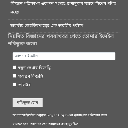
‘বিজ্ঞান পত্রিকা’-র একাদশ সংখ্যাঃ রামানুজন স্মরণে বিশেষ গণিত
সংখ্যা
ভারতীয় জ্যোতিষশাস্ত্রের এক ভারতীয় পরীক্ষা
নিয়মিত বিজ্ঞানের খবরাখবর পেতে তোমার ইমেইল
নথিভুক্ত করো
নতুন লেখার বিজ্ঞপ্তি
সাধারণ বিজ্ঞপ্তি
পোস্টার
নথিভুক্ত হোন
আপনাকে ইমেইল শুধুমাত্র Bigyan.Org.In এর খবরাখবর পাঠানোর জন্য
ব্যবহৃত হবে। আপনার তথ্য আমাদের কাছে সুরক্ষিত।