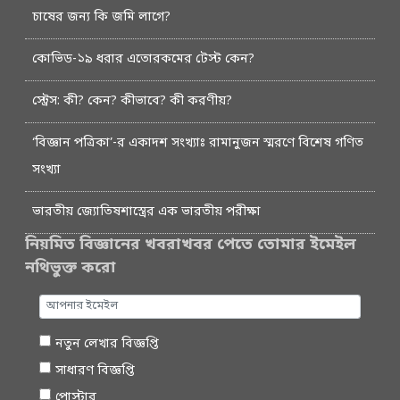
চাষের জন্য কি জমি লাগে?
কোভিড-১৯ ধরার এতোরকমের টেস্ট কেন?
স্ট্রেস: কী? কেন? কীভাবে? কী করণীয়?
‘বিজ্ঞান পত্রিকা’-র একাদশ সংখ্যাঃ রামানুজন স্মরণে বিশেষ গণিত
সংখ্যা
ভারতীয় জ্যোতিষশাস্ত্রের এক ভারতীয় পরীক্ষা
নিয়মিত বিজ্ঞানের খবরাখবর পেতে তোমার ইমেইল
নথিভুক্ত করো
নতুন লেখার বিজ্ঞপ্তি
সাধারণ বিজ্ঞপ্তি
পোস্টার