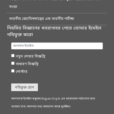
সংখ্যা
ভারতীয় জ্যোতিষশাস্ত্রের এক ভারতীয় পরীক্ষা
নিয়মিত বিজ্ঞানের খবরাখবর পেতে তোমার ইমেইল
নথিভুক্ত করো
নতুন লেখার বিজ্ঞপ্তি
সাধারণ বিজ্ঞপ্তি
পোস্টার
নথিভুক্ত হোন
আপনাকে ইমেইল শুধুমাত্র Bigyan.Org.In এর খবরাখবর পাঠানোর জন্য
ব্যবহৃত হবে। আপনার তথ্য আমাদের কাছে সুরক্ষিত।