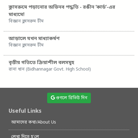
ক্লাসরুমে পড়ানোর অভিনব পদ্ধতি - রঙীন ‘কার্ড’-এর
মাধ্যমে!
বিজ্ঞান ক্লাসরুম টীম
আড়ালে যখন মাধ্যাকর্ষণ
বিজ্ঞান ক্লাসরুম টীম
বৃত্তীয় গতিতে ক্রিয়াশীল বলসমূহ
রানা খান (Bidhannagar Govt. High School)
গুগলে রিভিউ দিন
Useful Links
আমাদের কথা/About Us
লেখা দিতে হ’লে