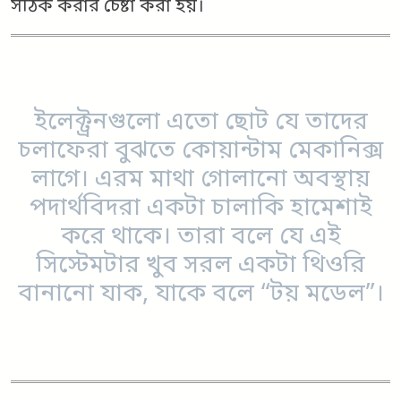
সঠিক করার চেষ্টা করা হয়।
ইলেক্ট্রনগুলো এতো ছোট যে তাদের
চলাফেরা বুঝতে কোয়ান্টাম মেকানিক্স
লাগে। এরম মাথা গোলানো অবস্থায়
পদার্থবিদরা একটা চালাকি হামেশাই
করে থাকে। তারা বলে যে এই
সিস্টেমটার খুব সরল একটা থিওরি
বানানো যাক, যাকে বলে “টয় মডেল”।