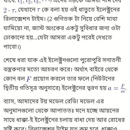
যাবে:
। এদের গড়কে আমরা নাম দেব
, যেখানে
কে বলা হয় ওই ধাতুতে ইলেক্ট্রনের
রিলাক্সেশন টাইম। (2 গুণিতক টা নিয়ে বেশি মাথা
ঘামিয়ো না, জাস্ট অংকের একটু সুবিধার জন্য ওটা
ঢোকানো হয়…যেটা আমরা একটু পরেই দেখতে
পাবো।)
শেষে ধরা যাক এই ইলেক্ট্রনগুলো পুরোপুরি সনাতনী
বস্তুকণার মতো আচরণ করে। অর্থাৎ বাইরে থেকে
কোন বল
প্রয়োগ করলে তার ফলে (নিউটনের
দ্বিতীয় গতিসূত্র অনুসারে) ইলেক্ট্রনের ত্বরণ হয়
.
ব্যাস, আমাদের টয় মডেল রেডি! মডেল এর
অনুমানগুলো থেকে আপাততঃ মনে হচ্ছে আয়নের
সাথে ধাক্কা-ই ইলেক্ট্রনের চলায় বাধা দেয় আর রোধের
সৃষ্টি করে। রিলাক্সেশন টাইম যত কম হবে, ধাক্কাও