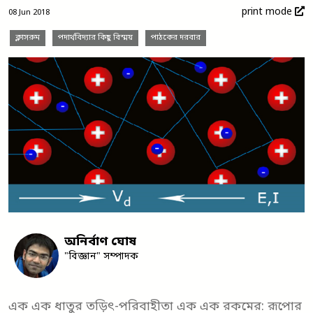
print mode
08 Jun 2018
ক্লাসরুম
পদার্থবিদ্যার কিছু বিস্ময়
পাঠকের দরবার
অনির্বাণ ঘোষ
"বিজ্ঞান" সম্পাদক
এক এক ধাতুর তড়িৎ-পরিবাহীতা এক এক রকমের: রূপোর