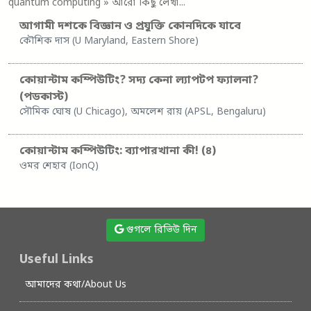
quantum computing
» আরো কিছু লেখা...
আগামী দশকে বিজ্ঞান ও প্রযুক্তি কোনদিকে যাবে
কৌশিক দাস (U Maryland, Eastern Shore)
কোয়ান্টাম কম্পিউটিং? সদ্য কেনা ল্যাপটপ ফ্যালনা?
(পডকাস্ট)
সৌমিক ঘোষ (U Chicago), অমলেশ রায় (APSL, Bengaluru)
কোয়ান্টাম কম্পিউটিং: ব্যাপারখানা কী! (৪)
ওমর শেহাব (IonQ)
গুগলে রিভিউ দিন
Useful Links
আমাদের কথা/About Us