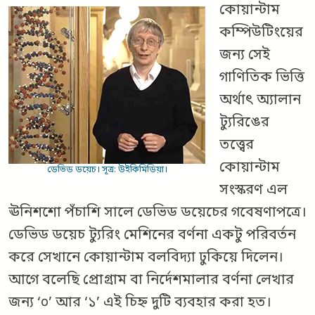
কোয়ান্টাম
কম্পিউটিংয়ের
জন্য সেই
গাণিতিক ভিত্তি
অর্থাৎ অ্যালান
ট্যুরিঙের
তত্ত্বের
কোয়ান্টাম
ডেভিড ডয়েচ। সূত্র: উইকিমিডিয়া।
সংস্করণ এল
ঊনিশশো পঁচাশি সালে ডেভিড ডয়েচের গবেষণাপত্রে।
ডেভিড ডয়েচ ট্যুরিং মেশিনের বর্ণনা একটু পরিবর্তন
করে সেখানে কোয়ান্টাম বলবিদ্যা ঢুকিয়ে দিলেন।
আগে বলেছি প্রোগ্রাম বা নির্দেশমালার বর্ণনা লেখার
জন্য ‘০’ আর ‘১’ এই চিহ্ন দুটি ব্যবহার করা হত।