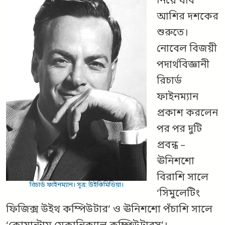
নিয়ে যাব
আশির দশকের
শুরুতে।
নোবেল বিজয়ী
পদার্থবিজ্ঞানী
রিচার্ড
ফাইনম্যান
প্রকাশ করলেন
পর পর দুটি
প্রবন্ধ –
ঊনিশশো
বিরাশি সালে
রিচার্ড ফাইনম্যান। সূত্র: উইকিমিডিয়া।
‘সিমুলেটিং
ফিজিক্স উইথ কম্পিউটার’ ও ঊনিশশো পঁচাশি সালে