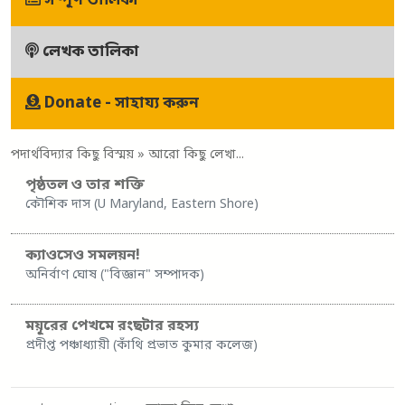
সম্পূর্ণ তালিকা
লেখক তালিকা
Donate - সাহায্য করুন
পদার্থবিদ্যার কিছু বিস্ময়
» আরো কিছু লেখা...
পৃষ্ঠতল ও তার শক্তি
কৌশিক দাস (U Maryland, Eastern Shore)
ক্যাওসেও সমলয়ন!
অনির্বাণ ঘোষ ("বিজ্ঞান" সম্পাদক)
ময়ূরের পেখমে রংছটার রহস্য
প্রদীপ্ত পঞ্চাধ্যায়ী (কাঁথি প্রভাত কুমার কলেজ)