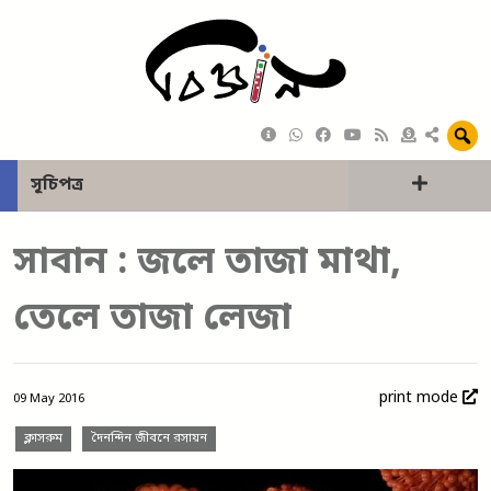
সূচিপত্র
সাবান : জলে তাজা মাথা,
তেলে তাজা লেজা
print mode
09 May 2016
ক্লাসরুম
দৈনন্দিন জীবনে রসায়ন