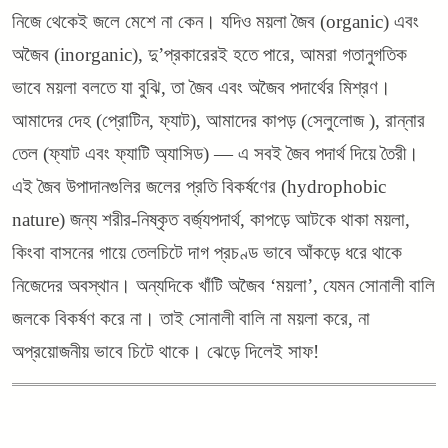
নিজে থেকেই জলে মেশে না কেন। যদিও ময়লা জৈব (organic) এবং
অজৈব (inorganic), দু’প্রকারেরই হতে পারে, আমরা গতানুগতিক
ভাবে ময়লা বলতে যা বুঝি, তা জৈব এবং অজৈব পদার্থের মিশ্রণ।
আমাদের দেহ (প্রোটিন, ফ্যাট), আমাদের কাপড় (সেলুলোজ ), রান্নার
তেল (ফ্যাট এবং ফ্যাটি অ্যাসিড) — এ সবই জৈব পদার্থ দিয়ে তৈরী।
এই জৈব উপাদানগুলির জলের প্রতি বিকর্ষণের (hydrophobic
nature) জন্য শরীর-নিষ্কৃত
বর্জ্যপদার্থ, কাপড়ে আটকে থাকা ময়লা,
কিংবা বাসনের গায়ে তেলচিটে দাগ প্রচণ্ড ভাবে আঁকড়ে ধরে থাকে
নিজেদের অবস্থান। অন্যদিকে খাঁটি অজৈব ‘ময়লা’, যেমন সোনালী বালি
জলকে বিকর্ষণ করে না। তাই সোনালী বালি না ময়লা করে, না
অপ্রয়োজনীয় ভাবে চিটে থাকে। ঝেড়ে দিলেই সাফ!