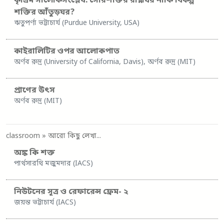
কৃত্রিম সালোকসংশ্লেষ: সৌরশক্তির রান্নাঘর নাকি বিকল্প
শক্তির আঁতুড়ঘর?
ঋতুপর্ণা ভট্টাচার্য (Purdue University, USA)
কাইরালিটির ওপর আলোকপাত
অর্ণব রুদ্র (University of California, Davis), অর্ণব রুদ্র (MIT)
প্রাণের উৎস
অর্ণব রুদ্র (MIT)
classroom
» আরো কিছু লেখা...
অঙ্ক কি শক্ত
পার্থসারথি মজুমদার (IACS)
নিউটনের সূত্র ও রেফারেন্স ফ্রেম- ২
জয়ন্ত ভট্টাচার্য (IACS)