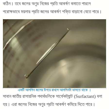
কঠিন। তবে জলের অণুর নিজের প্রতি আকর্ষণ কমাতে পারলে
পরোক্ষভাবে ময়লার প্রতি জলের আকর্ষণ শক্তি বাড়ানো যেতে পারে।
একটি আলপিন জলের উপরে রাখলে আলপিনটা ভাসতে থাকে ।
সাবান জাতীয় রাসায়নিক পদার্থগুলিকে সার্ফেকট্যান্ট (Surfactant) বলা
হয়। এরা জলের নিজের অণুর প্রতি আকর্ষণ কমিয়ে দিতে পারে।