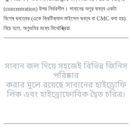
(concentration) উপর নির্ভরশীল। সাবানের অণুর ঘনত্ব একটা
বিশেষ ঘনত্বের (একে ক্রিটিক্যাল মাইসেল ঘনত্ব বা CMC বলা হয়)
নিচে হলে, অণুগুলির মধ্যে মিথোষ্ক্রিয়া
সাবান জল দিয়ে সহজেই বিভিন্ন জিনিস
পরিষ্কার
করার মূলে রয়েছে সাবানের হাইড্রোফি
লিক এবং হাইড্রোফোবিক দ্বৈত চরিত্র।