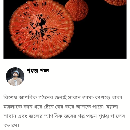
শৃণ্বন্তু পাল
বিশেষ আণবিক গঠনের জন্যই সাবান জামা-কাপড়ে থাকা
ময়লাকে কান ধরে টেনে বের করে আনতে পারে। ময়লা,
সাবান এবং জলের আণবিক স্তরের গল্প পড়ুন শৃণ্বন্তু পালের
কলমে।