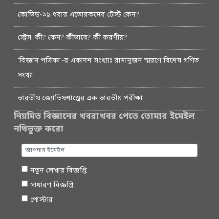
কোভিড-১৯ ধরার এতোরকমের টেস্ট কেন?
স্ট্রেস: কী? কেন? কীভাবে? কী করণীয়?
‘বিজ্ঞান পত্রিকা’-র একাদশ সংখ্যাঃ রামানুজন স্মরণে বিশেষ গণিত
সংখ্যা
ভারতীয় জ্যোতিষশাস্ত্রের এক ভারতীয় পরীক্ষা
নিয়মিত বিজ্ঞানের খবরাখবর পেতে তোমার ইমেইল
নথিভুক্ত করো
নতুন লেখার বিজ্ঞপ্তি
সাধারণ বিজ্ঞপ্তি
পোস্টার