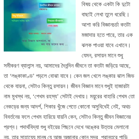
বিষয় থেকে একটা কি দুটো
বাছাই লেখা তুলে ধরেছি।
আশা করি বিজ্ঞানচর্চা কতটা
মজাদার হতে পারে, তার এক
ঝলক পাওয়া যাবে এখানে।
যেমন, রসায়ন মানে শুধু
সমীকরণ ব্যালান্স নয়, আমাদের দৈনন্দিন জীবনে তা কতটা জড়িয়ে আছে,
তা ‘লঙ্কাকাণ্ড’ পড়লে বোঝা যাবে। কেন জল খেলে লঙ্কার ঝাল জিভ
থেকে যায়না, সেটাও কিন্তু রসায়ন। জীবন বিজ্ঞান মানে শুধুই হাজারটা
নাম মুখস্থ নয়, ‘পেখম রহস্য’ সেটাই দেখায়। ময়ুরের বাহারি পেখম তো
নেকড়ের জন্য আদর্শ, শিকার খুঁজে পেতে কোনো অসুবিধেই নেই, অথচ
বিবর্তনের ফলে পেখম হারিয়ে যায়নি কেন, সেটাও কিন্তু জীবন বিজ্ঞানের
প্রশ্ন। পদার্থবিদ্যা শুধু বইয়ের পিছনে দেখে অঙ্কের উত্তর মেলানো
নয়, তার সাহায্যে মানুষ যে আজ অজানার কোন সুদূর প্রান্তরে পাড়ি