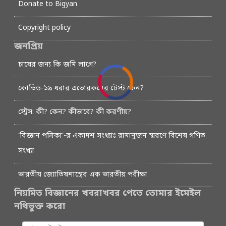
Donate to Bigyan
Copyright policy
জনপ্রিয়
চাষের জন্য কি জমি লাগে?
কোভিড-১৯ ধরার এতোরকমের টেস্ট কেন?
স্ট্রেস: কী? কেন? কীভাবে? কী করণীয়?
‘বিজ্ঞান পত্রিকা’-র একাদশ সংখ্যাঃ রামানুজন স্মরণে বিশেষ গণিত
সংখ্যা
ভারতীয় জ্যোতিষশাস্ত্রের এক ভারতীয় পরীক্ষা
নিয়মিত বিজ্ঞানের খবরাখবর পেতে তোমার ইমেইল
নথিভুক্ত করো