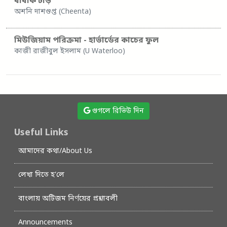
ধাঁধকি টাঁড়
অশনি দাশগুপ্ত (Cheenta)
মিউজিয়াম পরিক্রমা - হার্ভার্ডের কাচের ফুল
কাজী রাজীবুল ইসলাম (U Waterloo)
গুগলে রিভিউ দিন
Useful Links
আমাদের কথা/About Us
লেখা দিতে হ’লে
বাংলায় অটিজম নির্ণয়ের প্রশ্নাবলী
Announcements