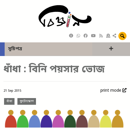
সূচিপত্র
ধাঁধা : বিনি পয়সার ভোজ
print mode
21 Sep 2015
ধাঁধা
ফুটোস্কোপ