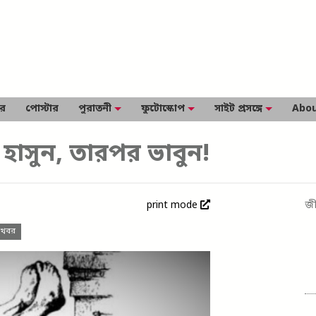
ার
পোস্টার
পুরাতনী
ফুটোস্কোপ
সাইট প্রসঙ্গে
Abou
 হাসুন, তারপর ভাবুন!
print mode
জী
র খবর