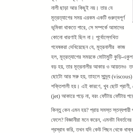
নালী ছাড়া আর কিছুই নয়। তার যে
মূত্রত্যাগের সময় এরকম একটি গুরুত্বপূর্ণ
ভূমিকা থাকতে পারে, সে সম্পর্কে আমাদের
কোনো ধারণাই ছিল না। পূর্বোল্লেখিত
গবেষকরা দেখিয়েছেন যে, মূত্রনালীর কাজ
হল, মূত্রত্যাগের সময়কে মোটামুটি কুড়ি-একুশ
বড় হয়, তার মূত্রনালীর আকার ও আয়তনও তত ব
ছোটো আর সরু হয়, তাহলে সান্দ্র্য (viscous
শক্তিশালী হয়। এই কারণে, খুব ছোট প্রাণী, য
(jet) আকারে পড়ে না, বরং ফোঁটায় ফোঁটায় পড
কিন্তু কেন এমন হয়? প্রায় সমস্ত স্তন্যপায়ী 
ফেলে? বিজ্ঞানীরা মনে করেন, এমনটা বিবর্ত
প্রস্রাব করি, তখন যদি কেউ পিছন থেকে ধাক্