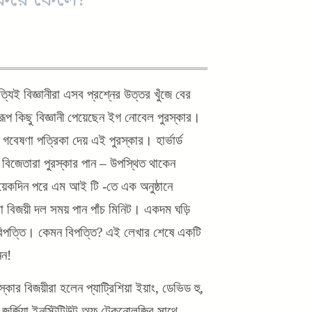
গ করে ফেলে?
্যিই বিজ্ঞানীরা এসব প্রশ্নের উত্তর খুঁজে বের
প কিছু বিজ্ঞানী পেয়েছেন ইগ নোবেল পুরস্কার।
বেষণা পত্রিকা দেয় এই পুরস্কার। হার্ভার্ড
িবছর বিজেতারা পুরস্কার পান – উপস্থিত থাকেন
য়েকদিন পরে এম আই টি -তে এক অনুষ্ঠানে
বা বিজয়ী দল সময় পান পাঁচ মিনিট। একদম ঘড়ি
 বিপত্তি। কেমন বিপত্তি? এই লেখার শেষে একটি
িন!
ার বিজয়ীরা হলেন প্যাট্রিশিয়া ইয়াং, ডেভিড হু,
র্জিয়া ইনস্টিটিউট অফ টেকনোলজির সাথে