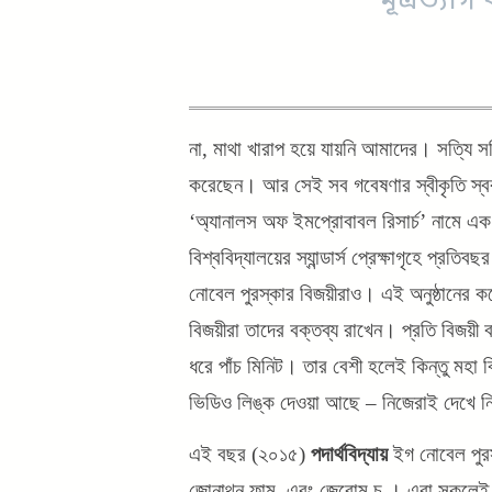
মূত্রত্যা
না, মাথা খারাপ হয়ে যায়নি আমাদের। সত্যি সত
করেছেন। আর সেই সব গবেষণার স্বীকৃতি স্বরূ
‘অ্যানালস অফ ইমপ্রোবাবল রিসার্চ’ নামে এক গ
বিশ্ববিদ্যালয়ের স্যান্ডার্স প্রেক্ষাগৃহে প্রত
নোবেল পুরস্কার বিজয়ীরাও। এই অনুষ্ঠানের ক
বিজয়ীরা তাদের বক্তব্য রাখেন। প্রতি বিজয়ী 
ধরে পাঁচ মিনিট। তার বেশী হলেই কিন্তু মহা
ভিডিও লিঙ্ক দেওয়া আছে – নিজেরাই দেখে ন
এই বছর (২০১৫)
পদার্থবিদ্যায়
ইগ নোবেল পুরস্ক
জোনাথন ফাম, এবং জেরোম চু । এরা সকলেই জ