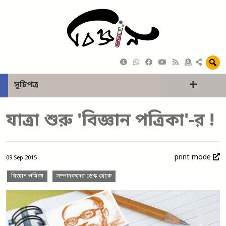
সূচিপত্র
যাত্রা শুরু 'বিজ্ঞান পত্রিকা'-র !
print mode
09 Sep 2015
বিজ্ঞান পত্রিকা
সম্পাদকদের ডেস্ক থেকে