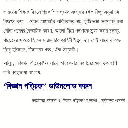
ভারতের শিক্ষক দিবসে প্রকাশিত প্রথম সংখ্যায় রইল কিছু অত্যাশ্চর্য
বিষয়ের কথা – যেমন মোমাছির অবিশ্বাস্য নাচ, বৃষ্টিভেজা মনকেমন করা
সোঁদা গন্ধের বৈজ্ঞানিক কারণ, আলো দিয়ে পদার্থকে ঠান্ডা করার রহস্য,
গাছেদের জগতে হিংসে-মারামারির কাহিনী ইত্যাদি। সেই সাথে থাকছে
কিছু ইতিহাস, বিজ্ঞানের খবর, ধাঁধা ইত্যাদি।
আসুন, ‘বিজ্ঞান পত্রিকা’-র সাথে আরেকবার বিজ্ঞানের মজা উপভোগ
করি, মাতৃভাষা বাংলায়!
‘বিজ্ঞান পত্রিকা’ ডা
উনলোড করুন
প্রচ্ছদের কোলাজ ও ‘বিজ্ঞান পত্রিকা’-র নকশা – সূর্যকান্ত শাসমল