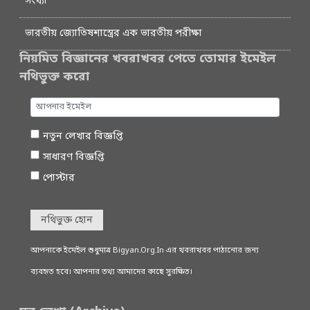
সংখ্যা
ভারতীয় জ্যোতিষশাস্ত্রের এক ভারতীয় পরীক্ষা
নিয়মিত বিজ্ঞানের খবরাখবর পেতে তোমার ইমেইল
নথিভুক্ত করো
নতুন লেখার বিজ্ঞপ্তি
সাধারণ বিজ্ঞপ্তি
পোস্টার
নথিভুক্ত হোন
আপনাকে ইমেইল শুধুমাত্র Bigyan.Org.In এর খবরাখবর পাঠানোর জন্য
ব্যবহৃত হবে। আপনার তথ্য আমাদের কাছে সুরক্ষিত।