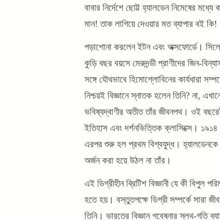
বাবার নির্দেশে ছোট্ট হ্যালডেন নিমেষের মধ্
মান! তাক লাগিয়ে দেওয়ার মত ব্যাপার বই কি!
পড়াশোনা করলেন ইটন এবং অক্সফোর্ডে। সিলে
কুড়ি বছর বয়সে মেরুদন্ডী প্রাণীদের জিন-বিন
সঙ্গে যৌথভাবে হিমোগ্লোবিনের কার্যধারা সম
নিশ্চয়ই বিজ্ঞানে স্নাতক হলেন তিনি? না, এখ
ভবিষ্যদ্বাণীর অতীত তাঁর জীবনপথ। ওই বছরে
ইতিহাস এবং দর্শনভিত্তিক ক্লাসিক্সে। ১৯১৪ 
এরপর শুরু হল প্রথম বিশ্বযুদ্ধ। হ্যালডেনকে
অর্জন করা হয়ে উঠল না তাঁর।
এই ডিগ্রীহীন ব্রিটিশ বিজ্ঞানী যে কী বিপুল পর
হতে হয়। বস্তুতপক্ষে ডিগ্রী সম্পর্কে সারা 
তিনি। ভারতের বিজ্ঞান গবেষনার স্লথ-গতি ব্যা