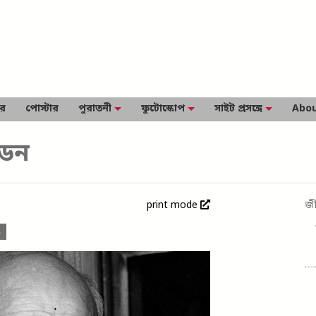
ার
পোস্টার
পুরাতনী
ফুটোস্কোপ
সাইট প্রসঙ্গে
Abou
ডেন
print mode
জী
ৎ