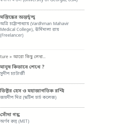
বনানী মন্ডল (University of Georgia, USA)
মস্তিষ্কের অন্তর্দ্বন্দ্ব
অত্রি চট্টোপাধ্যায় (Vardhman Mahavir
Medical College), ঊর্মিমালা রায়
(Freelancer)
ture
» আরো কিছু লেখা...
মানুষ কিভাবে শেখে ?
সুদীপ চ্যাটার্জী
ভিক্টর হেস ও মহাজাগতিক রশ্মি
জয়দীপ মিত্র (স্কটিশ চার্চ কলেজ)
সোঁদা গন্ধ
অর্ণব রুদ্র (MIT)