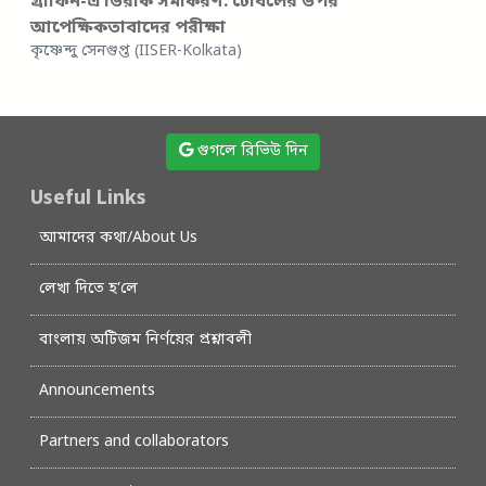
গ্রাফিন-এ ডিরাক সমীকরণ: টেবিলের উপর
আপেক্ষিকতাবাদের পরীক্ষা
কৃষ্ণেন্দু সেনগুপ্ত (IISER-Kolkata)
গুগলে রিভিউ দিন
Useful Links
আমাদের কথা/About Us
লেখা দিতে হ’লে
বাংলায় অটিজম নির্ণয়ের প্রশ্নাবলী
Announcements
Partners and collaborators