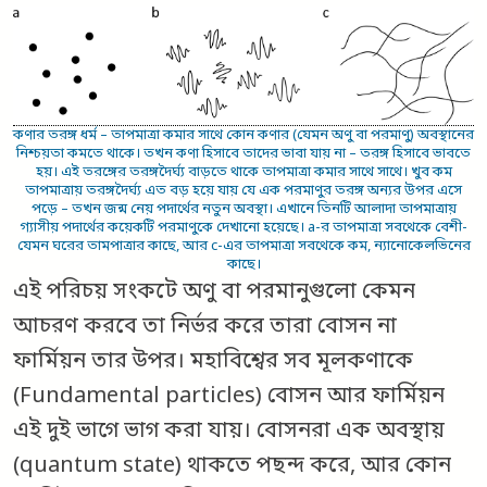
কণার তরঙ্গ ধর্ম – তাপমাত্রা কমার সাথে কোন কণার (যেমন অণু বা পরমাণু) অবস্থানের
নিশ্চয়তা কমতে থাকে। তখন কণা হিসাবে তাদের ভাবা যায় না – তরঙ্গ হিসাবে ভাবতে
হয়। এই তরঙ্গের তরঙ্গদৈর্ঘ্য বাড়তে থাকে তাপমাত্রা কমার সাথে সাথে। খুব কম
তাপমাত্রায় তরঙ্গদৈর্ঘ্য এত বড় হয়ে যায় যে এক পরমাণুর তরঙ্গ অন্যর উপর এসে
পড়ে – তখন জন্ম নেয় পদার্থের নতুন অবস্থা। এখানে তিনটি আলাদা তাপমাত্রায়
গ্যাসীয় পদার্থের কয়েকটি পরমাণুকে দেখানো হয়েছে। a-র তাপমাত্রা সবথেকে বেশী-
যেমন ঘরের তামপাত্রার কাছে, আর c-এর তাপমাত্রা সবথেকে কম, ন্যানোকেলভিনের
কাছে।
এই পরিচয় সংকটে অণু বা পরমানুগুলো কেমন
আচরণ করবে তা নির্ভর করে তারা বোসন না
ফার্মিয়ন তার উপর। মহাবিশ্বের সব মূলকণাকে
(Fundamental particles) বোসন আর ফার্মিয়ন
এই দুই ভাগে ভাগ করা যায়। বোসনরা এক অবস্থায়
(quantum state) থাকতে পছন্দ করে, আর কোন