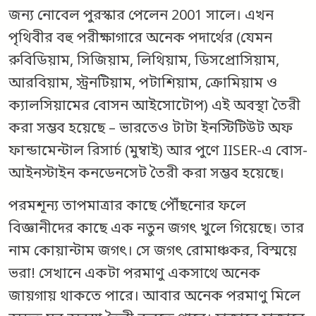
জন্য নোবেল পুরস্কার পেলেন 2001 সালে। এখন
পৃথিবীর বহু পরীক্ষাগারে অনেক পদার্থের (যেমন
রুবিডিয়াম, সিজিয়াম, লিথিয়াম, ডিসপ্রোসিয়াম,
আরবিয়াম, স্ট্রনটিয়াম, পটাশিয়াম, ক্রোমিয়াম ও
ক্যালসিয়ামের বোসন আইসোটোপ) এই অবস্থা তৈরী
করা সম্ভব হয়েছে – ভারতেও টাটা ইনস্টিটিউট অফ
ফান্ডামেন্টাল রিসার্চ (মুম্বাই) আর পুণে IISER-এ বোস-
আইনস্টাইন কনডেনসেট তৈরী করা সম্ভব হয়েছে।
পরমশূন্য তাপমাত্রার কাছে পৌঁছনোর ফলে
বিজ্ঞানীদের কাছে এক নতুন জগৎ খুলে গিয়েছে। তার
নাম কোয়ান্টাম জগৎ। সে জগৎ রোমাঞ্চকর, বিস্ময়ে
ভরা! সেখানে একটা পরমাণু একসাথে অনেক
জায়গায় থাকতে পারে। আবার অনেক পরমাণু মিলে