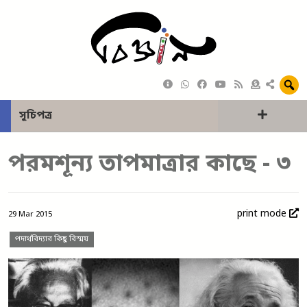
সূচিপত্র
পরমশূন্য তাপমাত্রার কাছে - ৩
print mode
29 Mar 2015
পদার্থবিদ্যার কিছু বিস্ময়