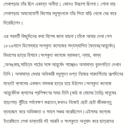
লেখাপড়ায় তাঁর ছিল একান্ত অনীহা। কোনও উচ্চাশা ছিলনা। শোনা যায়
লেখাপড়ায় অমনোযোগী কিশোর মধুসূদনকে তাঁর পিতা বাড়ি থেকে বের করে
দিয়েছিলেন।
এর পরবর্তী কিছুদিনের কথা বিশেষ জানা যায়না।তাঁকে আবার দেখা গেল
১৮২৬সালে ডিসেম্বরে সংস্কৃত কলেজের সদ্যস্থাপিত বৈদ্যক(আয়ুর্বেদ)
বিভাগের ছাত্র হিসাবে।সংস্কৃত কলেজে ব্যাকরণ, ন্যায়, কাব্য
,অলঙ্কার,সাহিত্য পাঠের সঙ্গে আয়ুর্বেদ শাস্ত্রেও অসামান্য ব্যুৎপত্তি দেখান
তিনি। অসামান্য মেধার অধিকারী মধুসূদন গুপ্ত নিজের পারদর্শিতায় অল্পদিনের
মধ্যেই ক্লাসের একজন নামকরা ছাত্র হয়ে উঠলেন।সংস্কৃত কলেজে
আয়ুর্বেদিক ক্লাসের প্রশিক্ষণের সময় তিনি (কাঠ বা মোমের তৈরি) মানুষের
হাড়গোড় খুঁটিয়ে পর্যবেক্ষণ করতেন,কখনও নিজেই ছোট ছোট জীবজন্তু
ব্যবচ্ছেদ করে অভিজ্ঞতা ও সাহস সঞ্চয় করেছিলেন।এইসময় কলেজে
ইংরেজিতে লেখা ডাক্তারি বই আরবি ও সংস্কৃতে অনুবাদ করে ছাত্রদের