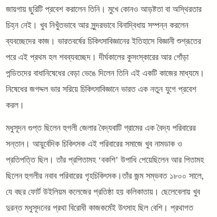
জায়গায় ছুরিটি প্রবেশ করালেন তিনি। মুখে কোনও আড়ষ্টতা বা অস্থিরতার
চিহ্ন নেই। খুব নিখুঁতভাবে আর সুন্দরভাবে বিনাদ্বিধায় সম্পন্ন করলেন
ব্যবচ্ছেদের কাজ। ভারতবর্ষের চিকিৎসাবিজ্ঞানের ইতিহাসে বিজ্ঞানী শুশ্রূতের
পরে এই প্রথম হল শবব্যবচ্ছেদ। দীর্ঘকালের কুসংস্কারের আর গোঁড়া
পন্ডিতদের বাধানিষেধের বেড়া ভেঙে দিলেন তিনি এই একটি কাজের মাধ্যমে।
নিষেধের জগদ্দল ভার সরিয়ে চিকিৎসাবিজ্ঞানে ভারত এক নতুন যুগে প্রবেশ
করল।
মধুসূদন গুপ্ত ছিলেন হুগলী জেলার বৈদ্যবাটি গ্রামের এক বৈদ্য পরিবারের
সন্তান। আয়ুর্বেদিক চিকিৎসক এই পরিবারের সমাজে খুব নামডাক ও
প্রতিপত্তি ছিল। তাঁর প্রপিতামহ ‘বকশি’ উপাধি পেয়েছিলেন আর পিতামহ
ছিলেন হুগলীর নবাব পরিবারের গৃহচিকিৎসক।তাঁর জন্ম সম্ভবত ১৮০০ সালে,
যে বছর ফোর্ট উইলিয়ম কলেজের প্রতিষ্ঠা হয় কলিকাতায়। ছেলেবেলায় খুব
দুরন্ত মধুসূদনের প্রথা বিরোধী কাজকর্মেই উৎসাহ ছিল বেশি। প্রথাগত