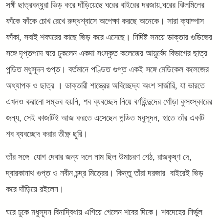
সঙ্গী ছাত্রবন্ধুরা ভিড় করে দাঁড়িয়েছে ঘরের বাইরের দরজায়,ঘরের ঝিলমিলের
ফাঁকে ফাঁকে চোখ রেখে রুদ্ধশ্বাসে অপেক্ষা করছে অনেকে। সারা ক্যাম্পাস
ফাঁকা, সবাই শবঘরের কাছে ভিড় করে এসেছে। নির্দিষ্ট সময়ে ডাক্তার গুডিভের
সঙ্গে দৃপ্তপদে ঘরে ঢুকলেন একদা সংস্কৃত কলেজের আয়ুর্বেদ বিভাগের ছাত্র
পন্ডিত মধুসূদন গুপ্ত। বর্তমানে পণ্ডিত গুপ্ত একই সঙ্গে মেডিকেল কলেজের
অধ্যাপক ও ছাত্র । ডাক্তারী শাস্ত্রের অবিচ্ছেদ্য অংশ সার্জারি, যা ভারতে
এখনও করানো সম্ভব হয়নি, শব ব্যবচ্ছেদ নিয়ে বর্ণহিন্দুদের গোঁড়া কুসংস্কারের
জন্য, সেই কাজটিই আজ করতে এসেছেন পন্ডিত মধুসূদন, হাতে তাঁর একটি
শব ব্যবচ্ছেদ করার তীক্ষ্ণ ছুরি।
তাঁর সঙ্গে যোগ দেবার জন্য দলে নাম ছিল উমাচরণ শেঠ, রাজকৃষ্ণ দে,
দ্বারকানাথ গুপ্ত ও নবীন চন্দ্র মিত্রের। কিন্তু তাঁরা দরজার বাইরেই ভিড়
করে দাঁড়িয়ে রইলেন।
ঘরে ঢুকে মধুসূদন বিনাদ্বিধায় এগিয়ে গেলেন শবের দিকে। শবদেহের নির্ভুল