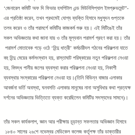
‘জেনারেল কমিটি অফ দি ফিভার হসপিটাল এন্ড মিউনিসিপ্যাল ইমপ্রুভমেন্ট”-
এর প্রতিষ্ঠা করেন, তখন প্রথমেই যোগ্য ব্যক্তি হিসাবে মধুসূদন গুপ্তকে
তলব করেন ও তাঁর পরামর্শে কমিটির কাজকর্ম শুরু হয়। এই মিটিঙেই তাঁর
সকল অভিজ্ঞতার কথা জানা যায় ও তাঁর মূল্যবান পরামর্শ গ্রহণ করা হয়। তাঁর
পরামর্শ মোতাবেক গড়ে ওঠে ‘হিন্দু ধাত্রী’ কর্মচারীদল গঠনের পরিকল্পনা যাতে
বহু হিন্দু মেয়ের কর্মসংস্থান হয়, রাস্তাঘাট পরিষ্কারের নতুন পরিকল্পনা নেওয়া
হয়, বিশুদ্ধ পানীয় জলের ব্যবস্থা করার পরিকল্পনা নেওয়া হয়, নিকাশী
ব্যবস্থার সংস্কারের পরিকল্পনা নেওয়া হয়।(তিনি বিভিন্ন বাজার এলাকার
আবর্জনা ভর্তি অবস্থা, ঘনবসতি এলাকার মানুষের নানা অসুবিধার কথা প্রত্যক্ষ
দর্শনের অভিজ্ঞতার ভিত্তিতে ব্যক্ত করেছিলেন কমিটির সদস্যদের সামনে)।
তাঁর সকল কার্যকলাপ, জ্ঞান আর পরীক্ষায় চূড়ান্ত সফলতার অভিজ্ঞান হিসাবে
১৮৪০ সালের ২৬শে নভেম্বর মেডিকেল কলেজ কর্তৃপক্ষ তাঁর ডাক্তারীর