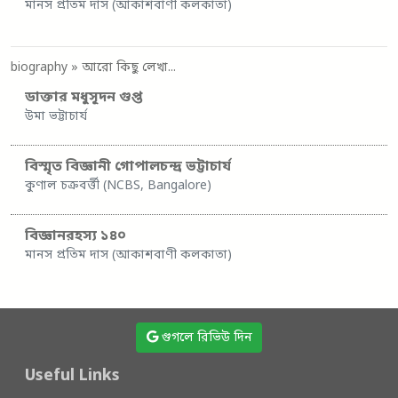
মানস প্রতিম দাস (আকাশবাণী কলকাতা)
biography
» আরো কিছু লেখা...
ডাক্তার মধুসূদন গুপ্ত
উমা ভট্টাচার্য
বিস্মৃত বিজ্ঞানী গোপালচন্দ্র ভট্টাচার্য
কুণাল চক্রবর্ত্তী (NCBS, Bangalore)
বিজ্ঞানরহস্য ১৪০
মানস প্রতিম দাস (আকাশবাণী কলকাতা)
গুগলে রিভিউ দিন
Useful Links