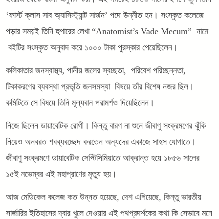
‘ফার্স্ট ক্লাস সাব অ্যাসিস্ট্যান্ট সার্জন’ পদে উন্নীত হন। সংস্কৃত কলেজে
পড়ার সময়ই তিনি হুপারের লেখা “Anatomist’s Vade Mecum” নামে
বইটির সংস্কৃত অনুবাদ করে ১০০০ টাকা পুরস্কার পেয়েছিলেন।
কলিকাতার জনস্বাস্থ্য, পানীয় জলের স্বচ্ছতা, পরিবেশ পরিচ্ছন্নতা,
টিকাকরণের ব্যবস্থা প্রভৃতি জনসমস্যা বিষয়ে তাঁর বিশেষ নজর ছিল।
কমিটিতে সে বিষয়ে তিনি মূল্যবান পরামর্শও দিয়েছিলেন।
নিজে ছিলেন ডায়াবেটিক রোগী। কিন্তু বারণ না শুনে জীবাণু সংক্রমণের ঝুঁকি
নিয়েও অনবরত শবব্যবচ্ছেদ করতেন অন্যদের একাজে সাহস যোগাতে।
জীবাণু সংক্রমণে ডায়াবেটিক সেপ্টিসিমিয়াতে আক্রান্ত হয়ে ১৮৫৬ সালের
১৫ই নভেম্বর এই মহাপ্রাণের মৃত্যু হয়।
আজ মেডিকেল কলেজ কত উন্নত হয়েছে, দেশ এগিয়েছে, কিন্তু ভারতীয়
সার্জারির ইতিহাসের দ্বার খুলে দেওয়ার এই পথপ্রদর্শকের কথা কি সেভাবে মনে