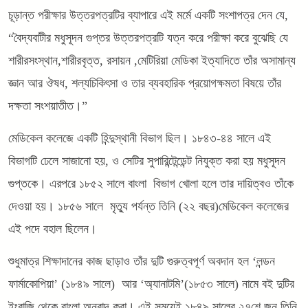
চূড়ান্ত পরীক্ষার উত্তরপত্রটির ব্যাপারে এই মর্মে একটি সংশাপত্র দেন যে,
“বৈদ্যবাটীর মধুসূদন গুপ্তর উত্তরপত্রটি যত্ন করে পরীক্ষা করে বুঝেছি যে
শারীরসংস্থান,শারীরবৃত্ত, রসায়ন ,মেটিরিয়া মেডিকা ইত্যাদিতে তাঁর অসামান্য
জ্ঞান আর ঔষধ, শল্যচিকিৎসা ও তার ব্যবহারিক প্রয়োগক্ষমতা বিষয়ে তাঁর
দক্ষতা সংশয়াতীত।”
মেডিকেল কলেজে একটি হিন্দুস্থানী বিভাগ ছিল। ১৮৪৩-৪৪ সালে এই
বিভাগটি ঢেলে সাজানো হয়, ও সেটির সুপারিন্টেন্ডেন্ট নিযুক্ত করা হয় মধুসূদন
গুপ্তকে। এরপরে ১৮৫২ সালে বাংলা বিভাগ খোলা হলে তার দায়িত্বও তাঁকে
দেওয়া হয়। ১৮৫৬ সালে মৃত্যু পর্যন্ত তিনি (২২ বছর)মেডিকেল কলেজের
এই পদে বহাল ছিলেন।
শুধুমাত্র শিক্ষাদানের কাজ ছাড়াও তাঁর দুটি গুরুত্বপূর্ণ অবদান হল ‘লন্ডন
ফার্মাকোপিয়া’ (১৮৪৯ সালে) আর ‘অ্যানাটমি’(১৮৫৩ সালে) নামে বই দুটির
ইংরাজি থেকে বাংলা অনুবাদ করা। এই সময়েই ১৮৪৯ সালের ২৭শে জুন তিনি