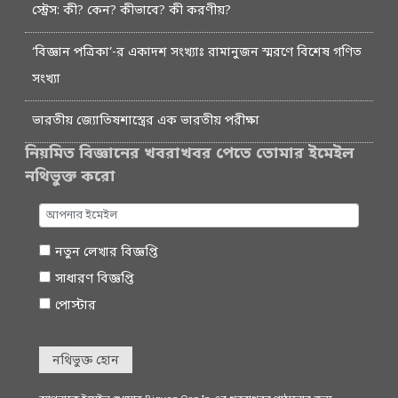
স্ট্রেস: কী? কেন? কীভাবে? কী করণীয়?
‘বিজ্ঞান পত্রিকা’-র একাদশ সংখ্যাঃ রামানুজন স্মরণে বিশেষ গণিত
সংখ্যা
ভারতীয় জ্যোতিষশাস্ত্রের এক ভারতীয় পরীক্ষা
নিয়মিত বিজ্ঞানের খবরাখবর পেতে তোমার ইমেইল
নথিভুক্ত করো
নতুন লেখার বিজ্ঞপ্তি
সাধারণ বিজ্ঞপ্তি
পোস্টার
নথিভুক্ত হোন