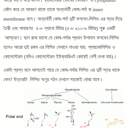
বেষ্টন করে যে আবরণ থাকে তাকে অন্তর্বর্তী কোষ-পর্দা বা inner
membrane বলে। অন্তর্বর্তী কোষ-পর্দা দুটি ফসফো-লিপিড এর স্তর দিয়ে
তৈরী এবং সাধারণত ৫-৮ ন্যানো মিটার (৫-৮ x১০-৯ মিটার) পুরু একটি
আস্তরণ। বলে রাখা ভালো যে কোষ-পর্দার প্রধান উপাদান ফসফো-লিপিড
হলেও আরো দুই রকম এর লিপিড সেখানে পাওয়া যায়: গ্লায়কোলিপিড ও
কোলেস্টেরল (যদিও কোলেস্টেরল ইউক্যারিওট কোষেই বেশী দেখা যায়)।
একটা প্রশ্ন মনে আসতেই পারে যে কোষ-পর্দায় লিপিড এর দুটি স্তর থাকে
কেন? উত্তরটা লিপিড অণুর গঠন দেখলে সহজেই বোঝা যাবে।