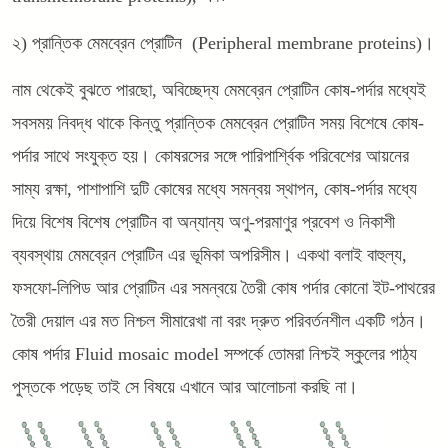
২) প্রান্তিক মেমব্রেন প্রোটিন (Peripheral membrane proteins)।
নাম থেকেই বুঝতে পারছো, অবিচ্ছেদ্য মেমব্রেন প্রোটিন কোষ-পর্দার মধ্যেই
সবসময় নিবদ্ধ থাকে কিন্তু প্রান্তিক মেমব্রেন প্রোটিন সময় বিশেষে কোষ-
পর্দার সাথে সংযুক্ত হয়। কোষরসের সঙ্গে পারিপার্শ্বিক পরিবেশের আয়নের
সাম্য রক্ষা, পাশাপাশি দুটি কোষের মধ্যে সমন্বয় স্থাপন, কোষ-পর্দার মধ্যে
দিয়ে বিশেষ বিশেষ প্রোটিন বা অন্যান্য অণু-পরমাণুর প্রবেশ ও নিকাশী
ব্যবস্থায় মেমব্রেন প্রোটিন এর ভূমিকা অপরিসীম। একথা বলাই বাহুল্য,
ফসফো-লিপিড আর প্রোটিন এর সমন্বয়ে তৈরী কোষ পর্দার কোনো ইট-পাথরের
তৈরী দেয়াল এর মত নিশ্চল সীমারেখা না বরং দ্রুত পরিবর্তনশীল একটি গঠন।
কোষ পর্দার Fluid mosaic model সম্পর্কে তোমরা নিশ্চই স্কুলের পাঠ্য
পুস্তকে পড়েছ তাই সে বিষয়ে এখানে আর আলোচনা করছি না।