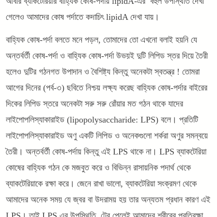
আবার ব্যাকটেরিয়ার বাহ্যিক কোষ-পর্দায় lipidA-এর বহুল উপস্থিতি দেখা
গেলেও আমাদের কোষ পর্দাতে কদাচিৎ lipidA দেখা যায়।
বাহ্যিক কোষ-পর্দা বলতে মনে পড়ল, তোমাদের তো এখনো বলাই হয়নি যে
অন্তর্বর্তী কোষ-পর্দা ও বাহ্যিক কোষ-পর্দা উভয়ই দুটি লিপিড স্তর দিয়ে তৈরী
হলেও দুটির গঠনগত উপাদান ও বৈশিষ্ট্য কিন্তু অনেকটা স্বতন্ত্র ! তোমরা
আগের দিনের (পর্ব-৩) ছবিতে নিশ্চয় লক্ষ্য করেছ বাহ্যিক কোষ-পর্দার বাইরের
দিকের লিপিড স্তরে অনেকটা সরু সরু রোঁয়ার মত গঠন থাকে যাদের
লাইপোপলিস্যাকারাইড (lipopolysaccharide: LPS) বলে। প্রতিটি
লাইপোপলিস্যাকারাইড অণু একটি লিপিড ও অনেকগুলো শর্করা অণুর সমন্বয়ে
তৈরী। অন্তর্বর্তী কোষ-পর্দায় কিন্তু এই LPS থাকে না। LPS ব্যাকটেরিয়া
কোষের বাহ্যিক গঠন কে মজবুত করে ও বিভিন্ন রাসায়নিক পদার্থ থেকে
ব্যাকটেরিয়াকে রক্ষা করে। জেনে রাখা ভালো, ব্যাকটেরিয়া সংক্রমণ থেকে
আমাদের অনেক সময় যে জ্বর বা উদরাময় হয় তার অন্যতম প্রধান কারণ এই
LPS। তাই LPS এর উপস্থিতি টের পেলেই আমাদের শরীরের প্রতিরক্ষা