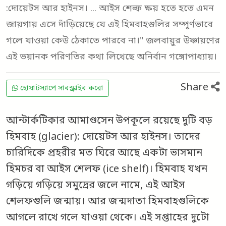
:দোয়েটস আর হাইনস। ... আইস শেল্ফ ক্ষয় হতে হতে এমন
জায়গায় এসে দাঁড়িয়েছে যে এই হিমবাহগুলির সম্পূর্ণভাবে
গলে যাওয়া কেউ ঠেকাতে পারবে না।" জলবায়ুর উষ্ণায়ণের
এই ভয়ানক পরিণতির কথা লিখেছে অনির্বান গঙ্গোপাধ্যায়।
Share
হোয়াটস্যাপে সাবস্ক্রাইব করো
আন্টার্কটিকার আমাণ্ডসেন উপকূলে রয়েছে দুটি বড়
হিমবাহ (glacier): দোয়েটস আর হাইনস। তাদের
চারিদিকে প্রহরীর মত ঘিরে আছে একটা ভাসমান
হিমচর বা আইস শেলফ (ice shelf)। হিমবাহ যখন
গড়িয়ে গড়িয়ে সমুদ্রের জলে নামে, এই আইস
শেলফগুলি জন্মায়। আর জন্মদাতা হিমবাহগুলিকে
আগলে রাখে গলে যাওয়া থেকে। এই সপ্তাহের দুটো